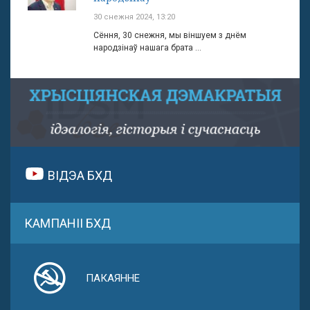
30 снежня 2024, 13:20
Сёння, 30 снежня, мы віншуем з днём
народзінаў нашага брата ...
ВІДЭА БХД
КАМПАНІІ БХД
ПАКАЯННЕ