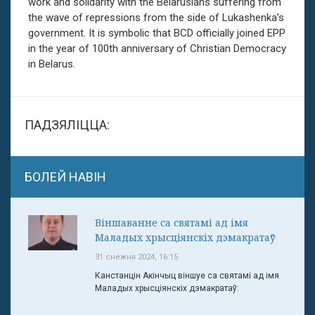
work and solidarity with the Belarusians suffering from
the wave of repressions from the side of Lukashenka’s
government. It is symbolic that BCD officially joined EPP
in the year of 100th anniversary of Christian Democracy
in Belarus.
ПАДЗЯЛІЦЦА:
БОЛЕЙ НАВІН
Віншаванне са святамі ад імя
Маладых хрысціянскіх дэмакратаў
31 снежня 2024, 16:15
Канстанцін Акінчыц віншуе са святамі ад імя
Маладых хрысціянскіх дэмакратаў: