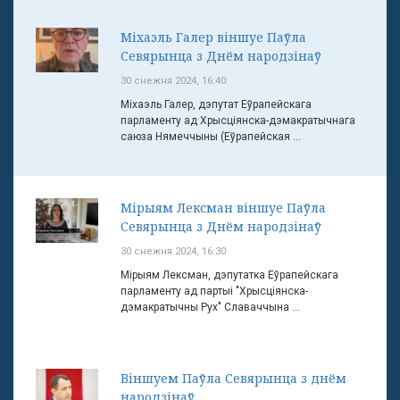
Міхаэль Галер віншуе Паўла
Севярынца з Днём народзінаў
30 снежня 2024, 16:40
Міхаэль Галер, дэпутат Еўрапейскага
парламенту ад Хрысціянска-дэмакратычнага
саюза Нямеччыны (Еўрапейская ...
Мірыям Лексман віншуе Паўла
Севярынца з Днём народзінаў
30 снежня 2024, 16:30
Мірыям Лексман, дэпутатка Еўрапейскага
парламенту ад партыі "Хрысціянска-
дэмакратычны Рух" Славаччына ...
Віншуем Паўла Севярынца з днём
народзінаў