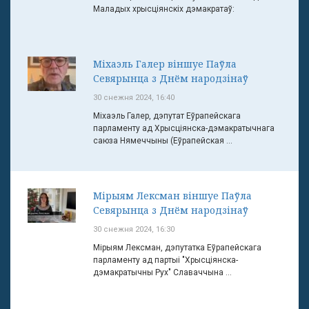
Маладых хрысціянскіх дэмакратаў:
Міхаэль Галер віншуе Паўла
Севярынца з Днём народзінаў
30 снежня 2024, 16:40
Міхаэль Галер, дэпутат Еўрапейскага
парламенту ад Хрысціянска-дэмакратычнага
саюза Нямеччыны (Еўрапейская ...
Мірыям Лексман віншуе Паўла
Севярынца з Днём народзінаў
30 снежня 2024, 16:30
Мірыям Лексман, дэпутатка Еўрапейскага
парламенту ад партыі "Хрысціянска-
дэмакратычны Рух" Славаччына ...