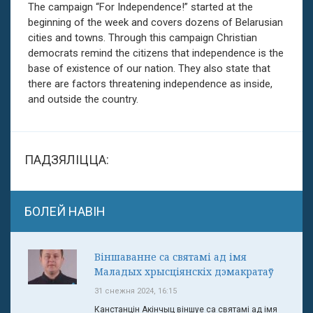
The campaign “For Independence!” started at the
beginning of the week and covers dozens of Belarusian
cities and towns. Through this campaign Christian
democrats remind the citizens that independence is the
base of existence of our nation. They also state that
there are factors threatening independence as inside,
and outside the country.
ПАДЗЯЛІЦЦА:
БОЛЕЙ НАВІН
Віншаванне са святамі ад імя
Маладых хрысціянскіх дэмакратаў
31 снежня 2024, 16:15
Канстанцін Акінчыц віншуе са святамі ад імя