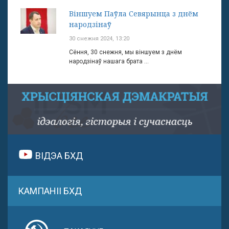
Віншуем Паўла Севярынца з днём
народзінаў
30 снежня 2024, 13:20
Сёння, 30 снежня, мы віншуем з днём
народзінаў нашага брата ...
ВІДЭА БХД
КАМПАНІІ БХД