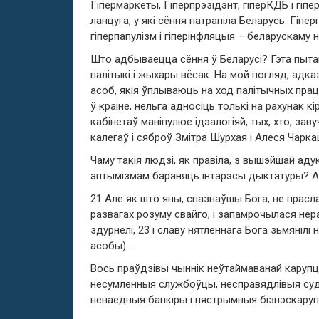
Гіпермаркеты, Гіперпрэзiдэнт, гіперКДБ і гіп
ланцуга, у які сёння патрапіла Беларусь. Гіпер
гіперпапулізм і гіперінфляцыя – беларускаму 
Што адбываецца сёння ў Беларусі? Гэта пытан
палітыкі і жыхары вёсак. На мой погляд, ад
асоб, якія ўплываюць на ход палітычных прац
ў краіне, нельга адносіць толькі на рахунак кі
кабінетаў маніпулюе ідэалогіяй, тых, хто, зав
калегаў і сяброў Змітра Шурхая і Алеся Чарк
Чаму такія людзі, як правіла, з вышэйшай аду
аптымізмам бараняць інтарэсы дыктатуры? Адк
21 Але як што яны, спазнаўшы Бога, не праслав
развагах розуму свайго, і запамрочылася нер
здурнелі, 23 і славу нятленнага Бога зьмяніл
асобы)…
Вось праўдзівы чыннік неўтаймаванай карупц
несумленныя службоўцы, несправядлівыя судд
ненаедныя банкіры і нястрымныя бізнэскару