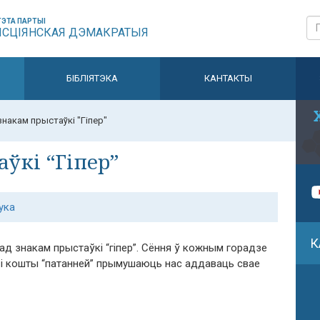
ЭТА ПАРТЫІ
ЫСЦІЯНСКАЯ ДЭМАКРАТЫЯ
БІБЛІЯТЭКА
КАНТАКТЫ
знакам прыстаўкі "Гіпер"
ўкі “Гіпер”
ука
К
пад знакам прыстаўкі “гіпер”. Сёння ў кожным горадзе
 і кошты “патанней” прымушаюць нас аддаваць свае