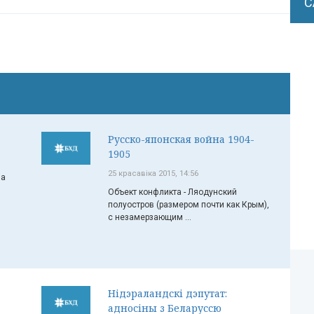
С
Русско-японская война 1904-
1905
25 красавіка 2015, 14:56
на
Объект конфликта - Ляодунский
полуостров (размером почти как Крым),
с незамерзающим ...
Нідэраландскі дэпутат:
адносіны з Беларуссю