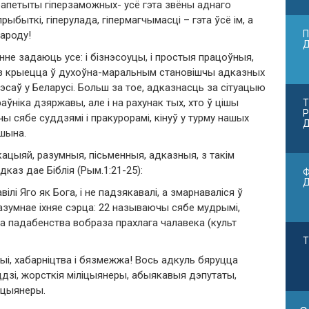
ерапетыты гіперзаможных- усё гэта звёны аднаго
прыбыткі, гіперулада, гіпермагчымасці – гэта ўсё ім, а
П
народу!
не задаюць усе: і бізнэсоуцы, і простыя працоўныя,
каз крыецца ў духоўна-маральным становішчы адказных
эсаў у Беларусі. Больш за тое, адказнасць за сітуацыю
раўніка дзяржавы, але і на рахунак тых, хто ў цішы
Т
Р
учы сябе суддзямі і пракурорамі, кінуў у турму нашых
Д
ашына.
кацыяй, разумныя, пісьменныя, адказныя, з такім
аз дае Біблія (Рым.1:21-25):
Ф
ілі Яго як Бога, і не падзякавалі, а змарнаваліся ў
азумнае іхняе сэрца: 22 называючы сябе мудрымі,
і на падабенства вобраза прахлага чалавека (культ
Т
ыі, хабарніцтва і бязмежжа! Вось адкуль бяруцца
зі, жорсткія міліцыянеры, абыякавыя дэпутаты,
пцыянеры.