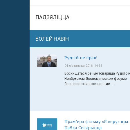
ПАДЗЯЛІЦЦА:
БОЛЕЙ НАВІН
Рудый не прав!
04 лістапада 2016, 14:36
Восхищаться речью товарища Рудого 
Ноябрьском Экономическом форуме
бесперспективное занятие. ...
Прэм’ера фільму «Я веру» пра
Паўла Севярынца