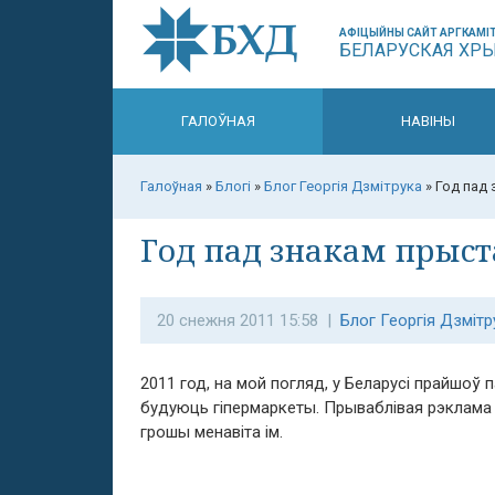
АФІЦЫЙНЫ САЙТ АРГКАМІТ
БЕЛАРУСКАЯ ХР
ГАЛОЎНАЯ
НАВІНЫ
Галоўная
»
Блогі
»
Блог Георгія Дзмітрука
»
Год пад 
Год пад знакам прыста
20 снежня 2011 15:58 |
Блог Георгія Дзмітр
2011 год, на мой погляд, у Беларусі прайшоў 
будуюць гіпермаркеты. Прываблiвая рэклама
грошы менавіта ім.