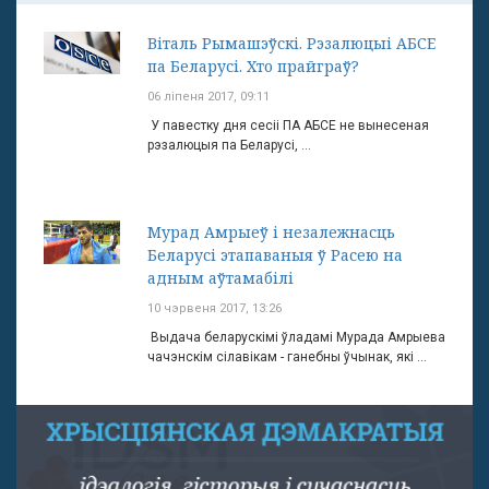
Віталь Рымашэўскі. Рэзалюцыі АБСЕ
па Беларусі. Хто прайграў?
06 ліпеня 2017, 09:11
У павестку дня сесіі ПА АБСЕ не вынесеная
рэзалюцыя па Беларусі, ...
Мурад Амрыеў і незалежнасць
Беларусі этапаваныя ў Расею на
адным аўтамабілі
10 чэрвеня 2017, 13:26
Выдача беларускімі ўладамі Мурада Амрыева
чачэнскім сілавікам - ганебны ўчынак, які ...