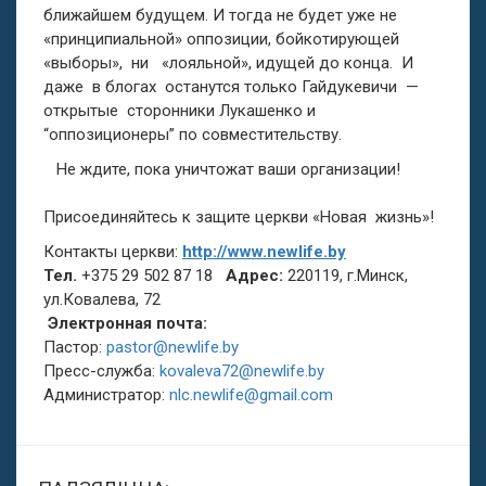
ближайшем будущем. И тогда не будет уже не
«принципиальной» оппозиции, бойкотирующей
«выборы», ни «лояльной», идущей до конца. И
даже в блогах останутся только Гайдукевичи —
открытые сторонники Лукашенко и
“оппозиционеры” по совместительству.
Не ждите, пока уничтожат ваши организации!
Присоединяйтесь к защите церкви «Новая жизнь»!
Контакты церкви:
http://www.newlife.by
Тел.
+375 29 502 87 18
Адрес:
220119, г.Минск,
ул.Ковалева, 72
Электронная почта:
Пастор:
раstоr@nеwlifе.bу
Пресс-служба:
kоvаlеvа72@nеwlifе.bу
Администратор:
nlс.nеwlifе@gmаil.соm