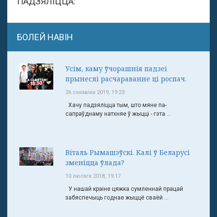
ПАДЗЯЛІЦЦА:
БОЛЕЙ НАВІН
Усім, каму ўчорашнія падзеі
прынеслі расчараванне ці роспач.
26 сакавіка 2019, 19:23
Хачу падзяліцца тым, што мяне па-
сапраўднаму натхняе ў жыцці - гэта ...
Віталь Рымашэўскі. Калі ў Беларусі
зменіцца ўлада?
10 лютага 2018, 19:17
У нашай краіне цяжка сумленнай працай
забяспечыць годнае жыццё сваёй ...