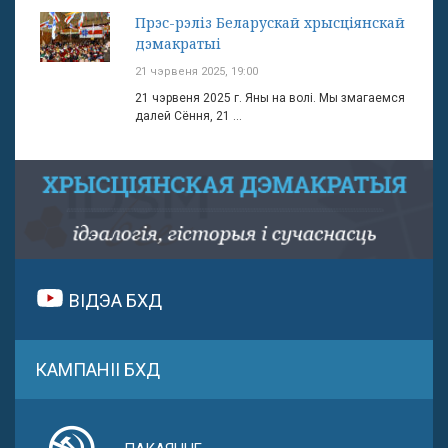
Прэс-рэліз Беларускай хрысціянскай
дэмакратыі
21 чэрвеня 2025, 19:00
21 чэрвеня 2025 г. Яны на волі. Мы змагаемся
далей Сёння, 21 ...
ВІДЭА БХД
КАМПАНІІ БХД