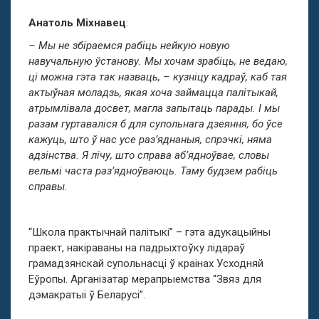
Анатоль Міхнавец
:
– Мы не збіраемся рабіць нейкую новую
навучальную ўстанову. Мы хочам зрабіць, не ведаю,
ці можна гэта так назваць, – кузніцу кадраў, каб тая
актыўная моладзь, якая хоча займацца палітыкай,
атрымлівала досвет, магла запытаць парады. І мы
разам гуртаваліся б для супольнага дзеяння, бо ўсе
кажуць, што ў нас усе раз’яднаныя, спрэчкі, няма
адзінства. Я лічу, што справа аб’ядноўвае, словы
вельмі часта раз’ядноўваюць. Таму будзем рабіць
справы.
“Школа практычнай палітыкі” – гэта адукацыйны
праект, накіраваны на падрыхтоўку лідараў
грамадзянскай супольнасці ў краінах Усходняй
Еўропы. Арганізатар мерапрыемства “Звяз для
дэмакратыі ў Беларусі”.