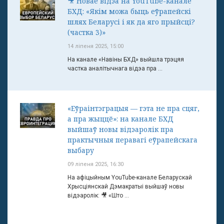
🎥 Новае відэа на YouTube-канале
БХД: «Якім можа быць еўрапейскі
шлях Беларусі і як да яго прыйсці?
(частка 3)»
14 ліпеня 2025, 15:00
На канале «Навіны БХД» выйшла трэцяя
частка аналітычнага відэа пра ...
«Еўраінтэграцыя — гэта не пра сцяг,
а пра жыццё»: на канале БХД
выйшаў новы відэаролік пра
практычныя перавагі еўрапейскага
выбару
09 ліпеня 2025, 16:30
На афіцыйным YouTube-канале Беларускай
Хрысціянскай Дэмакратыі выйшаў новы
відэаролік: 🎥 «Што ...