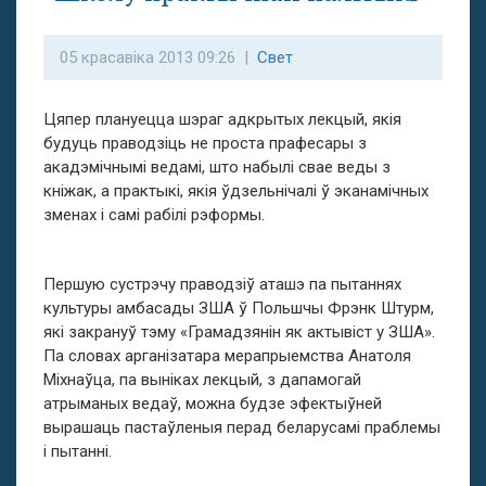
05 красавіка 2013 09:26 |
Свет
Цяпер плануецца шэраг адкрытых лекцый, якія
будуць праводзіць не проста прафесары з
акадэмічнымі ведамі, што набылі свае веды з
кніжак, а практыкі, якія ўдзельнічалі ў эканамічных
зменах і самі рабілі рэформы.
Першую сустрэчу праводзіў аташэ па пытаннях
культуры амбасады ЗША ў Польшчы Фрэнк Штурм,
які закрануў тэму «Грамадзянін як актывіст у ЗША».
Па словах арганізатара мерапрыемства Анатоля
Міхнаўца, па выніках лекцый, з дапамогай
атрыманых ведаў, можна будзе эфектыўней
вырашаць пастаўленыя перад беларусамі праблемы
і пытанні.