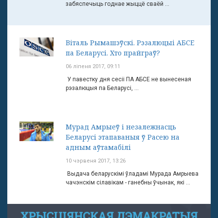
забяспечыць годнае жыццё сваёй ...
Віталь Рымашэўскі. Рэзалюцыі АБСЕ
па Беларусі. Хто прайграў?
06 ліпеня 2017, 09:11
У павестку дня сесіі ПА АБСЕ не вынесеная
рэзалюцыя па Беларусі, ...
Мурад Амрыеў і незалежнасць
Беларусі этапаваныя ў Расею на
адным аўтамабілі
10 чэрвеня 2017, 13:26
Выдача беларускімі ўладамі Мурада Амрыева
чачэнскім сілавікам - ганебны ўчынак, які ...