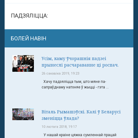
ПАДЗЯЛІЦЦА:
БОЛЕЙ НАВІН
Усім, каму ўчорашнія падзеі
прынеслі расчараванне ці роспач.
26 сакавіка 2019, 19:23
Хачу падзяліцца тым, што мяне па-
сапраўднаму натхняе ў жыцці - гэта ...
Віталь Рымашэўскі. Калі ў Беларусі
зменіцца ўлада?
10 лютага 2018, 19:17
У нашай краіне цяжка сумленнай працай