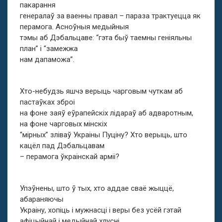
пакарання
генералаў за ваенны правал – параза трактуецца як
перамога. Асноўныя медыйныя
тэмы аб Дэбальцаве: “гэта быў таемны геніяльны
план” і “замежжа
нам дапаможа”.
Хто-небудзь яшчэ верыць чарговым чуткам аб
пастаўках зброі
на фоне заяў еўрапейскіх лідараў аб адваротным,
на фоне чарговых мінскіх
“мірных” зліваў Украіны Пуціну? Хто верыць, што
кацёл пад Дэбальцавам
– перамога ўкраінскай арміі?
Упэўнены, што ў тых, хто аддае сваё жыццё,
абараняючы
Украіну, хопіць і мужнасці і веры без усёй гэтай
афіцыйнай і медыйнай хлусні.