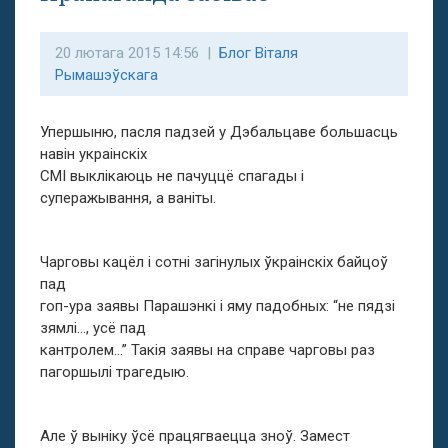
20 лютага 2015 14:56 |
Блог Віталя
Рымашэўскага
Упершыню, пасля падзей у Дэбальцаве большасць
навін украінскіх
СМІ выклікаюць не пачуццё спагады і
суперажывання, а ваніты.
Чарговы кацёл і сотні загінулых ўкраінскіх байцоў
пад
гоп-ура заявы Парашэнкі і яму падобных: “не пядзі
зямлі…, усё пад
кантролем…” Такія заявы на справе чарговы раз
пагоршылі трагедыю.
Але ў выніку ўсё працягваецца зноў. Замест