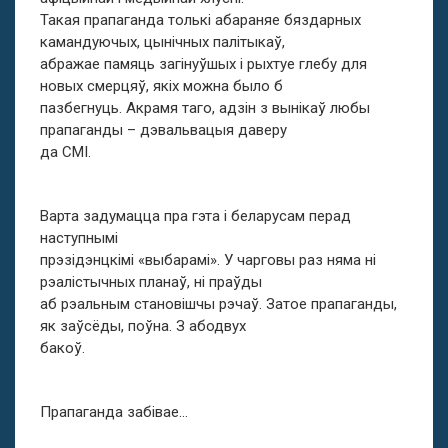
Такая прапаганда толькі абараняе бяздарных
камандуючых, цынічных палітыкаў,
абражае памяць загінуўшых і рыхтуе глебу для
новых смерцяў, якіх можна было б
пазбегнуць. Акрамя таго, адзін з вынікаў любы
прапаганды – дэвальвацыя даверу
да СМІ.
Варта задумацца пра гэта і беларусам перад
наступнымі
прэзідэнцкімі «выбарамі». У чарговы раз няма ні
рэалістычных планаў, ні праўды
аб рэальным становішчы рэчаў. Затое прапаганды,
як заўсёды, поўна. З абодвух
бакоў.
Прапаганда забівае…