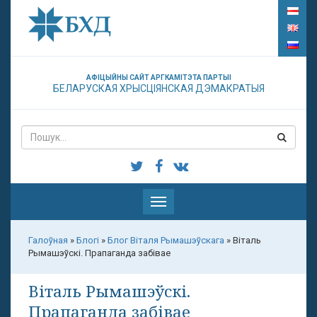
АФІЦЫЙНЫ САЙТ АРГКАМІТЭТА ПАРТЫІ
БЕЛАРУСКАЯ ХРЫСЦІЯНСКАЯ ДЭМАКРАТЫЯ
Паказаць
меню
Галоўная
»
Блогі
»
Блог Віталя Рымашэўскага
»
Віталь
Рымашэўскі. Прапаганда забівае
Віталь Рымашэўскі.
Прапаганда забівае