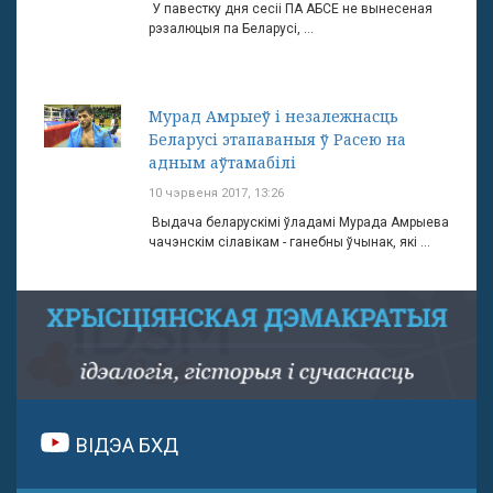
У павестку дня сесіі ПА АБСЕ не вынесеная
рэзалюцыя па Беларусі, ...
Мурад Амрыеў і незалежнасць
Беларусі этапаваныя ў Расею на
адным аўтамабілі
10 чэрвеня 2017, 13:26
Выдача беларускімі ўладамі Мурада Амрыева
чачэнскім сілавікам - ганебны ўчынак, які ...
ВІДЭА БХД