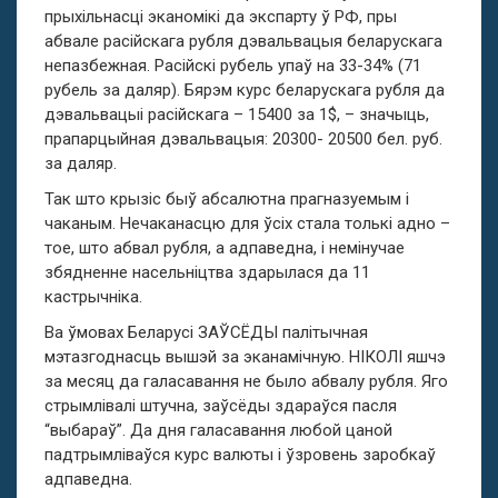
прыхільнасці эканомікі да экспарту ў РФ, пры
абвале расійскага рубля дэвальвацыя беларускага
непазбежная. Расійскі рубель упаў на 33-34% (71
рубель за даляр). Бярэм курс беларускага рубля да
дэвальвацыі расійскага – 15400 за 1$, – значыць,
прапарцыйная дэвальвацыя: 20300- 20500 бел. руб.
за даляр.
Так што крызіс быў абсалютна прагназуемым і
чаканым. Нечаканасцю для ўсіх стала толькі адно –
тое, што абвал рубля, а адпаведна, і немінучае
збядненне насельніцтва здарылася да 11
кастрычніка.
Ва ўмовах Беларусі ЗАЎСЁДЫ палітычная
мэтазгоднасць вышэй за эканамічную. НІКОЛІ яшчэ
за месяц да галасавання не было абвалу рубля. Яго
стрымлівалі штучна, заўсёды здараўся пасля
“выбараў”. Да дня галасавання любой цаной
падтрымліваўся курс валюты і ўзровень заробкаў
адпаведна.