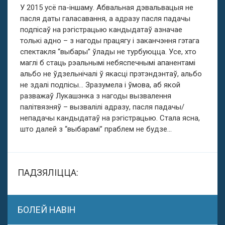
У 2015 усё па-іншаму. Абвальная дэвальвацыя не
пасля даты галасавання, а адразу пасля падачы
подпісаў на рэгістрацыю кандыдатаў азначае
толькі адно – з нагоды працягу і заканчэння гэтага
спектакля “выбары” ўлады не турбуюцца. Усе, хто
маглі б стаць рэальнымі небяспечнымі апанентамі
альбо не ўдзельнічалі ў якасці прэтэндэнтаў, альбо
не здалі подпісы… Зразумела і ўмова, аб якой
разважаў Лукашэнка з нагоды вызвалення
палітвязняў – вызвалілі адразу, пасля падачы/
непадачы кандыдатаў на рэгістрацыю. Стала ясна,
што далей з “выбарамі” праблем не будзе…
ПАДЗЯЛІЦЦА:
БОЛЕЙ НАВІН