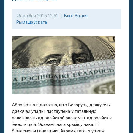
26 жніўня 2015 12:51 |
Блог Віталя
Рымашэўскага
Абсалютна відавочна, што Беларусь, дзякуючы
дзеючай улады, пастаўлена ў татальную
залежнасць ад расійскай эканомікі, ад расійскіх
інвестыцый. Эканамічнага крызісу чакалі і
бізнесмены і аналітыкі. Акрамя таго, з улікам