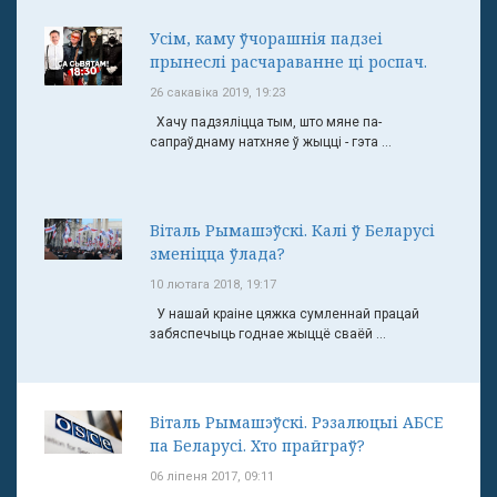
Усім, каму ўчорашнія падзеі
прынеслі расчараванне ці роспач.
26 сакавіка 2019, 19:23
Хачу падзяліцца тым, што мяне па-
сапраўднаму натхняе ў жыцці - гэта ...
Віталь Рымашэўскі. Калі ў Беларусі
зменіцца ўлада?
10 лютага 2018, 19:17
У нашай краіне цяжка сумленнай працай
забяспечыць годнае жыццё сваёй ...
Віталь Рымашэўскі. Рэзалюцыі АБСЕ
па Беларусі. Хто прайграў?
06 ліпеня 2017, 09:11