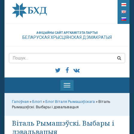
АФІЦЫЙНЫ САЙТ АРГКАМІТЭТА ПАРТЫІ
БЕЛАРУСКАЯ ХРЫСЦІЯНСКАЯ ДЭМАКРАТЫЯ
Паказаць
меню
Галоўная
»
Блогі
»
Блог Віталя Рымашэўскага
»
Віталь
Рымашэўскі. Выбары і дэвальвацыя
Віталь Рымашэўскі. Выбары і
дэвальвацыя