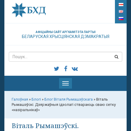
АФІЦЫЙНЫ САЙТ АРГКАМІТЭТА ПАРТЫІ
БЕЛАРУСКАЯ ХРЫСЦІЯНСКАЯ ДЭМАКРАТЫЯ
Паказаць
меню
Галоўная
»
Блогі
»
Блог Віталя Рымашэўскага
»
Віталь
Рымашэўскі. Дзяржаўныя ідэолагі ствараюць сваю сетку
«назіральнікаў»
Віталь Рымашэўскі.