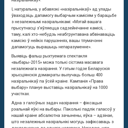
назіральнікаў».
І, натуральна, у абавязкі «назіральнікаў» ад улады
ўваходзіць дапамогу выбарчым камісіям у барацьбе
з незалежнымі назіральнікамі: «Мэтай вашага
прысутнасці з’яўляецца садзейнічанне камісіі, ..
таму, калі хто-небудзь неабгрунтавана абвінаваціць
камісію ў нейкіх парушэннях, вашы тлумачэнні
дапамогуць вырашыць непаразуменне».
Выявіць фальш рыхтуемага спектакля
«выбары-2015» можа толькі сістэма масавага
незалежнага назірання. У гэтым годзе Беларускія
хрысціянскія дэмакраты вылучаць больш 400
назіральнікаў па ўсёй краіне. Кампанія «Права
выбару» плануе выставіць назіральнікаў на 1000
участках.
Адна з галоўных задач назірання – фіксацыя
рэальнай яўкі на выбары. Паколькі падлік галасоў у
нашай краіне абсалютна зачынены, яўка – адзінае,
што незалежныя назіральнікі могуць зафіксаваць з