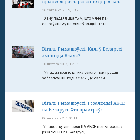
прынеслі расчараванне ці роспач.
26 сакавіка 2019, 19:23
Хачу падзяліцца тым, што мяне па-
сапраўднаму натхняе ў жыцці - гэта ...
Віталь Рымашэўскі. Калі ў Беларусі
зменіцца ўлада?
10 лютага 2018, 19:17
У нашай краіне цяжка сумленнай працай
забяспечыць годнае жыццё сваёй ...
Віталь Рымашэўскі. Рэзалюцыі АБСЕ
па Беларусі. Хто прайграў?
06 ліпеня 2017, 09:11
У павестку дня сесіі ПА АБСЕ не вынесеная
рэзалюцыя па Беларусі, ...