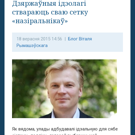
Дзяржаўныя ідэолагі
ствараюць сваю сетку
«назіральнікаў»
18 верасня 2015 14:56 |
Блог Віталя
Рымашэўскага
Як вядома, улады адбудавалі ідэальную для сябе