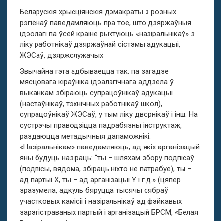
Беларускія хрысціянскія дэмакраты з розных
рэгіёнаў паведамляюць пра тое, што дзяржаўныя
ідэолагі па ўсёй краіне рыхтуюць «назіральнікаў» з
ліку работнікаў дзяржаўнай сістэмы адукацыі,
ЖЭСаў, дзяржслужачых
Звычайна гэта адбываецца так: па загадзе
мясцовага кіраўніка ідэалагічнага аддзела ў
выканкам збіраюць супрацоўнікаў адукацыі
(настаўнікаў, тэхнічных работнікаў школ),
супрацоўнікаў ЖЭСаў, у тым ліку дворнікаў і інш. На
сустрэчы праводзіцца падрабязны інструктаж,
раздаюцца метадычныя дапаможнікі.
«Назіральнікам» паведамляюць, ад якіх арганізацый
яны будуць назіраць: “ты – шляхам збору подпісаў
(подпісы, вядома, збіраць ніхто не патрабуе), ты –
ад партыі Х, ты – ад арганізацыі Y і г.д.» (цяпер
зразумела, адкуль бяруцца тысячы сябраў
участковых камісіі і назіральнікаў ад фэйкавых
зарэгістраваных партый і арганізацый БРСМ, «Белая