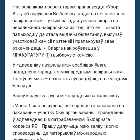
Назіральнікам-правакатарам прапануецца «Узор
Акту аб парушэнні Выбарчага кодэкса незалежнымі
назіральнікамі», у якім загадзя ўпісана скарга на
незалежнага назіральніка за тое, што ён … «часта
падыходзіў да стала выдачы бюлетэняў, вылучаў
участковай камісіі прэтэнзіі і прапаноўваў свае
рэкамендацыі». Скарга накіроўваецца ў
ПРАКУРАТУРУ (!) і выбарчую камісію.
У «даведніку назіральніка» асаблівая ўвага
нададзена «працы» з міжнароднымі назіральнікамі.
Галоўная мэта – пахваліць супрацоўніцтва з уладамі
Беларусі.
Заяву кіраўніку групы міжнародных назіральнікаў:
«Мною было выяўлена, што працэс галасавання на
паказаным участку быў арганізаваны і праведзены
ў адпаведнасці з патрабаваннямі Выбарчага
кодэкса РБ… Прашу далучыць маю заяву і копію
справаздачы да матэрыялаў міжнародных