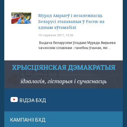
Мурад Амрыеў і незалежнасць
Беларусі этапаваныя ў Расею на
адным аўтамабілі
10 чэрвеня 2017, 13:26
Выдача беларускімі ўладамі Мурада Амрыева
чачэнскім сілавікам - ганебны ўчынак, які ...
ВІДЭА БХД
КАМПАНІІ БХД