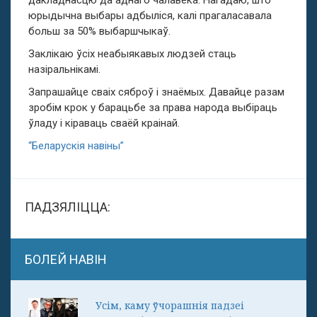
дакладнасцю да аднаго чалавека. Нагадаю, што
юрыдычна выбары адбыліся, калі прагаласавала
больш за 50% выбаршчыкаў.
Заклікаю ўсіх неабыякавых людзей стаць
назіральнікамі.
Запрашайце сваіх сяброў і знаёмых. Давайце разам
зробім крок у барацьбе за права народа выбіраць
ўладу і кіраваць сваёй краінай.
“Беларускія навіны”
ПАДЗЯЛІЦЦА:
БОЛЕЙ НАВІН
Усім, каму ўчорашнія падзеі