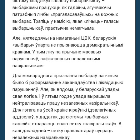
сістэму «падліку» галасоў выбаршчыкаў –
выбаркамы працуюць як гадзіны, агучваючы
патрэбныя лічбы «прагаласаваўшых» на кожных
выбарах. Трапіць у камісію, якая «лічыць» галасы
выбаршчыкаў, практычна немагчыма.
Але, нягледзячы на намаганьні ЦВК, беларускія
«выбары» ўпарта не прызнаюцца дэмакратычнымі
краінамі. У тым ліку па прычыне масавых
парушэнняў, зафіксаваных незалежнымі
назіральнікамі.
Для міжнароднага прызнання выбараў лагічным
было б рэфармаванне заканадаўства і ліквідацыю
парушэнняў. Але, як вядома, у беларускай улады
свая логіка. І ў гэтым годзе ўлада вырашыла
нейтралізаваць працу незалежных назіральнікаў.
Для гэтага па ўсёй краіне кіраўнікі ідэалагічных
аддзелаў, у дадатак да сістэмы «выбарчых
камісій», ствараюць сваю сетку «назіральнікаў». А
калі дакладней – сетку правакатараў супраць
незалежных назіральнікаў.