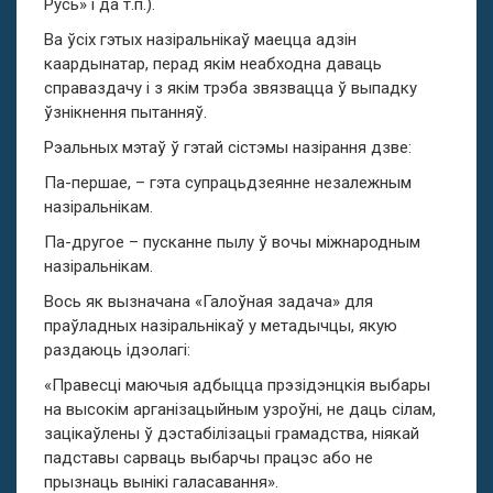
Русь» і да т.п.).
Ва ўсіх гэтых назіральнікаў маецца адзін
каардынатар, перад якім неабходна даваць
справаздачу і з якім трэба звязвацца ў выпадку
ўзнікнення пытанняў.
Рэальных мэтаў ў гэтай сістэмы назірання дзве:
Па-першае, – гэта супрацьдзеянне незалежным
назіральнікам.
Па-другое – пусканне пылу ў вочы міжнародным
назіральнікам.
Вось як вызначана «Галоўная задача» для
праўладных назіральнікаў у метадычцы, якую
раздаюць ідэолагі:
«Правесці маючыя адбыцца прэзідэнцкія выбары
на высокім арганізацыйным узроўні, не даць сілам,
зацікаўлены ў дэстабілізацыі грамадства, ніякай
падставы сарваць выбарчы працэс або не
прызнаць вынікі галасавання».