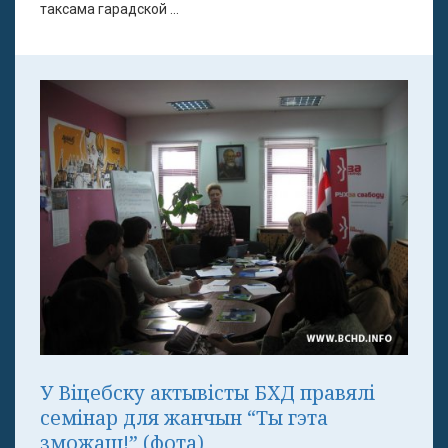
таксама гарадской ...
У Віцебску актывісты БХД правялі
семінар для жанчын “Ты гэта
зможаш!” (фота)