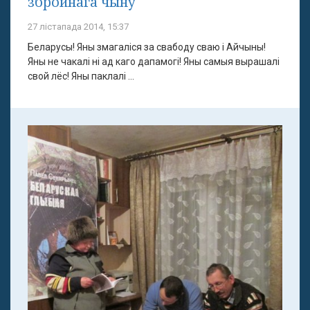
збройнага чыну
27 лістапада 2014, 15:37
Беларусы! Яны змагаліся за свабоду сваю і Айчыны!
Яны не чакалі ні ад каго дапамогі! Яны самыя вырашалі
свой лёс! Яны паклалі ...