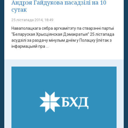
Андрэя Гайдукова пасадзілі на 10
сутак
25 лістапада 2014, 18:49
Наваполацкага сябра аргкамітэту па стварэнні партыі
"Беларуская Хрысціянская Дэмакратыя” 25 лістапада
асудзілі за раздачу мінулым днём у Полацку ўлётак з
інфармацыяй пра ...