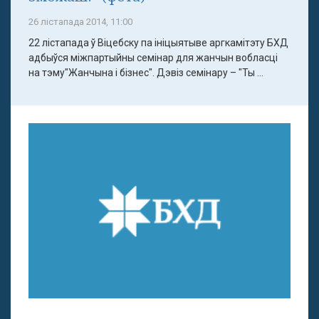
26 лістапада 2014, 11:00
22 лістапада ў Віцебску па ініцыятыве аргкамітэту БХД
адбыўся міжпартыйны семінар для жанчын вобласці
на тэму"Жанчына і бізнес". Дэвіз семінару – "Ты ...