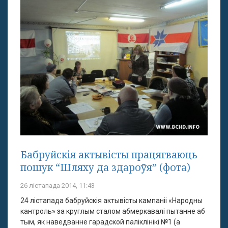
Бабруйскія актывісты працягваюць
пошук “Шляху да здароўя” (фота)
26 лістапада 2014, 11:43
24 лістапада бабруйскія актывісты кампаніі «Народны
кантроль» за круглым сталом абмеркавалі пытанне аб
тым, як наведванне гарадской паліклінікі №1 (а