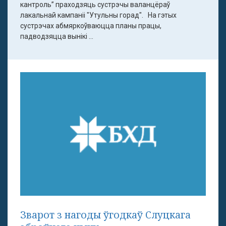
кантроль” праходзяць сустрэчы валанцёраў
лакальнай кампаніі "Утульны горад". На гэтых
сустрэчах абмяркоўваюцца планы працы,
падводзяцца вынікі ...
Зварот з нагоды ўгодкаў Слуцкага