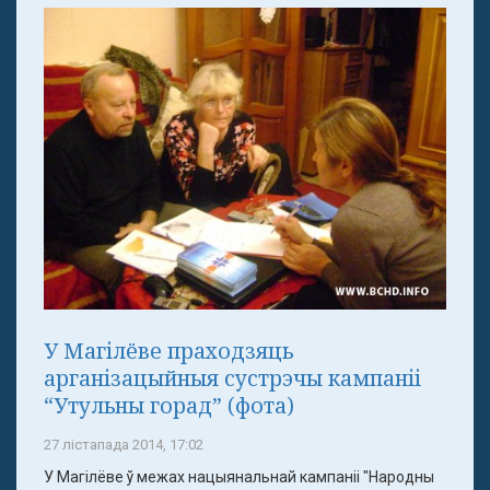
У Магілёве праходзяць
арганізацыйныя сустрэчы кампаніі
“Утульны горад” (фота)
27 лістапада 2014, 17:02
У Магілёве ў межах нацыянальнай кампаніі "Народны