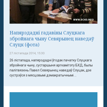
Напярэдадні гадавіны Слуцкага
збройнага чыну Севярынец наведаў
Слуцк (фота)
27 лістапада 2014, 15:30
26 лістапада, напярэдадні ўгодак пачатку Слуцкага
збройнага чыну, сустаршыня аргкамітэту БХД, былы
палітвязень Павел Севярынец наведаў Слуцак, дзе
сустрэўся з мясцовымі дэмакратычнымі ...