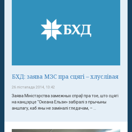
БХД: заява МЗС пра сцягі – хлуслівая
26 лістапада 2014, 13:42
Заява Міністэрства замежных спраў пра тое, што сцягі
на канцэрце "Океана Ельзи» забіралі з прычыны
аншлагу, каб яны не заміналі гледачам, – ...