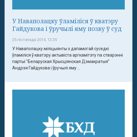
У Наваполацку ўламіліся ў кватэру
Гайдукова і ўручылі яму позву ў суд
25 лістапада 2014, 12:35
У Наваполацку міліцыянты з дапамогай суседкі
ўламіліся ў кватэру актывіста аргкамітэту па стварэнні
партыі "Беларуская Хрысціянская Дэмакратыя”
Андрэя Гайдукова і ўручылі яму ...