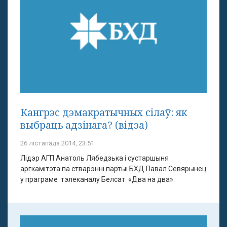
Кангрэс дэмакратычных сілаў: як
выбраць адзінага? (відэа)
26 лістапада 2014, 23:51
Лідэр АГП Анатоль Лябедзька і сустаршыня
аргкамітэта па стварэнні партыі БХД Павал Севярынец
у праграме тэлеканалу Белсат «Два на два».