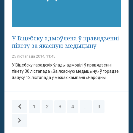
У Віцебску адмоўлена ў правядзенні
пікету за якасную медыцыну
25 лістапада 2014, 11:45
У Віцебску гарадскія ўлады адмовілі ў правядзенні
пікету 30 лістапада «За якасную медыцыну» ў горадзе.
Заяўку 12 лістапада ў межах кампаніі «Народны ...
1
2
3
4
...
9