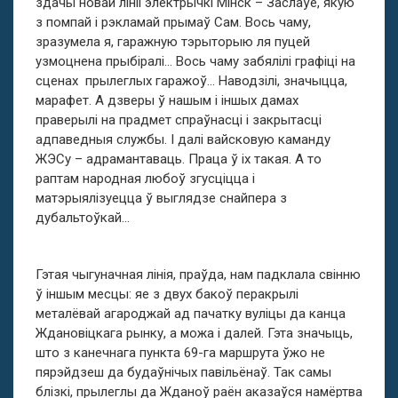
здачы новай лініі электрычкі Мінск – Заслаўе, якую
з помпай і рэкламай прымаў Сам. Вось чаму,
зразумела я, гаражную тэрыторыю ля пуцей
узмоцнена прыбіралі… Вось чаму забялілі графіці на
сценах прылеглых гаражоў… Наводзілі, значыцца,
марафет. А дзверы ў нашым і іншых дамах
праверылі на прадмет спраўнасці і закрытасці
адпаведныя службы. І далі вайсковую каманду
ЖЭСу – адрамантаваць. Праца ў іх такая. А то
раптам народная любоў згусціцца і
матэрыялізуецца ў выглядзе снайпера з
дубальтоўкай…
Гэтая чыгуначная лінія, праўда, нам падклала свінню
ў іншым месцы: яе з двух бакоў перакрылі
металёвай агароджай ад пачатку вуліцы да канца
Ждановіцкага рынку, а можа і далей. Гэта значыць,
што з канечнага пункта 69-га маршрута ўжо не
пярэйдзеш да будаўнічых павільёнаў. Так самы
блізкі, прылеглы да Жданоў раён аказаўся намёртва