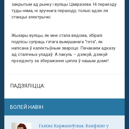
закрытым ад рынку і вуліцы Ціміразева. Ні пераезду
туды няма, ні зручнага пераходу; толькі адзін ля
станцыі электрычкі.
Жыхары вуліцы, як мне стала вядома, збіралі
подпісы супраць гэтага вымушанага “гета”, як
напісана ў калектыўным звароце. Пачакаем адказу
ад сталічных уладаў. А пакуль – дзякуй, дзякуй
прэзідэнту за зберажэнне цяпла ў нашым доме!
ПАДЗЯЛІЦЦА:
БОЛЕЙ НАВІН
Галіна Каржанеўская. Канфлікт у