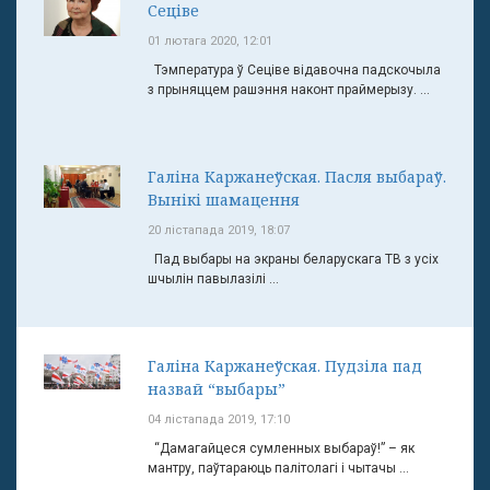
Сеціве
01 лютага 2020, 12:01
Тэмпература ў Сеціве відавочна падскочыла
з прыняццем рашэння наконт праймерызу. ...
Галіна Каржанеўская. Пасля выбараў.
Вынікі шамацення
20 лістапада 2019, 18:07
Пад выбары на экраны беларускага ТВ з усіх
шчылін павылазілі ...
Галіна Каржанеўская. Пудзіла пад
назвай “выбары”
04 лістапада 2019, 17:10
“Дамагайцеся сумленных выбараў!” – як
мантру, паўтараюць палітолагі і чытачы ...