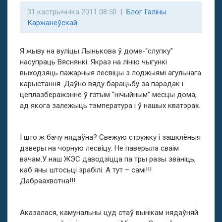
31 кастрычніка 2011 08:50 |
Блог Галіны
Каржанеўскай
Я жыву на вуліцы Лынькова ў доме-“слупку”
насупраць Вяснянкі. Якраз на лінію чыгункі
выходзяць пажарныя лесвіцы з лоджыямі агульнага
карыстання. Даўно вяду барацьбу за парадак і
цеплазберажэнне ў гэтым “нічыйным” месцы дома,
ад якога залежыць тэмпература і ў нашых кватэрах.
І што ж бачу нядаўна? Свежую стружку і зашклёныя
дзверы на чорную лесвіцу. Не паверыла сваім
вачам.У наш ЖЭС даводзіцца па тры разы званіць,
каб яны штосьці зрабілі. А тут – самі!!!
Дабраахвотна!!!
Аказалася, камунальны цуд стаў вынікам нядаўняй