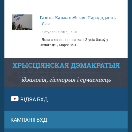
Галіна Каржанеўская. Пярэдадзень
18-га
13 студзеня 2018, 14:06
Якая сіла звала нас, калі З усіх бакоў у
непагадзь, мароз Мы ...
ВІДЭА БХД
КАМПАНІІ БХД