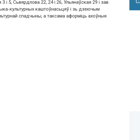
С
3 і 5, Сьвярдлова 22, 24 і 26, Ульянаўская 29 і зав.
орыка-культурных каштоўнасьцяў і зь дзеючым
льтурнай спадчыны, а таксама аформіць ахоўныя