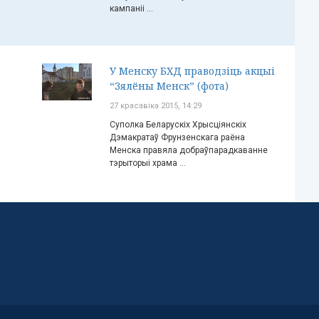
кампаніі ...
У Менску БХД праводзіць акцыі
“Зялёны Менск” (фота)
27 красавіка 2015, 14:29
Суполка Беларускіх Хрысціянскіх
Дэмакратаў Фрунзенскага раёна
Менска правяла добраўпарадкаванне
тэрыторыі храма ...