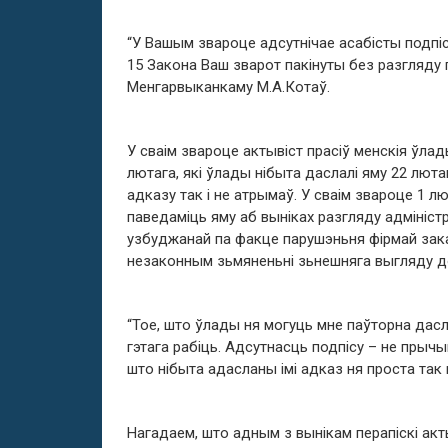
“У Вашым звароце адсутнічае асабісты подпіс
15 Закона Ваш зварот пакінуты без разгляду п
Менгарвыканкаму М.А.Котаў.
У сваім звароце актывіст прасіў менскія ўла
лютага, які ўлады нібыта даслалі яму 22 лют
адказу так і не атрымаў. У сваім звароце 1 
паведаміць яму аб выніках разгляду адмініс
узбуджанай па факце парушэньня фірмай зак
незаконным зьмяненьні зьнешняга выгляду до
“Тое, што ўлады ня могуць мне паўторна дас
гэтага рабіць. Адсутнасць подпісу – не прычы
што нібыта адасланы імі адказ ня проста так 
Нагадаем, што адным з вынікам перапіскі акт