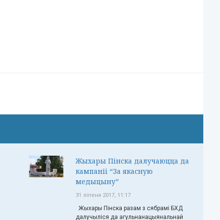
Жыхары Пінска далучаюцца да
кампаніі “За якасную
медыцыну”
31 ліпеня 2017, 11:17
Жыхары Пінска разам з сябрамі БХД
далучыліся да агульнанацыянальнай