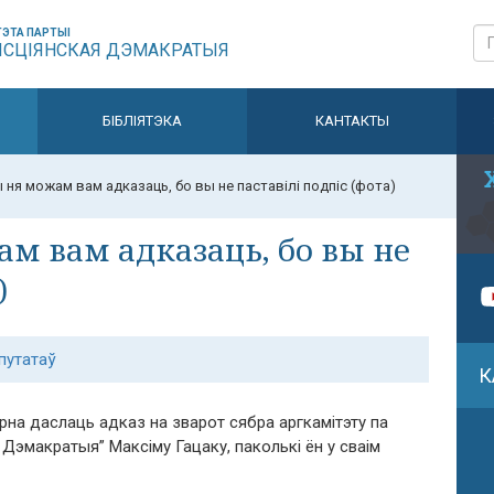
ЭТА ПАРТЫІ
ЫСЦІЯНСКАЯ ДЭМАКРАТЫЯ
БІБЛІЯТЭКА
КАНТАКТЫ
 ня можам вам адказаць, бо вы не паставілі подпіс (фота)
м вам адказаць, бо вы не
)
путатаў
К
рна даслаць адказ на зварот сябра аргкамітэту па
 Дэмакратыя” Максіму Гацаку, паколькі ён у сваім