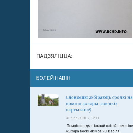
ПАДЗЯЛІЦЦА:
БОЛЕЙ НАВІН
Слонімцы зьбіраюць сродкі на
помнік ахвяры савецкіх
партызанаў
31 ліпеня 2017, 12:11
Помнік знадмагільнай плітой намагіле
жыхара вёскі Якімовічы Васіля