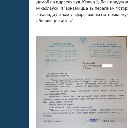
дамоў па адрэсах вул. Кірава 1, Ленінградзкая 
Міхайлаўскі 4 “азнаёміцца зь пералікам гіст
заканадаўствам у сфэры аховы гісторыка-ку
абавязацельствы”.