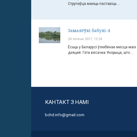
Струпаўца маюць паставіць ...
Замалёўкі бабулі-4
24 ліпеня 2017, 12:24
Ёсьць у Беларусі ўлюбёнае месца маіх
дзяцей. Гэта вёсачка Унорыца, што ...
КАНТАКТ З НАМІ
bchd.info@gmail.com