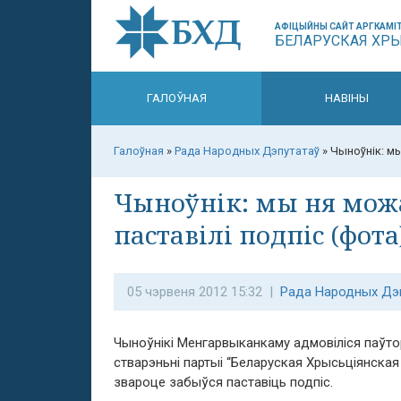
АФІЦЫЙНЫ САЙТ АРГКАМІТ
БЕЛАРУСКАЯ ХР
ГАЛОЎНАЯ
НАВІНЫ
Галоўная
»
Рада Народных Дэпутатаў
»
Чыноўнік: мы
Чыноўнік: мы ня можа
паставілі подпіс (фота
05 чэрвеня 2012 15:32 |
Рада Народных Дэ
Чыноўнікі Менгарвыканкаму адмовіліся паўто
стварэньні партыі “Беларуская Хрысьціянская
звароце забыўся паставіць подпіс.