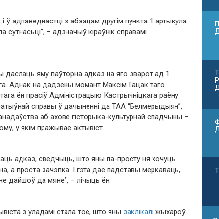
 і ў адпаведнастці з абзацам другім пункта 1 артыкула
П
а сутнасьці”, – адзначыў кіраўнік справамі
Т
ды даслаць яму паўторна адказ на яго зварот ад 1
Р
ага. Аднак на дадзены момант Максім Гацак таго
Д
лютага ён прасіў Адміністрацыю Кастрычніцкага раёну
тратыўнай справы ў дачыненні да ТАА “Белмерыдыян”,
анадаўства аб ахове гісторыка-культурнай спадчыны –
Ф
му, у якім пражывае актывіст.
лаць адказ, сведчыць, што яны па-просту ня хочуць
на, а проста зачэпка. І гэта дае падставы меркаваць,
Т
не дайшоў да мяне”, – лічыць ён.
ывіста з уладамі стала тое, што яны
заклікалі
жыхароў