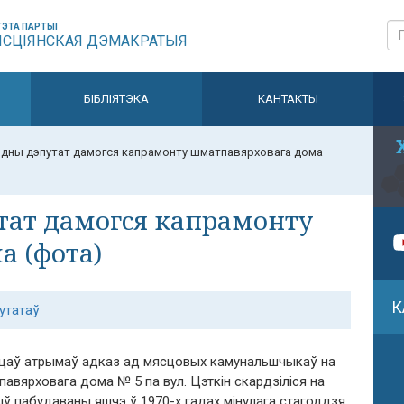
ЭТА ПАРТЫІ
ЫСЦІЯНСКАЯ ДЭМАКРАТЫЯ
БІБЛІЯТЭКА
КАНТАКТЫ
дны дэпутат дамогся капрамонту шматпавярховага дома
тат дамогся капрамонту
а (фота)
К
утатаў
ўцаў атрымаў адказ ад мясцовых камунальшчыкаў на
вярховага дома № 5 па вул. Цэткін скардзіліся на
ыў пабудаваны яшчэ ў 1970-х гадах мінулага стагоддзя.