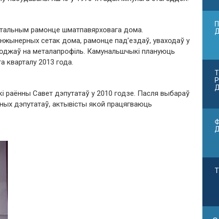
П
італьным рамонце шматпавярховага дома.
нжынерных сетак дома, рамонце пад’ездаў, уваходаў у
ароджаў на металапрофіль. Камунальшчыкі плануюць
 кварталу 2013 года.
Т
Р
Д
і раённы Савет дэпутатаў у 2010 годзе. Пасля выбараў
ных дэпутатаў, актывісты якой працягваюць
Ф
Т