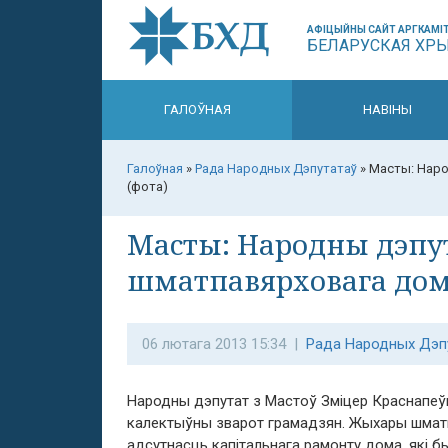
АФІЦЫЙНЫ САЙТ АРГКАМІТ
БЕЛАРУСКАЯ ХР
ГАЛОЎНАЯ
НАВІНЫ
Галоўная
»
Рада Народных Дэпутатаў
»
Масты: Наро
(фота)
Масты: Народны дэпу
шматпавярховага дом
06 лютага 2013 15:34 |
Рада Народных Дэп
Народны дэпутат з Мастоў Зміцер Краснапе
калектыўны зварот грамадзян. Жыхары шматпа
адсутнасць капітальнага рамонту дома, які б