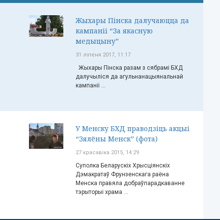
Жыхары Пінска далучаюцца да
кампаніі “За якасную
медыцыну”
31 ліпеня 2017, 11:17
Жыхары Пінска разам з сябрамі БХД
далучыліся да агульнанацыянальнай
кампаніі ...
У Менску БХД праводзіць акцыі
“Зялёны Менск” (фота)
27 красавіка 2015, 14:29
Суполка Беларускіх Хрысціянскіх
Дэмакратаў Фрунзенскага раёна
Менска правяла добраўпарадкаванне
тэрыторыі храма ...