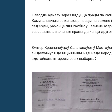
Паводле адказу зараз вядуцца працы па кап
Камунальшчыкі выканаюць працы па замене і
пад’езды, рамонце пліт гаўбцоў і замене аг
завершыць азначаныя працы да канца другога
Зміцер Краснапеўцаў балатаваўся ў Мастоўск
ён далучыўся да ініцыятывы БХД Рада народ
адстойваць інтарэсы сваіх выбарцаў.