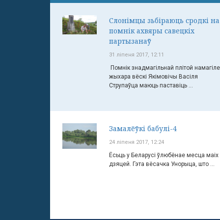
Слонімцы зьбіраюць сродкі на
помнік ахвяры савецкіх
партызанаў
31 ліпеня 2017, 12:11
Помнік знадмагільнай плітой намагіле
жыхара вёскі Якімовічы Васіля
Струпаўца маюць паставіць ...
Замалёўкі бабулі-4
24 ліпеня 2017, 12:24
Ёсьць у Беларусі ўлюбёнае месца маіх
дзяцей. Гэта вёсачка Унорыца, што ...