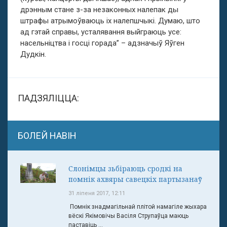
дрэнным стане з-за незаконных налепак ды
штрафы атрымоўваюць іх налепшчыкі. Думаю, што
ад гэтай справы, усталявання выйграюць усе:
насельніцтва і госці горада” – адзначыў Яўген
Дудкін.
ПАДЗЯЛІЦЦА:
БОЛЕЙ НАВІН
Слонімцы зьбіраюць сродкі на
помнік ахвяры савецкіх партызанаў
31 ліпеня 2017, 12:11
Помнік знадмагільнай плітой намагіле жыхара
вёскі Якімовічы Васіля Струпаўца маюць
паставіць ...