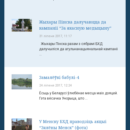
Жыхары Пінска далучаюцца да
кампаніі “За якасную медыцыну”
31 ліпеня 2017, 11:17
Жыхары Пінска разам з сябрамі БХД
далучыліся да агульнанацыянальнай кампаніі
...
Замалёўкі бабулі-4
24 ліпеня 2017, 12:24
Ёсьць у Беларусі ўлюбёнае месца маіх дзяцей.
Гэта вёсачка Унорыца, што ...
У Менску БХД праводзіць акцыі
“Зялёны Менск” (фота)