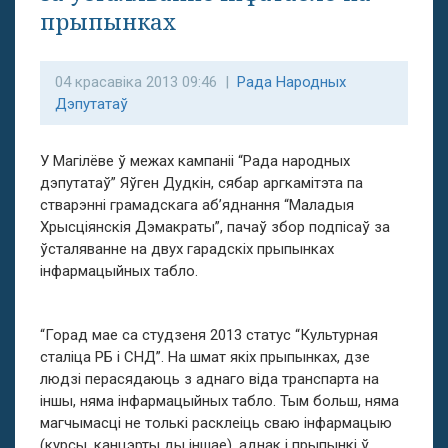
прыпынках
04 красавіка 2013 09:46 |
Рада Народных
Дэпутатаў
У Магілёве ў межах кампаніі “Рада народных
дэпутатаў” Яўген Дудкін, сябар аргкамітэта па
стварэнні грамадскага аб’яднання “Маладыя
Хрысціянскія Дэмакраты”, пачаў збор подпісаў за
ўсталяванне на двух гарадскіх прыпынках
інфармацыйных табло.
“Горад мае са студзеня 2013 статус “Культурная
сталіца РБ і СНД”. На шмат якіх прыпынках, дзе
людзі перасядаюць з аднаго віда транспарта на
іншы, няма інфармацыйных табло. Тым больш, няма
магчымасці не толькі расклеіць сваю інфармацыю
(курсы, канцэрты ды іншае), аднак і прыпынкі ў