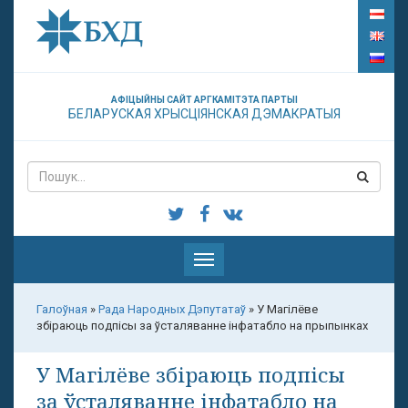
АФІЦЫЙНЫ САЙТ АРГКАМІТЭТА ПАРТЫІ
БЕЛАРУСКАЯ ХРЫСЦІЯНСКАЯ ДЭМАКРАТЫЯ
Паказаць
меню
Галоўная
»
Рада Народных Дэпутатаў
»
У Магілёве
збіраюць подпісы за ўсталяванне інфатабло на прыпынках
У Магілёве збіраюць подпісы
за ўсталяванне інфатабло на