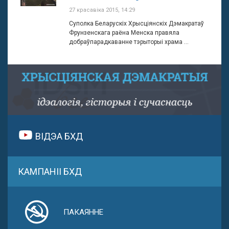
27 красавіка 2015, 14:29
Суполка Беларускіх Хрысціянскіх Дэмакратаў
Фрунзенскага раёна Менска правяла
добраўпарадкаванне тэрыторыі храма ...
ВІДЭА БХД
КАМПАНІІ БХД
ПАКАЯННЕ