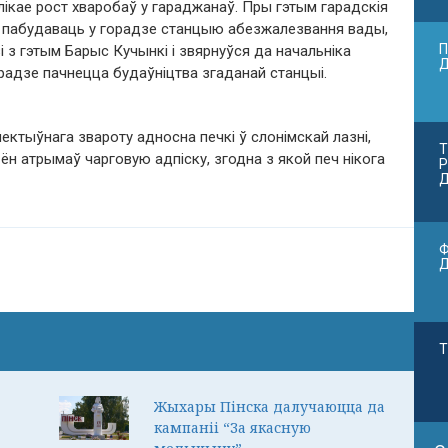
ікае рост хваробаў у гараджанаў. Пры гэтым гарадскія
лі пабудаваць у горадзе станцыю абезжалезвання вады,
П
зі з гэтым Барыс Кучынкі і звярнуўся да начальніка
орадзе пачнецца будаўніцтва згаданай станцыі.
ектыўнага звароту адносна печкі ў слонімскай лазні,
Т
ён атрымаў чарговую адпіску, згодна з якой печ нікога
Р
Д
Ф
Т
Жыхары Пінска далучаюцца да
кампаніі “За якасную