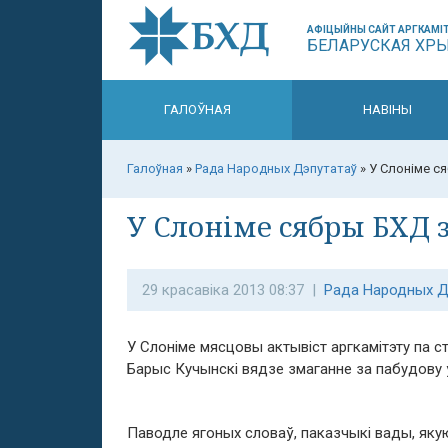
АФІЦЫЙНЫ САЙТ АРГКАМІТ
БЕЛАРУСКАЯ ХР
ГАЛОЎНАЯ
НАВІНЫ
Галоўная
»
Рада Народных Дэпутатаў
»
У Слоніме с
У Слоніме сябры БХД 
29 красавіка 2013 08:37 |
Рада Народных Д
У Слоніме мясцовы актывіст аргкамітэту па с
Барыс Кучынскі вядзе змаганне за пабудову 
Паводле ягоных словаў, паказчыкі вады, яку