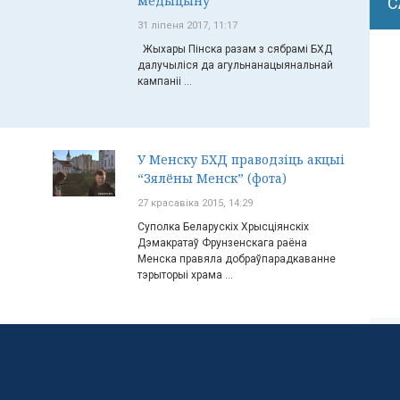
медыцыну”
С
31 ліпеня 2017, 11:17
Жыхары Пінска разам з сябрамі БХД
далучыліся да агульнанацыянальнай
кампаніі ...
У Менску БХД праводзіць акцыі
“Зялёны Менск” (фота)
27 красавіка 2015, 14:29
Суполка Беларускіх Хрысціянскіх
Дэмакратаў Фрунзенскага раёна
Менска правяла добраўпарадкаванне
тэрыторыі храма ...