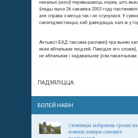
некалькі разоў перавышаюць норму, што выкл
ўлады яшчэ 26 сакавіка 2003 году пастанаві
але справа з месца так і не ссунулася. У сувя
санэпідэмстанцыі, каб даведацца, калі ж у г
Актывст БХД таксама распавёў пра вынікі кал
якая абпальвае людзей. Паводле яго словаў, 
не абпальвае і задавальняе ўсім паказчыкам.
ПАДЗЯЛІЦЦА:
БОЛЕЙ НАВІН
Слонімцы зьбіраюць сродкі на
помнік ахвяры савецкіх