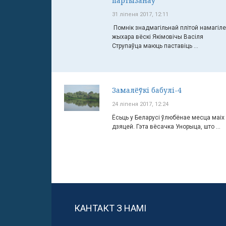
партызанаў
31 ліпеня 2017, 12:11
Помнік знадмагільнай плітой намагіле
жыхара вёскі Якімовічы Васіля
Струпаўца маюць паставіць ...
Замалёўкі бабулі-4
24 ліпеня 2017, 12:24
Ёсьць у Беларусі ўлюбёнае месца маіх
дзяцей. Гэта вёсачка Унорыца, што ...
КАНТАКТ З НАМІ