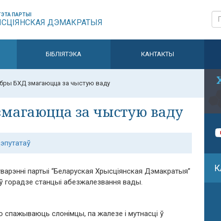
ЭТА ПАРТЫІ
ЫСЦІЯНСКАЯ ДЭМАКРАТЫЯ
БІБЛІЯТЭКА
КАНТАКТЫ
ябры БХД змагаюцца за чыстую ваду
змагаюцца за чыстую ваду
эпутатаў
К
тварэнні партыі “Беларуская Хрысціянская Дэмакратыя”
ў горадзе станцыі абезжалезвання вады.
ю спажываюць слонімцы, па жалезе і мутнасці ў