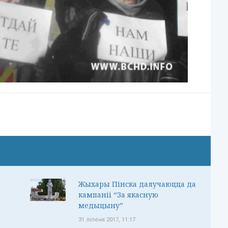
Жыхары Пінска далучаюцца да
кампаніі “За якасную
медыцыну”
31 ліпеня 2017, 11:17