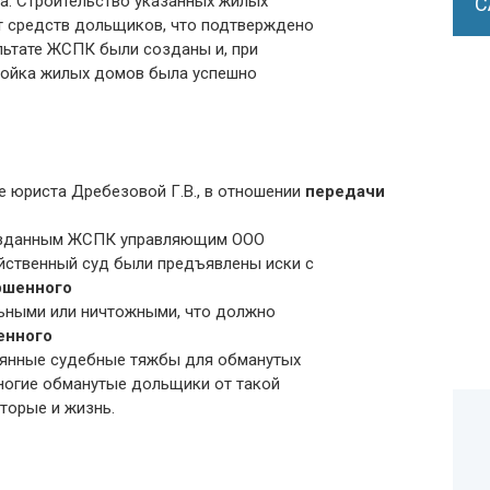
ва. Строительство указанных жилых
С
т средств дольщиков, что подтверждено
льтате ЖСПК были созданы и, при
тройка жилых домов была успешно
е юриста Дребезовой Г.В., в отношении
передачи
 созданным ЖСПК управляющим ООО
йственный суд были предъявлены иски с
ршенного
ьными или ничтожными, что должно
енного
янные судебные тяжбы для обманутых
огие обманутые дольщики от такой
торые и жизнь.