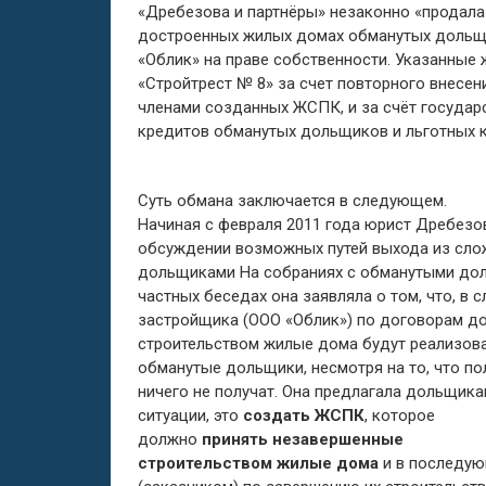
«Дребезова и партнёры» незаконно «продала
достроенных жилых домах обманутых дольщ
«Облик» на праве собственности. Указанны
«Стройтрест № 8» за счет повторного внесе
членами созданных ЖСПК, и за счёт государ
кредитов обманутых дольщиков и льготных 
Суть обмана заключается в следующем.
Начиная с февраля 2011 года юрист Дребезов
обсуждении возможных путей выхода из сло
дольщиками На собраниях с обманутыми доль
частных беседах она заявляла о том, что, в 
застройщика (ООО «Облик») по договорам до
строительством жилые дома будут реализова
обманутые дольщики, несмотря на то, что по
ничего не получат. Она предлагала дольщика
ситуации, это
создать ЖСПК
, которое
должно
принять незавершенные
строительством жилые дома
и в последую