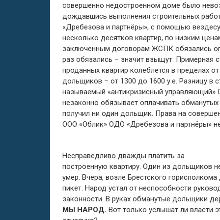
совершенно недостроенном доме было невоз
дождавшись выполнения строительных работ
«Дребезова и партнёры», с помощью вездесу
несколько десятков квартир, по низким цена
заключенным договорам ЖСПК обязались оп
раз обязались – значит взыщут. Примерная 
проданных квартир колеблется в пределах от 
дольщиков – от 1300 до 1600 у.е. Разницу в 
называемый «антикризисный управляющий» О
незаконно обязывает оплачивать обманутых
получил ни один дольщик. Права на соверш
ООО «Облик» ОДО «Дребезова и партнёры» не
Несправедливо дважды платить за
построенную квартиру. Один из дольщиков н
умер. Вчера, возле Брестского горисполко
пикет. Народ устал от неспособности руков
законности. В руках обманутые дольщики де
МЫ НАРОД.
Вот только услышат ли власти э