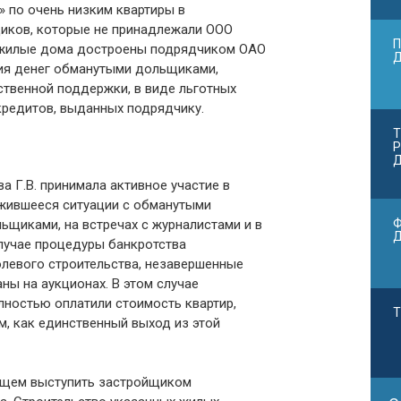
» по очень низким квартиры в
иков, которые не принадлежали ООО
П
е жилые дома достроены подрядчиком ОАО
ния денег обманутыми дольщиками,
ственной поддержки, в виде льготных
кредитов, выданных подрядчику.
Т
Р
Д
а Г.В. принимала активное участие в
жившееся ситуации с обманутыми
Ф
щиками, на встречах с журналистами и в
случае процедуры банкротства
левого строительства, незавершенные
ны на аукционах. В этом случае
лностью оплатили стоимость квартир,
Т
м, как единственный выход из этой
щем выступить застройщиком