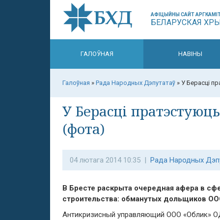
АФІЦЫЙНЫ САЙТ АРГКАМІТ
БЕЛАРУСКАЯ ХР
ГАЛОЎНАЯ
НАВІНЫ
Галоўная
»
Рада Народных Дэпутатаў
»
У Берасці п
У Берасці пратэстую
(фота)
04 лютага 2014 10:35 |
Рада Народных Дэп
В
Бресте раскрыта очередная афера в сф
строительства: обманутых дольщиков ОО
Антикризисный управляющий ООО «Облик» 