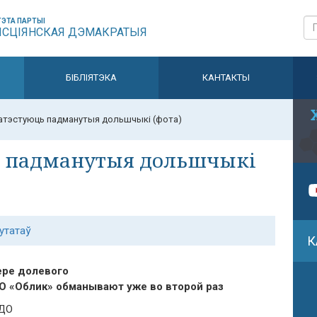
ЭТА ПАРТЫІ
ЫСЦІЯНСКАЯ ДЭМАКРАТЫЯ
БІБЛІЯТЭКА
КАНТАКТЫ
ратэстуюць падманутыя дольшчыкі (фота)
ць падманутыя дольшчыкі
утатаў
К
ере долевого
О «Облик» обманывают уже во второй раз
ОДО