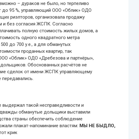
можно – дураков не было, но терпеливо
 до 95 %, управляющий ООО «Облик» ОДО
щих риэлторов, организовала продажу
м и без согласия ЖСПК. Согласно
лачивать полную стоимость жилых домов, а
стоимость одного квадратного метра
500 до 700 у.е., а для обманутых
стоимости проданных квартир, так
ОО «Облик» ОДО «Дребезова и партнёры»,
 дольщиков. Обоснованных расчётов не
ение сделок от имени ЖСПК управляющему
 передавались.
е выдержал такой несправедливости и
ма дважды обманутые дольщики выставили
одства страны обеспечить соблюдение
ржали плакат-напоминание властям:
МЫ НЕ БЫДЛО,
тот крик