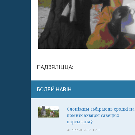
ПАДЗЯЛІЦЦА:
БОЛЕЙ НАВІН
Слонімцы зьбіраюць сродкі на
помнік ахвяры савецкіх
партызанаў
31 ліпеня 2017, 12:11