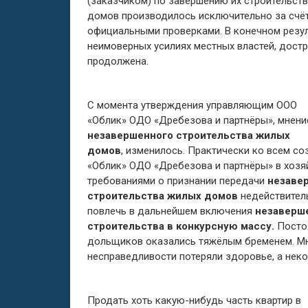
(заказчиком) по завершению их строительст
домов производилось исключительно за счё
официальными проверками. В конечном резу
неимоверных усилиях местных властей, дос
продолжена.
С момента утверждения управляющим ООО
«Облик» ОДО «Дребезова и партнёры», мнени
незавершенного строительства жилых
домов
, изменилось. Практически ко всем
«Облик» ОДО «Дребезова и партнёры» в хозя
требованиями о признании передачи
незаве
строительства жилых домов
недействител
повлечь в дальнейшем включения
незаверш
строительства в конкурсную массу.
Посто
дольщиков оказались тяжёлым бременем. Мн
несправедливости потеряли здоровье, а неко
Продать хоть какую-нибудь часть квартир в