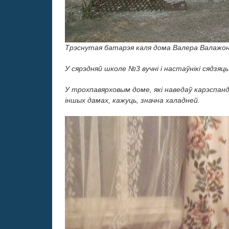
Трэснутая батарэя каля дома Валера Валажо
У сярэдняй школе №3 вучні і настаўнікі сядзяц
У трохпавярховым доме, які наведаў карэспанд
іншых дамах, кажуць, значна халадней.