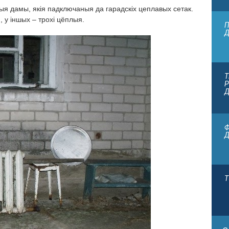
я дамы, якія падключаныя да гарадскіх цеплавых сетак.
 у іншых – трохі цёплыя.
П
Д
Т
Р
Д
Ф
Т