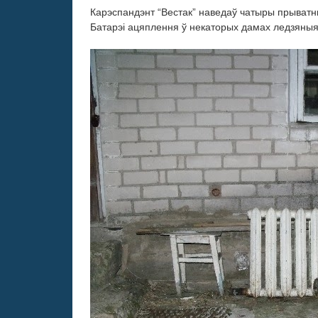
Карэспандэнт “Вестак” наведаў чатыры прыватны
Батарэі ацяплення ў некаторых дамах ледзяныя,