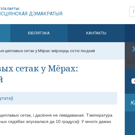
ЭТА ПАРТЫІ
ЫСЦІЯНСКАЯ ДЭМАКРАТЫЯ
БІБЛІЯТЭКА
КАНТАКТЫ
ыя цеплавых сетак у Мёрах: мёрзнуць сотні людзей
ых сетак у Мёрах:
й
утатаў
К
еплавых сетак, і дасёння не ліквідаваная. Тэмпература
ых сядзібах апускалася да 10 градусаў. У многіх дамах