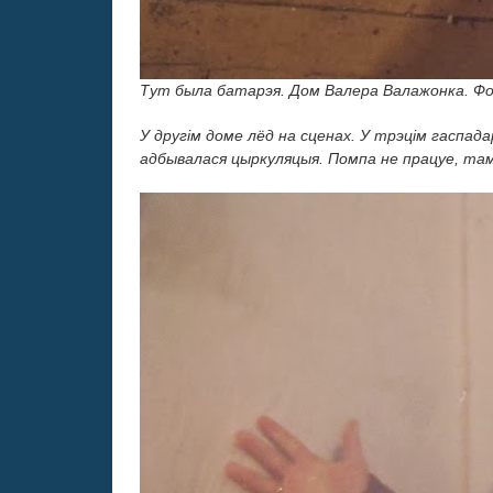
Тут была батарэя. Дом Валера Валажонка. Ф
У другім доме лёд на сценах. У трэцім гаспад
адбывалася цыркуляцыя. Помпа не працуе, таму