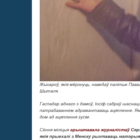
Жыхароў, якія мёрзнуць, наведаў палітык Пав
Шыталя.
Гаспадар аднаго з дамоў, Іосіф сабраў шаснац
патрабаваннем адрамантаваць ацяпленне. Ям
дом ад ацяплення зусім.
Сёння міліцыя
арыштавала журналістаў
Сярж
якія прыехалі з Менску рыхтаваць матэрыя