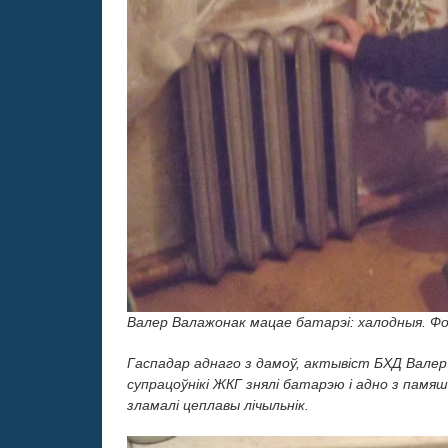
Валер Валажонак мацае батарэі: халодныя. 
Гаспадар аднаго з дамоў, актывіст БХД Вале
супрацоўнікі ЖКГ знялі батарэю і адно з памя
зламалі цеплавы лічыльнік.