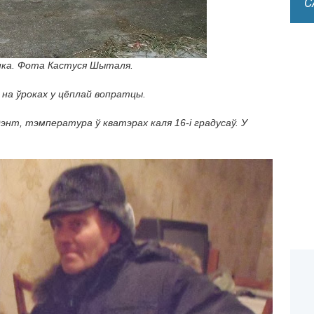
С
нка. Фота Кастуся Шыталя.
ь на ўроках у цёплай вопратцы.
энт, тэмпература ў кватэрах каля 16-і градусаў. У