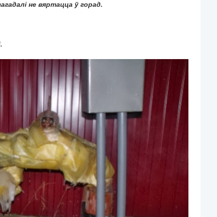
агадалі не вяртацца ў горад.
.