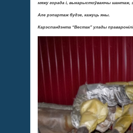
мяжу горада і, выкарыстоўваючы шантаж, з
Але рэпартаж будзе, кажуць яны.
Карэспандэнта “Вестак” улады праваронілі