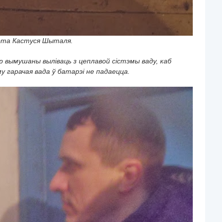
ота Кастуся Шыталя.
ар вымушаны выліваць з цеплавой сістэмы ваду, каб
 гарачая вада ў батарэі не падаецца.