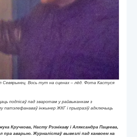
ал Севярынец. Вось тут на сценах – лёд. Фота Кастуся
цаць подпісаў пад зваротам у райвыканкам з
у патэлефанаваў інжынер ЖКГ і прыгразіў адключыць
ука Кручкова, Насту Рэзнікаву і Аляксандра Пацеева,
л пра аварыю. Журналістаў вывезлі пад канвоем на