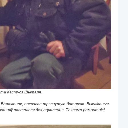
Фота Кастуся Шыталя.
р Валажонак, паказвае трэснутую батарэю. Выкліканыя
шканняў засталося без ацяплення. Таксама рамонтнікі