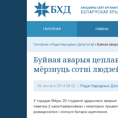
АФІЦЫЙНЫ САЙТ АРГКАМІТ
БЕЛАРУСКАЯ ХР
ГАЛОЎНАЯ
НАВІНЫ
Галоўная
»
Рада Народных Дэпутатаў
»
Буйная авар
Буйная аварыя цеплав
мёрзнуць сотні людзе
06 лютага 2014 08:52 |
Рада Народных Дэп
У горадзе Мёры 20 студзеня здарылася аварыя ц
паветра ў шматпавярховіках і некаторых прыватн
размарозіліся і лопнулі батарэі ацяплення.