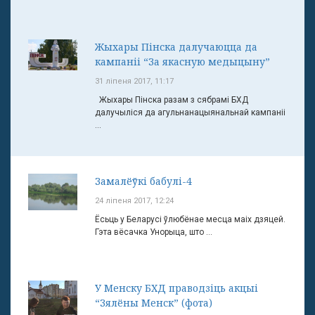
Жыхары Пінска далучаюцца да
кампаніі “За якасную медыцыну”
31 ліпеня 2017, 11:17
Жыхары Пінска разам з сябрамі БХД
далучыліся да агульнанацыянальнай кампаніі
...
Замалёўкі бабулі-4
24 ліпеня 2017, 12:24
Ёсьць у Беларусі ўлюбёнае месца маіх дзяцей.
Гэта вёсачка Унорыца, што ...
У Менску БХД праводзіць акцыі
“Зялёны Менск” (фота)