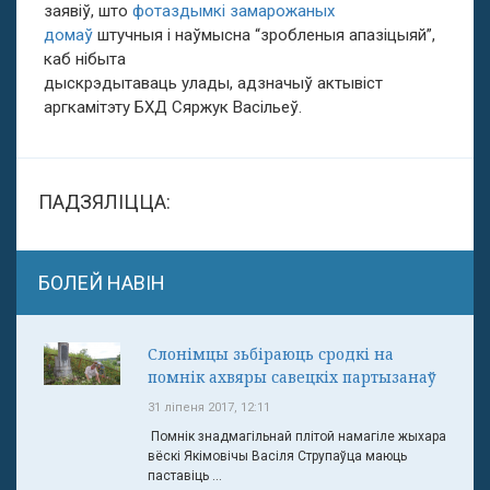
заявіў, што
фотаздымкі замарожаных
домаў
штучныя і наўмысна “зробленыя апазіцыяй”,
каб нібыта
дыскрэдытаваць улады, адзначыў актывіст
аргкамітэту БХД Сяржук Васільеў.
ПАДЗЯЛІЦЦА:
БОЛЕЙ НАВІН
Слонімцы зьбіраюць сродкі на
помнік ахвяры савецкіх партызанаў
31 ліпеня 2017, 12:11
Помнік знадмагільнай плітой намагіле жыхара
вёскі Якімовічы Васіля Струпаўца маюць
паставіць ...