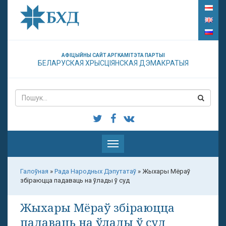
АФІЦЫЙНЫ САЙТ АРГКАМІТЭТА ПАРТЫІ
БЕЛАРУСКАЯ ХРЫСЦІЯНСКАЯ ДЭМАКРАТЫЯ
Паказаць
меню
Галоўная
»
Рада Народных Дэпутатаў
»
Жыхары Мёраў
збіраюцца падаваць на ўлады ў суд
Жыхары Мёраў збіраюцца
падаваць на ўлады ў суд