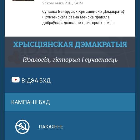
27 красавіка 2015, 14:29
Суполка Беларускіх Хрысціянскіх Дэмакратаў
Фрунзенскага раёна Менска правяла
добраўпарадкаванне тэрыторыі храма ...
ВІДЭА БХД
КАМПАНІІ БХД
ПАКАЯННЕ