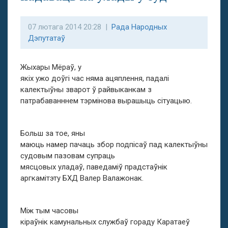
07 лютага 2014 20:28 |
Рада Народных
Дэпутатаў
Жыхары Мёраў, у
якіх ужо доўгі час няма ацяплення, падалі
калектыўны зварот ў райвыканкам з
патрабаванннем тэрмінова вырашыць сітуацыю.
Больш за тое, яны
маюць намер пачаць збор подпісаў пад калектыўны
судовым пазовам супраць
мясцовых уладаў, паведаміў прадстаўнік
аргкамітэту БХД Валер Валажонак.
Між тым часовы
кіраўнік камунальных службаў гораду Каратаеў