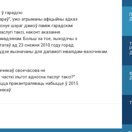
 ў гарадскі
П
бараў”, ужо атрыманы афіцыйны адказ
існуе шэраг дамоў паміж гарадскімі
аслугі таксі, наконт аказання
мадзянам. Больш за тое, зыходзчы з
Т
татаў ад 23 снежня 2010 году горад
Р
 будзе вызначаны для дапамогі інвалідам-вазочнікам.
Д
сачнікаў своечасова не
Ф
часткі ільгот адносна паслуг таксі?”
аецца пракантраляваць набыцце ў 2015
нікаў.
Т