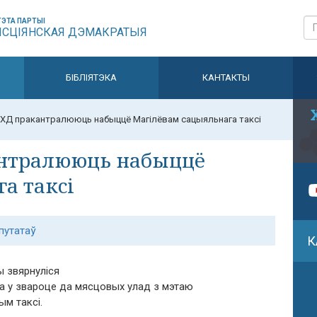
ЭТА ПАРТЫІ
ЫСЦІЯНСКАЯ ДЭМАКРАТЫЯ
БІБЛІЯТЭКА
КАНТАКТЫ
ХД пракантралююць набыццё Магілёвам сацыяльнага таксі
антралююць набыццё
а таксі
путатаў
К
ы звярнуліся
а у звароце да мясцовых улад з мэтаю
ым таксі.