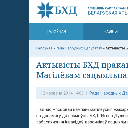
АФІЦЫЙНЫ САЙТ АРГКАМІТ
БЕЛАРУСКАЯ ХР
ГАЛОЎНАЯ
НАВІНЫ
Галоўная
»
Рада Народных Дэпутатаў
»
Актывісты Б
Актывісты БХД прак
Магілёвам сацыяльнаг
12 чэрвеня 2014 14:06 |
Рада Народных Дэ
Падчас мясцовай кампаніі магілёўскія жыхар
па дапамогу да прамоўцы БХД Яўгена Дудкін
забеспячэння інвалідаў-вазочнікаў сацыяльн