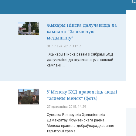
С
Жыхары Пінска далучаюцца да
кампаніі “За якасную
медыцыну”
31 ліпеня 2017, 11:17
Жыхары Пінска разам з сябрамі БХД
далучыліся да агульнанацыянальнай
кампаніі ...
У Менску БХД праводзіць акцыі
“Зялёны Менск” (фота)
27 красавіка 2015, 14:29
Суполка Беларускіх Хрысціянскіх
Дэмакратаў Фрунзенскага раёна
Менска правяла добраўпарадкаванне
тэрыторыі храма ...