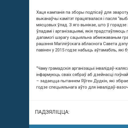
Хаця кампанія па зборы подпісаў для звароту
выканаўчы камітэт працягвалася і пасля “вы
мясцовых ўлад. З яго вынікае, што ў горадзе 
ўладамі і арганізацыямі, якія прадстаўляюць п
дапамогі шэрагу сацыяльна абмежаваным гра
рашэння Магілёўскага абласнога Савета дэпу
павінен у 2015 годзе набыць аўтамабіль, які
“Чаму грамадскія арганізацыі інвалідаў-каля
інфармуюць сваіх сябраў аб дзейнасці пэўнай 
– задаецца пытаннем Яўген Дудкін, які збір
годзе спецыяльнага аўто для інвалідаў-вазоч
ПАДЗЯЛІЦЦА: