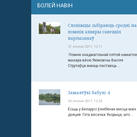
БОЛЕЙ НАВІН
Слонімцы зьбіраюць сродкі на
помнік ахвяры савецкіх
партызанаў
31 ліпеня 2017, 12:11
Помнік знадмагільнай плітой намагіле
жыхара вёскі Якімовічы Васіля
Струпаўца маюць паставіць ...
Замалёўкі бабулі-4
24 ліпеня 2017, 12:24
Ёсьць у Беларусі ўлюбёнае месца маіх
дзяцей. Гэта вёсачка Унорыца, што ...