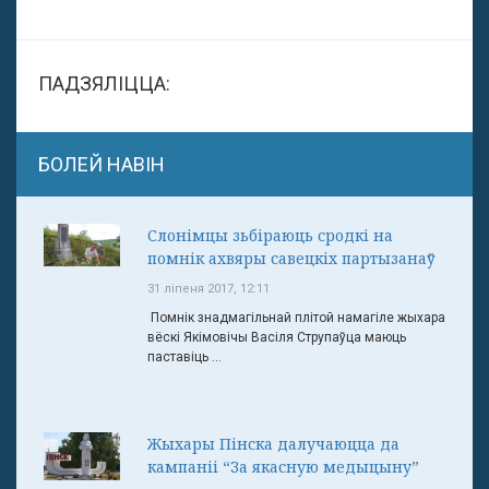
ПАДЗЯЛІЦЦА:
БОЛЕЙ НАВІН
Слонімцы зьбіраюць сродкі на
помнік ахвяры савецкіх партызанаў
31 ліпеня 2017, 12:11
Помнік знадмагільнай плітой намагіле жыхара
вёскі Якімовічы Васіля Струпаўца маюць
паставіць ...
Жыхары Пінска далучаюцца да
кампаніі “За якасную медыцыну”