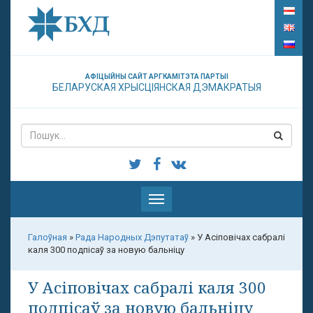
АФІЦЫЙНЫ САЙТ АРГКАМІТЭТА ПАРТЫІ
БЕЛАРУСКАЯ ХРЫСЦІЯНСКАЯ ДЭМАКРАТЫЯ
Паказаць
меню
Галоўная
»
Рада Народных Дэпутатаў
»
У Асіповічах сабралі
каля 300 подпісаў за новую бальніцу
У Асіповічах сабралі каля 300
подпісаў за новую бальніцу