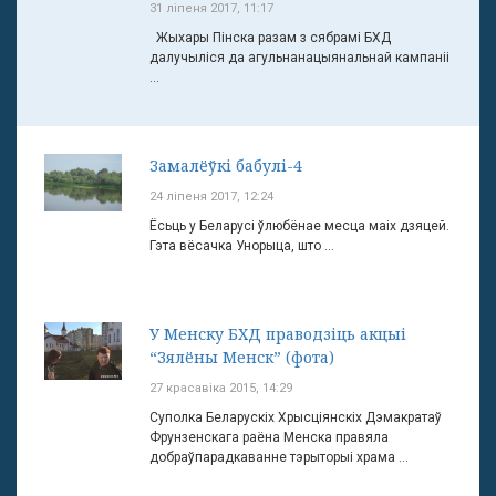
31 ліпеня 2017, 11:17
Жыхары Пінска разам з сябрамі БХД
далучыліся да агульнанацыянальнай кампаніі
...
Замалёўкі бабулі-4
24 ліпеня 2017, 12:24
Ёсьць у Беларусі ўлюбёнае месца маіх дзяцей.
Гэта вёсачка Унорыца, што ...
У Менску БХД праводзіць акцыі
“Зялёны Менск” (фота)
27 красавіка 2015, 14:29
Суполка Беларускіх Хрысціянскіх Дэмакратаў
Фрунзенскага раёна Менска правяла
добраўпарадкаванне тэрыторыі храма ...