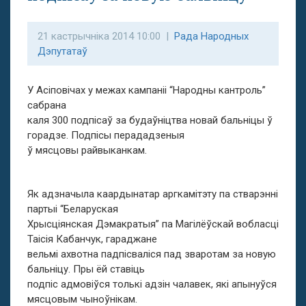
21 кастрычніка 2014 10:00 |
Рада Народных
Дэпутатаў
У Асіповічах у межах кампаніі “Народны кантроль”
сабрана
каля 300 подпісаў за будаўніцтва новай бальніцы ў
горадзе. Подпісы перададзеныя
ў мясцовы райвыканкам.
Як адзначыла каардынатар аргкамітэту па стварэнні
партыі “Беларуская
Хрысціянская Дэмакратыя” па Магілёўскай вобласці
Таісія Кабанчук, гараджане
вельмі ахвотна падпісваліся пад зваротам за новую
бальніцу. Пры ёй ставіць
подпіс адмовіўся толькі адзін чалавек, які апынуўся
мясцовым чыноўнікам.