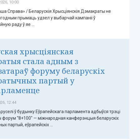
026, 10:00
ша Справа» / Беларускія Хрысціянскія Дэмакраты не
згодным прымаць удзел у выбарчай кампаніі ў
ую раду ў яе ...
ская хрысціянская
атыя стала адным з
затараў форуму беларускіх
ратычных партый у
арламенце
26, 12:44
 Бруселі ў будынку Еўрапейскага парламента адбыўся трэці
 форум “8+100" — міжнародная канферэнцыя беларускіх
х партый, еўрапейскіх ...