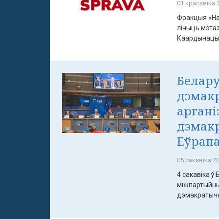
01 красавіка 2
Фракцыя «На
лічыць мэта
Каардынацыйн
Белару
дэмакр
аргані
дэмак
Еўрап
05 сакавіка 20
4 сакавіка ў
міжпартыйны
дэмакратычны