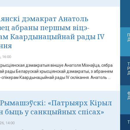
янскі дэмакрат Анатоль
ец абраны першым віцэ-
рам Каардынацыйнай рады IV
П
ння
, 16:00
Т
хрысціянская дэмакратыя віншуе Анатоля Міхнаўца, сябра
Р
й рады Беларускай хрысціянскай дэмакратыі, з абраннем
Д
спікерам Каардынацыйнай рады IV склікання. Анатоль ...
Ф
 Рымашэўскі: «Патрыярх Кірыл
н быць у санкцыйных спісах»
Т
26, 14:00