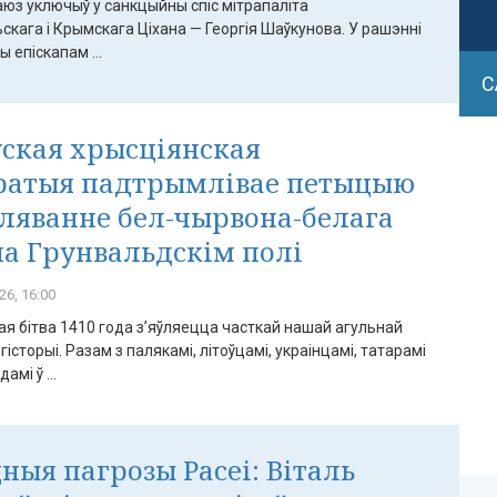
аюз уключыў у санкцыйны спіс мітрапаліта
кага і Крымскага Ціхана — Георгія Шаўкунова. У рашэнні
 епіскапам ...
С
ская хрысціянская
ратыя падтрымлівае петыцыю
аляванне бел-чырвона-белага
на Грунвальдскім полі
26, 16:00
я бітва 1410 года з’яўляецца часткай нашай агульнай
гісторыі. Разам з палякамі, літоўцамі, украінцамі, татарамі
амі ў ...
ныя пагрозы Расеі: Віталь