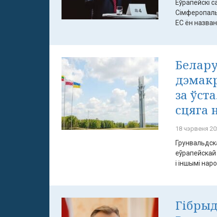
Еўрапейскі с
Сімферопальс
ЕС ён названы
Белару
дэмак
за ўст
сцяга 
18 чэрвеня 20
Грунвальдска
еўрапейскай 
і іншымі народ
Гібрыд