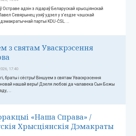
 ў Остраве адзін з лідараў Беларускай хрысціянскай
Павел Севярынец узяў удзел у з’ездзе чэшскай
дэмакратычнай партыі KDU-ČSL. ...
м з святам Уваскрэсення
ова
026, 17:40
гі, браты і сёстры! Віншуем з святам Уваскрэсення
сновай нашай веры! Дзеля любові да чалавека Сын Божы
у, ...
фракцыі «Наша Справа» /
скія Хрысціянскія Дэмакраты