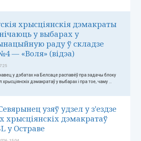
скія хрысціянскія дэмакраты
нічаюць у выбарах у
ынацыйную раду ў складзе
№4 — «Воля» (відэа)
7:25
навец у дэбатах на Белсаце распавёў пра задачы блоку
 хрысціянскіх дэмакратаў у выбарах і пра тое, чаму ...
Севярынец узяў удзел у з’ездзе
х хрысціянскіх дэмакратаў
L у Остраве
026, 15:04