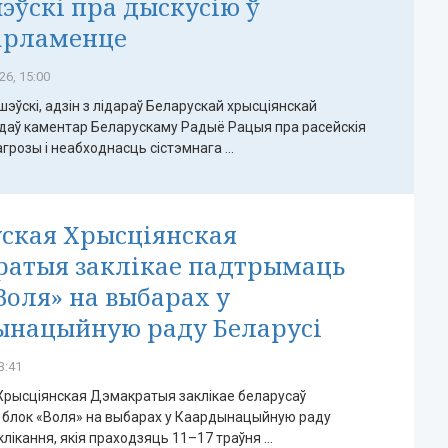
ўскі пра дыскусію ў
арламенце
26, 15:00
эўскі, адзін з лідараў Беларускай хрысціянскай
 даў каментар Беларускаму Радыё Рацыя пра расейскія
грозы і неабходнасць сістэмнага ...
ская Хрысціянская
ратыя заклікае падтрымаць
Воля» на выбарах у
ынацыйную раду Беларусі
3:41
Хрысціянская Дэмакратыя заклікае беларусаў
блок «Воля» на выбарах у Каардынацыйную раду
клікання, якія праходзяць 11–17 траўня ...