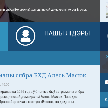
аны сябра Беларускай хрысціянскай дэмакратыі Алесь Масюк.
С
Я
НАШЫ ЛІДЭРЫ
аны сябра БХД Алесь Масюк
, 16:00
красавіка 2026 года ў Слоніме быў затрыманы сябра
хрысціянскай дэмакратыі Алесь Масюк. Паводле
К
раваабарончага цэнтра «Вясна», на дадзены ...