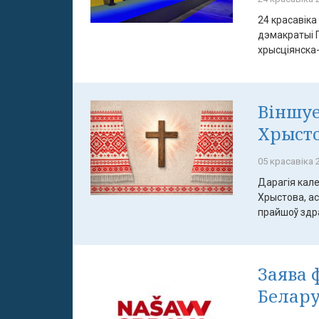
24 красавіка
дэмакратыі 
хрысціянска-
Віншуе
Хрыст
05 красавіка 2
Дарагія кале
Хрыстова, а
прайшоў здрад
Заява 
Белару