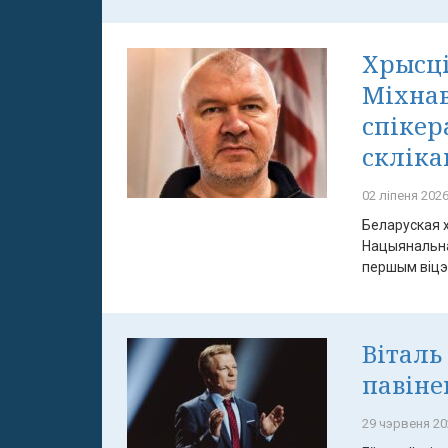
Хрысці
Міхнав
спіке
скліка
02 ліпеня 2026
Беларуская 
Нацыянальна
першым віцэ-
Віталь
павіне
29 чэрвеня 20