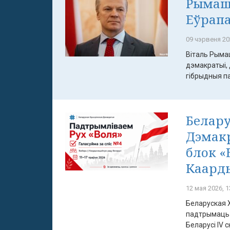
Рымашэ
Еўрап
09 чэрвеня 20
Віталь Рымаш
дэмакратыі,
гібрыдныя па
Белару
Дэмак
блок «
Каард
12 мая 2026, 1
Беларуская 
падтрымаць 
Беларусі IV с