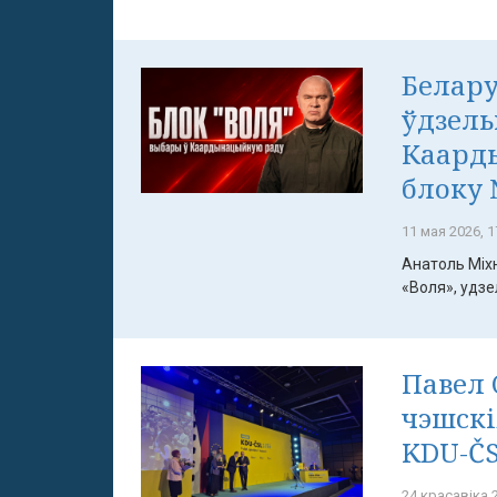
Белару
ўдзель
Каард
блоку 
11 мая 2026, 1
Анатоль Міх
«Воля», удзел
Павел 
чэшскі
KDU-ČS
24 красавіка 2