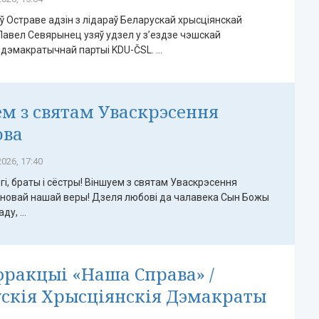
 ў Остраве адзін з лідараў Беларускай хрысціянскай
Павел Севярынец узяў удзел у з’ездзе чэшскай
дэмакратычнай партыі KDU-ČSL. ...
м з святам Уваскрэсення
ова
026, 17:40
гі, браты і сёстры! Віншуем з святам Уваскрэсення
сновай нашай веры! Дзеля любові да чалавека Сын Божы
у, ...
фракцыі «Наша Справа» /
скія Хрысціянскія Дэмакраты