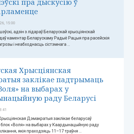
ўскі пра дыскусію ў
арламенце
26, 15:00
эўскі, адзін з лідараў Беларускай хрысціянскай
 даў каментар Беларускаму Радыё Рацыя пра расейскія
грозы і неабходнасць сістэмнага ...
ская Хрысціянская
ратыя заклікае падтрымаць
Воля» на выбарах у
ынацыйную раду Беларусі
3:41
Хрысціянская Дэмакратыя заклікае беларусаў
блок «Воля» на выбарах у Каардынацыйную раду
клікання, якія праходзяць 11–17 траўня ...