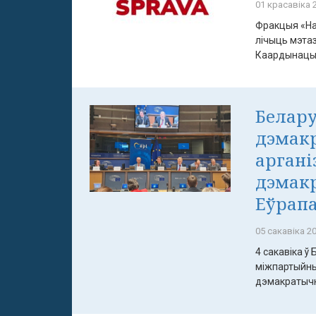
01 красавіка 2
Фракцыя «На
лічыць мэта
Каардынацыйн
Белару
дэмакр
аргані
дэмак
Еўрап
05 сакавіка 20
4 сакавіка ў
міжпартыйны
дэмакратычны