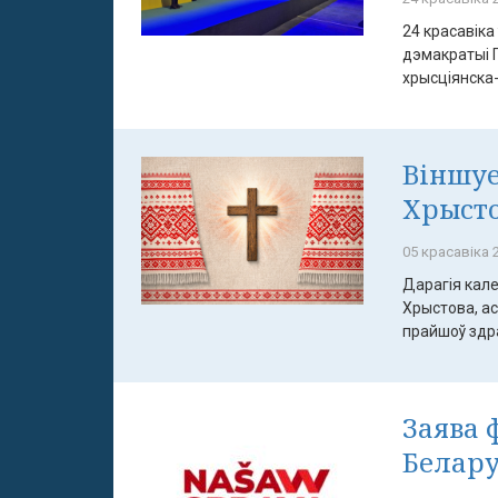
24 красавіка
дэмакратыі 
хрысціянска-
Віншуе
Хрыст
05 красавіка 2
Дарагія кале
Хрыстова, а
прайшоў здрад
Заява 
Белару