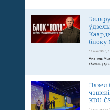
Белару
ўдзель
Каард
блоку 
11 мая 2026, 1
Анатоль Міх
«Воля», удзел
Павел 
чэшскі
KDU-ČS
24 красавіка 2