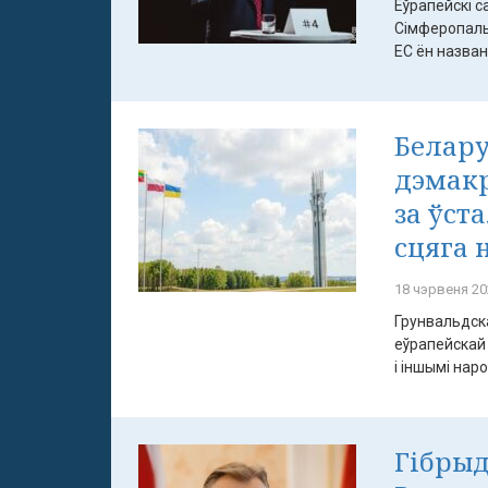
Еўрапейскі с
Сімферопальс
ЕС ён названы
Белару
дэмак
за ўст
сцяга 
18 чэрвеня 20
Грунвальдска
еўрапейскай 
і іншымі народ
Гібрыд