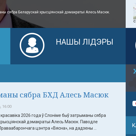
аны сябра Беларускай хрысціянскай дэмакратыі Алесь Масюк.
С
Я
НАШЫ ЛІДЭРЫ
аны сябра БХД Алесь Масюк
, 16:00
красавіка 2026 года ў Слоніме быў затрыманы сябра
хрысціянскай дэмакратыі Алесь Масюк. Паводле
К
раваабарончага цэнтра «Вясна», на дадзены ...