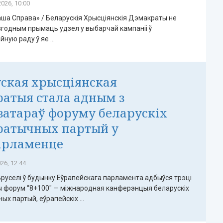
026, 10:00
ша Справа» / Беларускія Хрысціянскія Дэмакраты не
згодным прымаць удзел у выбарчай кампаніі ў
ую раду ў яе ...
ская хрысціянская
атыя стала адным з
затараў форуму беларускіх
ратычных партый у
арламенце
26, 12:44
 Бруселі ў будынку Еўрапейскага парламента адбыўся трэці
 форум “8+100" — міжнародная канферэнцыя беларускіх
х партый, еўрапейскіх ...