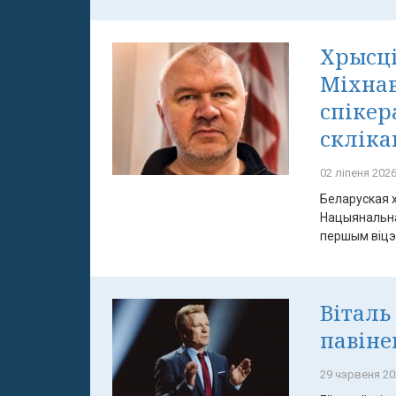
Хрысці
Міхнав
спіке
скліка
02 ліпеня 2026
Беларуская 
Нацыянальна
першым віцэ-
Віталь
павіне
29 чэрвеня 20