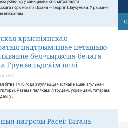
аюз уключыў у санкцыйны спіс мітрапаліта
кага і Крымскага Ціхана — Георгія Шаўкунова. У рашэнні
 епіскапам ...
С
ская хрысціянская
ратыя падтрымлівае петыцыю
аляванне бел-чырвона-белага
на Грунвальдскім полі
26, 16:00
я бітва 1410 года з’яўляецца часткай нашай агульнай
гісторыі. Разам з палякамі, літоўцамі, украінцамі, татарамі
амі ў ...
ныя пагрозы Расеі: Віталь