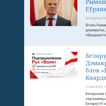
Рымашэ
Еўрап
09 чэрвеня 20
Віталь Рымаш
дэмакратыі,
гібрыдныя па
Белару
Дэмак
блок «
Каард
12 мая 2026, 1
Беларуская 
падтрымаць 
Беларусі IV с