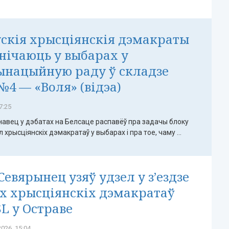
скія хрысціянскія дэмакраты
нічаюць у выбарах у
ынацыйную раду ў складзе
№4 — «Воля» (відэа)
7:25
навец у дэбатах на Белсаце распавёў пра задачы блоку
 хрысціянскіх дэмакратаў у выбарах і пра тое, чаму ...
Севярынец узяў удзел у з’ездзе
х хрысціянскіх дэмакратаў
L у Остраве
026, 15:04