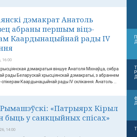
янскі дэмакрат Анатоль
ец абраны першым віцэ-
рам Каардынацыйнай рады IV
П
ння
, 16:00
Т
хрысціянская дэмакратыя віншуе Анатоля Міхнаўца, сябра
Р
й рады Беларускай хрысціянскай дэмакратыі, з абраннем
Д
спікерам Каардынацыйнай рады IV склікання. Анатоль ...
Ф
 Рымашэўскі: «Патрыярх Кірыл
н быць у санкцыйных спісах»
Т
26, 14:00