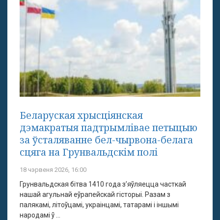
Беларуская хрысціянская
дэмакратыя падтрымлівае петыцыю
за ўсталяванне бел-чырвона-белага
сцяга на Грунвальдскім полі
18 чэрвеня 2026, 16:00
Грунвальдская бітва 1410 года з’яўляецца часткай
нашай агульнай еўрапейскай гісторыі. Разам з
палякамі, літоўцамі, украінцамі, татарамі і іншымі
народамі ў ...