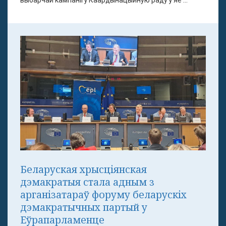
выбарчай кампаніі ў Каардынацыйную раду ў яе ...
Беларуская хрысціянская
дэмакратыя стала адным з
арганізатараў форуму беларускіх
дэмакратычных партый у
Еўрапарламенце