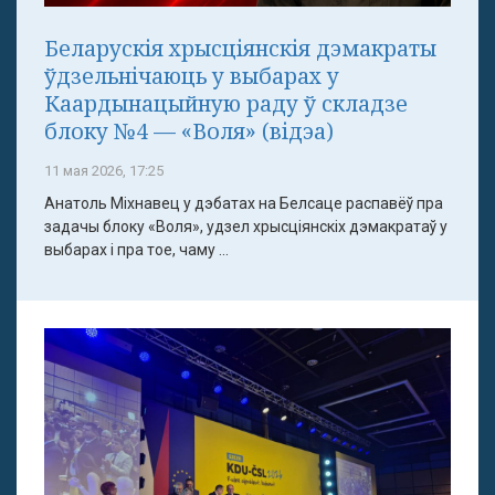
Беларускія хрысціянскія дэмакраты
ўдзельнічаюць у выбарах у
Каардынацыйную раду ў складзе
блоку №4 — «Воля» (відэа)
11 мая 2026, 17:25
Анатоль Міхнавец у дэбатах на Белсаце распавёў пра
задачы блоку «Воля», удзел хрысціянскіх дэмакратаў у
выбарах і пра тое, чаму ...