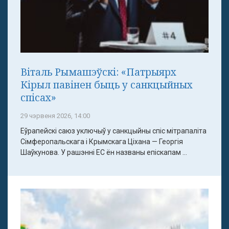
Віталь Рымашэўскі: «Патрыярх
Кірыл павінен быць у санкцыйных
спісах»
29 чэрвеня 2026, 14:00
Еўрапейскі саюз уключыў у санкцыйны спіс мітрапаліта
Сімферопальскага і Крымскага Ціхана — Георгія
Шаўкунова. У рашэнні ЕС ён названы епіскапам ...