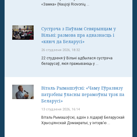
«Замка» (Naujoji Riovonių ...
Сустрэча з Паўлам Севярынцам у
Вільні: размова пра адказнасць і
«ключ да Беларусі»
26 студзеня 2026, 18:32
22 студзеня ў Вільні адбылася сустрэча
беларусаў, якія пражываюць у ...
Віталь Рымашэўскі: «Чаму Еўразвязу
патрэбны ўласны перамоўны трэк па
Беларусі»
13 студзеня 2026, 16:14
Віталь Рымашэўскі, адзін з лідараў Беларускай
Хрысціянскай Дэмакратыі, у інтэрв’ю ...