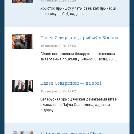
25 снежня 2025, 15:26
Хрыстос прыйшоў у гэты свет, каб прынесці
чалавеку любоў, надзею ...
Павел Севярынец прыбыў у Вільню
18 снежня 2025, 18:03
Сёння вызваленыя беларускія палітычныя
зняволеныя прыбылі ў Вільню. З Польшчы ...
Павел Севярынец — на волі
13 снежня 2025, 17:02
Беларуская хрысціянская дэмакратыя вітае
вызваленне Паўла Севярынца, аднаго з
лідараў ...
🚨 Інстаграм-старонку Віталя