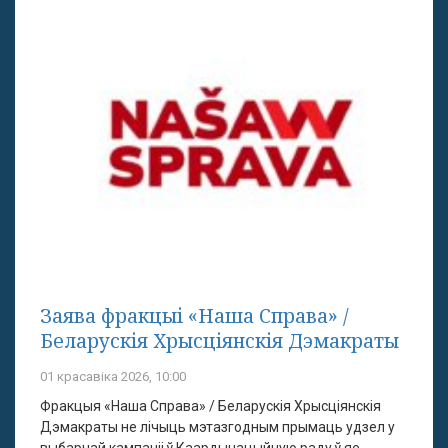
Заява фракцыі «Наша Справа» /
Беларускія Хрысціянскія Дэмакраты
01 красавіка 2026, 10:00
Фракцыя «Наша Справа» / Беларускія Хрысціянскія
Дэмакраты не лічыць мэтазгодным прымаць удзел у