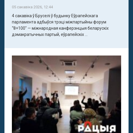
05 сакавіка 2026, 12:44
4 сакавіка ў Бруселі ў будынку Еўрапейскага
парламента адбыўся трэці міжпартыйны форум
“8+100" — міжнародная канферэнцыя беларускіх
дэмакратычных партый, еўрапейскіх ...