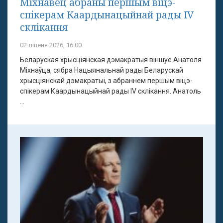
Міхнавец абраны першым віцэ-
спікерам Каардынацыйнай рады IV
склікання
02 ліпеня 2026, 16:00
Беларуская хрысціянская дэмакратыя віншуе Анатоля
Міхнаўца, сябра Нацыянальнай рады Беларускай
хрысціянскай дэмакратыі, з абраннем першым віцэ-
спікерам Каардынацыйнай рады IV склікання. Анатоль
...