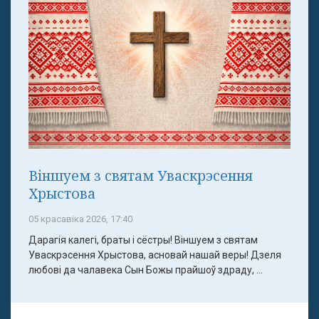
Віншуем з святам Уваскрэсення
Хрыстова
05 красавіка 2026, 17:40
Дарагія калегі, браты і сёстры! Віншуем з святам
Уваскрэсення Хрыстова, асновай нашай веры! Дзеля
любові да чалавека Сын Божы прайшоў здраду, ...