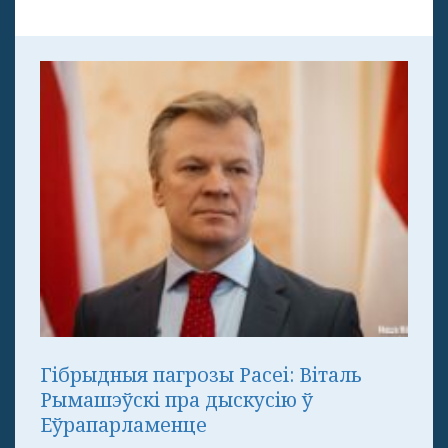
Гібрыдныя пагрозы Расеі: Віталь
Рымашэўскі пра дыскусію ў
Еўрапарламенце