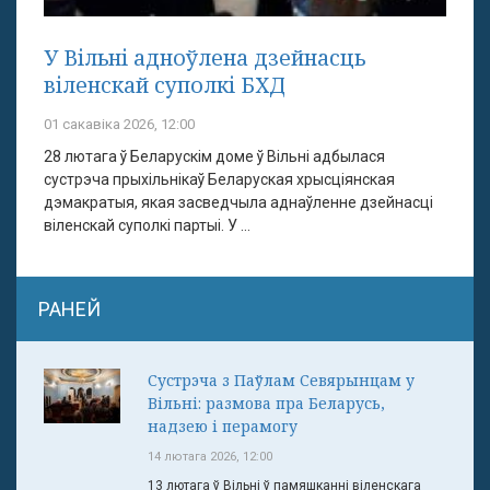
У Вільні адноўлена дзейнасць
віленскай суполкі БХД
01 сакавіка 2026, 12:00
28 лютага ў Беларускім доме ў Вільні адбылася
сустрэча прыхільнікаў Беларуская хрысціянская
дэмакратыя, якая засведчыла аднаўленне дзейнасці
віленскай суполкі партыі. У ...
РАНЕЙ
Сустрэча з Паўлам Севярынцам у
Вільні: размова пра Беларусь,
надзею і перамогу
14 лютага 2026, 12:00
13 лютага ў Вільні ў памяшканні віленскага