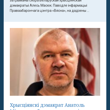
затрыманы сябра Беларускай хрысціянскай
дэмакратыі Алесь Масюк. Паводле інфармацыі
Праваабарончага цэнтра «Вясна», на дадзены ...
Хрысціянскі дэмакрат Анатоль