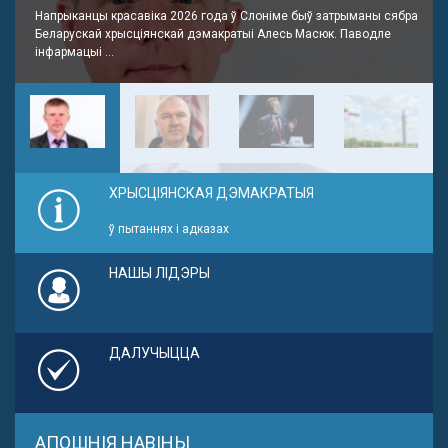
Напрыканцы красавіка 2026 года ў Слоніме быў затрыманы сябра
Беларускай хрысціянскай дэмакратыі Алесь Масюк. Паводле
інфармацыі ...
ХРЫСЦІЯНСКАЯ ДЭМАКРАТЫЯ
ў пытаннях і адказах
НАШЫ ЛІДЭРЫ
ДАЛУЧЫЦЦА
АПОШНІЯ НАВІНЫ