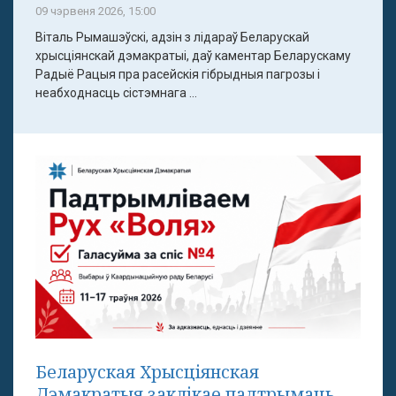
09 чэрвеня 2026, 15:00
Віталь Рымашэўскі, адзін з лідараў Беларускай
хрысціянскай дэмакратыі, даў каментар Беларускаму
Радыё Рацыя пра расейскія гібрыдныя пагрозы і
неабходнасць сістэмнага ...
Беларуская Хрысціянская
Дэмакратыя заклікае падтрымаць