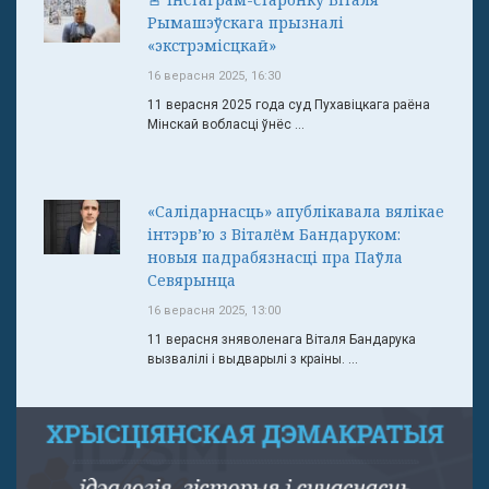
Рымашэўскага прызналі
«экстрэмісцкай»
16 верасня 2025, 16:30
11 верасня 2025 года суд Пухавіцкага раёна
Мінскай вобласці ўнёс ...
«Салідарнасць» апублікавала вялікае
інтэрв’ю з Віталём Бандаруком:
новыя падрабязнасці пра Паўла
Севярынца
16 верасня 2025, 13:00
11 верасня зняволенага Віталя Бандарука
вызвалілі і выдварылі з краіны. ...