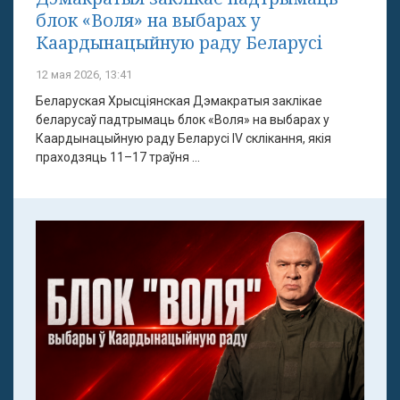
блок «Воля» на выбарах у
Каардынацыйную раду Беларусі
12 мая 2026, 13:41
Беларуская Хрысціянская Дэмакратыя заклікае
беларусаў падтрымаць блок «Воля» на выбарах у
Каардынацыйную раду Беларусі IV склікання, якія
праходзяць 11–17 траўня ...