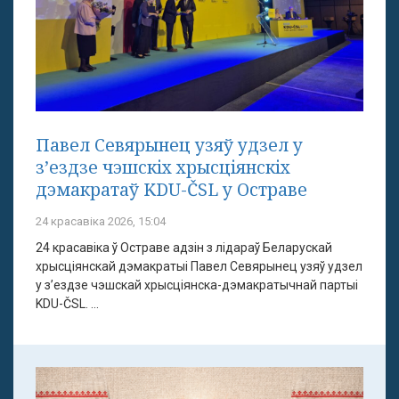
Павел Севярынец узяў удзел у
з’ездзе чэшскіх хрысціянскіх
дэмакратаў KDU-ČSL у Остраве
24 красавіка 2026, 15:04
24 красавіка ў Остраве адзін з лідараў Беларускай
хрысціянскай дэмакратыі Павел Севярынец узяў удзел
у з’ездзе чэшскай хрысціянска-дэмакратычнай партыі
KDU-ČSL. ...