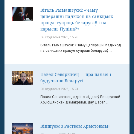
Віталь Рымашэўскі: «Чаму
цяперашні падыход па санкцыях
працуе супраць беларусаў і на
карысць Пуціна?»
06 студзеня 2026, 15:26
Віталь Рымашэўскі: «Чаму цяперашні падыход
па санкцыях працуе супраць беларусаў ...
Павел Севярынец — пра падзеі і
будучыню Беларусі
06 студзеня 2026, 15:24
Павел Севярынец, адзін з лідараў Беларускай
Хрысціянскай Дэмакратыі, даў шэраг ...
Віншуем з Раством Хрыстовым!