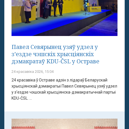
Павел Севярынец узяў удзел у
з’ездзе чэшскіх хрысціянскіх
дэмакратаў KDU-ČSL у Остраве
24 красавіка 2026, 15:04
24 красавіка ў Остраве адзін з лідараў Беларускай
хрысціянскай дэмакратыі Павел Севярынец узяў удзел
у з’ездзе чэшскай хрысціянска-дэмакратычнай партыі
KDU-ČSL. ...