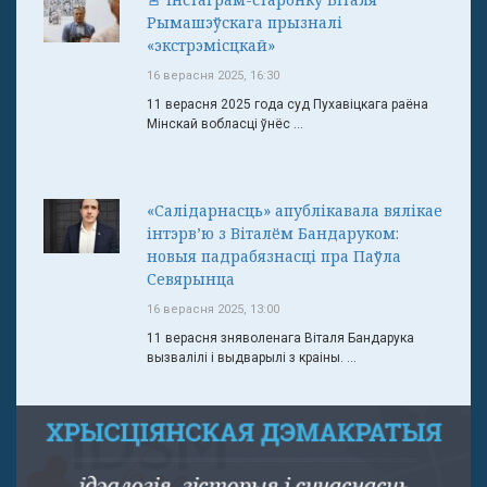
Рымашэўскага прызналі
«экстрэмісцкай»
16 верасня 2025, 16:30
11 верасня 2025 года суд Пухавіцкага раёна
Мінскай вобласці ўнёс ...
«Салідарнасць» апублікавала вялікае
інтэрв’ю з Віталём Бандаруком:
новыя падрабязнасці пра Паўла
Севярынца
16 верасня 2025, 13:00
11 верасня зняволенага Віталя Бандарука
вызвалілі і выдварылі з краіны. ...