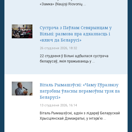
«Замка» (Naujoji Riovonių ...
Сустрэча з Паўлам Севярынцам у
Вільні: размова пра адказнасць і
«ключ да Беларусі»
26 студзеня 2026, 18:32
22 студзеня ў Вільні адбылася сустрэча
беларусаў, якія пражываюць у ...
Віталь Рымашэўскі: «Чаму Еўразвязу
патрэбны ўласны перамоўны трэк па
Беларусі»
13 студзеня 2026, 16:14
Віталь Рымашэўскі, адзін з лідараў Беларускай
Хрысціянскай Дэмакратыі, у інтэрв’ю ...