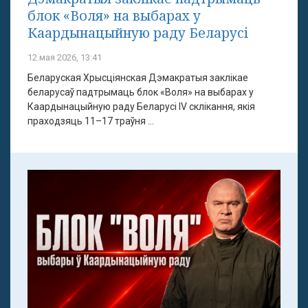
блок «Воля» на выбарах у
Каардынацыйную раду Беларусі
12 мая 2026, 13:41
Беларуская Хрысціянская Дэмакратыя заклікае
беларусаў падтрымаць блок «Воля» на выбарах у
Каардынацыйную раду Беларусі IV склікання, якія
праходзяць 11–17 траўня ...