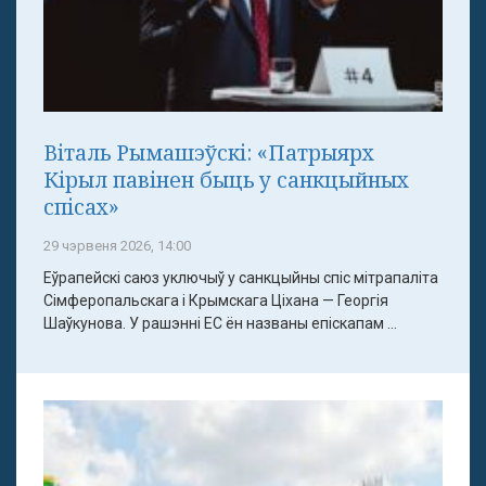
Віталь Рымашэўскі: «Патрыярх
Кірыл павінен быць у санкцыйных
спісах»
29 чэрвеня 2026, 14:00
Еўрапейскі саюз уключыў у санкцыйны спіс мітрапаліта
Сімферопальскага і Крымскага Ціхана — Георгія
Шаўкунова. У рашэнні ЕС ён названы епіскапам ...