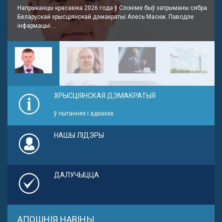
Напрыканцы красавіка 2026 года ў Слоніме быў затрыманы сябра
Беларускай хрысціянскай дэмакратыі Алесь Масюк. Паводле
інфармацыі ...
ХРЫСЦІЯНСКАЯ ДЭМАКРАТЫЯ
ў пытаннях і адказах
НАШЫ ЛІДЭРЫ
ДАЛУЧЫЦЦА
АПОШНІЯ НАВІНЫ