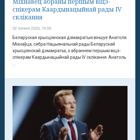
Міхнавец абраны першым віцэ-
спікерам Каардынацыйнай рады IV
склікання
02 ліпеня 2026, 16:00
Беларуская хрысціянская дэмакратыя віншуе Анатоля
Міхнаўца, сябра Нацыянальнай рады Беларускай
хрысціянскай дэмакратыі, з абраннем першым віцэ-
спікерам Каардынацыйнай рады IV склікання. Анатоль
...