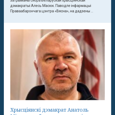
затрыманы сябра Беларускай хрысціянскай
дэмакратыі Алесь Масюк. Паводле інфармацыі
Праваабарончага цэнтра «Вясна», на дадзены ...
Хрысціянскі дэмакрат Анатоль