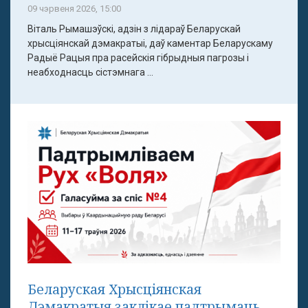
09 чэрвеня 2026, 15:00
Віталь Рымашэўскі, адзін з лідараў Беларускай
хрысціянскай дэмакратыі, даў каментар Беларускаму
Радыё Рацыя пра расейскія гібрыдныя пагрозы і
неабходнасць сістэмнага ...
Беларуская Хрысціянская
Дэмакратыя заклікае падтрымаць