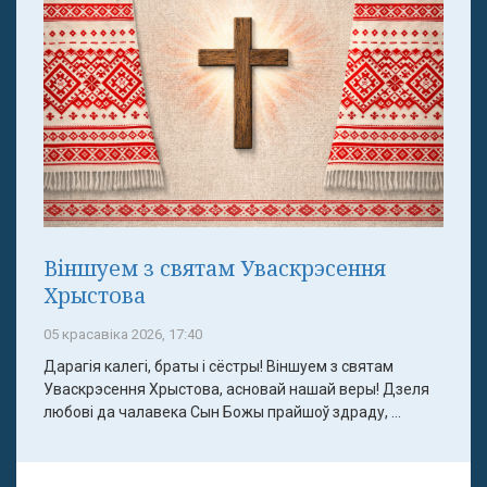
Віншуем з святам Уваскрэсення
Хрыстова
05 красавіка 2026, 17:40
Дарагія калегі, браты і сёстры! Віншуем з святам
Уваскрэсення Хрыстова, асновай нашай веры! Дзеля
любові да чалавека Сын Божы прайшоў здраду, ...