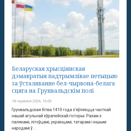
Беларуская хрысціянская
дэмакратыя падтрымлівае петыцыю
за ўсталяванне бел-чырвона-белага
сцяга на Грунвальдскім полі
18 чэрвеня 2026, 16:00
Грунвальдская бітва 1410 года з’яўляецца часткай
нашай агульнай еўрапейскай гісторыі. Разам з
палякамі, літоўцамі, украінцамі, татарамі і іншымі
народамі ў ...