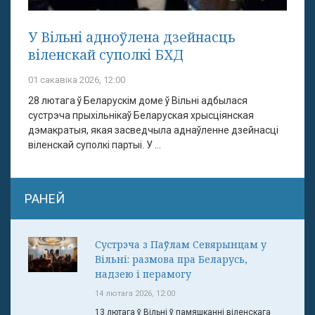
У Вільні адноўлена дзейнасць
віленскай суполкі БХД
01 сакавіка 2026, 12:00
28 лютага ў Беларускім доме ў Вільні адбылася
сустрэча прыхільнікаў Беларуская хрысціянская
дэмакратыя, якая засведчыла аднаўленне дзейнасці
віленскай суполкі партыі. У ...
РАНЕЙ
Сустрэча з Паўлам Севярынцам у
Вільні: размова пра Беларусь,
надзею і перамогу
14 лютага 2026, 12:00
13 лютага ў Вільні ў памяшканні віленскага