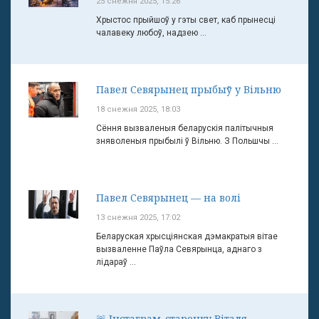
25 снежня 2025, 15:26
Хрыстос прыйшоў у гэты свет, каб прынесці
чалавеку любоў, надзею ...
Павел Севярынец прыбыў у Вільню
18 снежня 2025, 18:03
Сёння вызваленыя беларускія палітычныя
зняволеныя прыбылі ў Вільню. З Польшчы ...
Павел Севярынец — на волі
13 снежня 2025, 17:02
Беларуская хрысціянская дэмакратыя вітае
вызваленне Паўла Севярынца, аднаго з
лідараў ...
🚨 Інстаграм-старонку Віталя