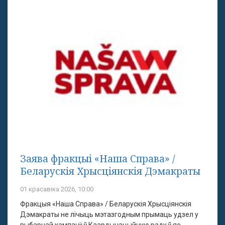
Заява фракцыі «Наша Справа» /
Беларускія Хрысціянскія Дэмакраты
01 красавіка 2026, 10:00
Фракцыя «Наша Справа» / Беларускія Хрысціянскія
Дэмакраты не лічыць мэтазгодным прымаць удзел у