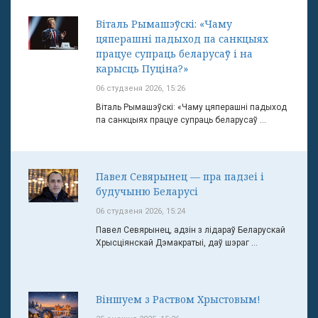
Віталь Рымашэўскі: «Чаму
цяперашні падыход па санкцыях
працуе супраць беларусаў і на
карысць Пуціна?»
06 студзеня 2026, 15:26
Віталь Рымашэўскі: «Чаму цяперашні падыход
па санкцыях працуе супраць беларусаў ...
Павел Севярынец — пра падзеі і
будучыню Беларусі
06 студзеня 2026, 15:24
Павел Севярынец, адзін з лідараў Беларускай
Хрысціянскай Дэмакратыі, даў шэраг ...
Віншуем з Раством Хрыстовым!