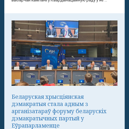
выбарчай кампаніі ў Каардынацыйную раду ў яе ...
Беларуская хрысціянская
дэмакратыя стала адным з
арганізатараў форуму беларускіх
дэмакратычных партый у
Еўрапарламенце