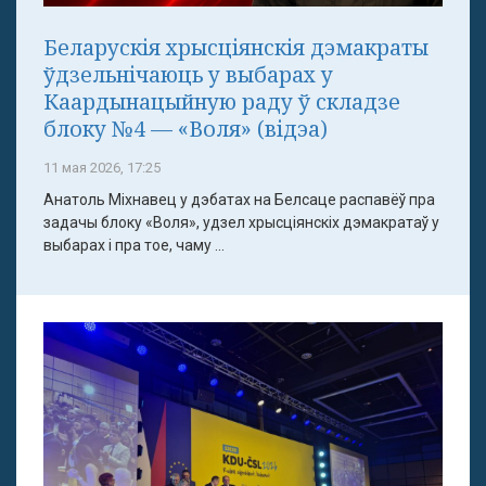
Беларускія хрысціянскія дэмакраты
ўдзельнічаюць у выбарах у
Каардынацыйную раду ў складзе
блоку №4 — «Воля» (відэа)
11 мая 2026, 17:25
Анатоль Міхнавец у дэбатах на Белсаце распавёў пра
задачы блоку «Воля», удзел хрысціянскіх дэмакратаў у
выбарах і пра тое, чаму ...