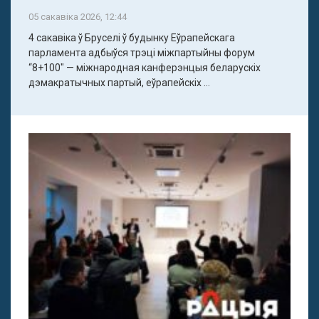
05 сакавіка 2026, 12:44
4 сакавіка ў Бруселі ў будынку Еўрапейскага
парламента адбыўся трэці міжпартыйны форум
“8+100" — міжнародная канферэнцыя беларускіх
дэмакратычных партый, еўрапейскіх ...