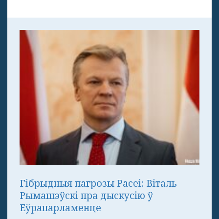
Гібрыдныя пагрозы Расеі: Віталь
Рымашэўскі пра дыскусію ў
Еўрапарламенце