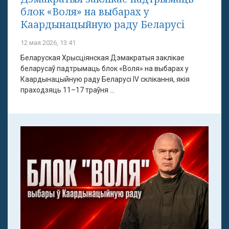
блок «Воля» на выбарах у
Каардынацыйную раду Беларусі
12 мая 2026, 13:41
Беларуская Хрысціянская Дэмакратыя заклікае
беларусаў падтрымаць блок «Воля» на выбарах у
Каардынацыйную раду Беларусі IV склікання, якія
праходзяць 11–17 траўня ...