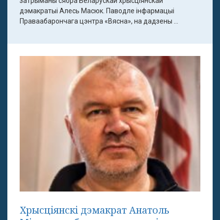
затрыманы сябра Беларускай хрысціянскай
дэмакратыі Алесь Масюк. Паводле інфармацыі
Праваабарончага цэнтра «Вясна», на дадзены ...
Хрысціянскі дэмакрат Анатоль