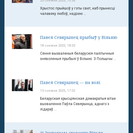
25 снежня 2025, 15:26
Хрыстос прыйшоў у гэты свет, каб прынесці
чалавеку любоў, надзею ...
Павел Севярынец прыбыў у Вільню
18 снежня 2025, 18:03
Сёння вызваленыя беларускія палітычныя
зняволеныя прыбылі ў Вільню. З Польшчы ...
Павел Севярынец — на волі
13 снежня 2025, 17:02
Беларуская хрысціянская дэмакратыя вітае
вызваленне Паўла Севярынца, аднаго з
лідараў ...
🚨 Інстаграм-старонку Віталя