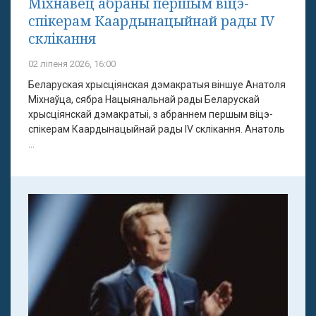
Міхнавец абраны першым віцэ-
спікерам Каардынацыйнай рады IV
склікання
02 ліпеня 2026, 16:00
Беларуская хрысціянская дэмакратыя віншуе Анатоля
Міхнаўца, сябра Нацыянальнай рады Беларускай
хрысціянскай дэмакратыі, з абраннем першым віцэ-
спікерам Каардынацыйнай рады IV склікання. Анатоль
...