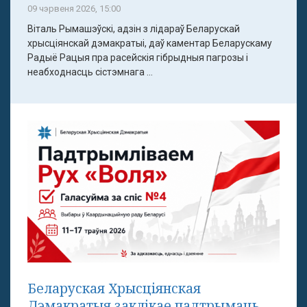
09 чэрвеня 2026, 15:00
Віталь Рымашэўскі, адзін з лідараў Беларускай
хрысціянскай дэмакратыі, даў каментар Беларускаму
Радыё Рацыя пра расейскія гібрыдныя пагрозы і
неабходнасць сістэмнага ...
Беларуская Хрысціянская
Дэмакратыя заклікае падтрымаць