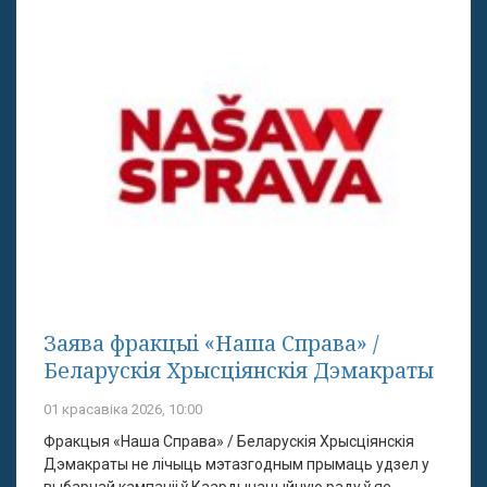
Заява фракцыі «Наша Справа» /
Беларускія Хрысціянскія Дэмакраты
01 красавіка 2026, 10:00
Фракцыя «Наша Справа» / Беларускія Хрысціянскія
Дэмакраты не лічыць мэтазгодным прымаць удзел у