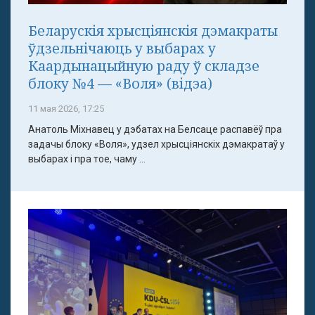
Беларускія хрысціянскія дэмакраты
ўдзельнічаюць у выбарах у
Каардынацыйную раду ў складзе
блоку №4 — «Воля» (відэа)
11 мая 2026, 17:25
Анатоль Міхнавец у дэбатах на Белсаце распавёў пра
задачы блоку «Воля», удзел хрысціянскіх дэмакратаў у
выбарах і пра тое, чаму ...