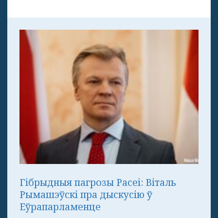
Гібрыдныя пагрозы Расеі: Віталь
Рымашэўскі пра дыскусію ў
Еўрапарламенце