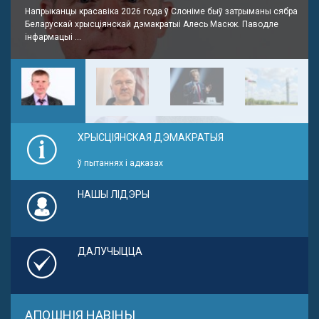
Напрыканцы красавіка 2026 года ў Слоніме быў затрыманы сябра
Беларускай хрысціянскай дэмакратыі Алесь Масюк. Паводле
інфармацыі ...
ХРЫСЦІЯНСКАЯ ДЭМАКРАТЫЯ
ў пытаннях і адказах
НАШЫ ЛІДЭРЫ
ДАЛУЧЫЦЦА
АПОШНІЯ НАВІНЫ