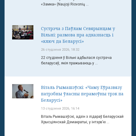
«Замка» (Naujoji Riovonių ...
Сустрэча з Паўлам Севярынцам у
Вільні: размова пра адказнасць і
«ключ да Беларусі»
26 студзеня 2026, 18:32
22 студзеня ў Вільні адбылася сустрэча
беларусаў, якія пражываюць у ...
Віталь Рымашэўскі: «Чаму Еўразвязу
патрэбны ўласны перамоўны трэк па
Беларусі»
13 студзеня 2026, 16:14
Віталь Рымашэўскі, адзін з лідараў Беларускай
Хрысціянскай Дэмакратыі, у інтэрв’ю ...