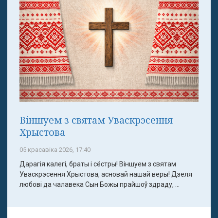
Віншуем з святам Уваскрэсення
Хрыстова
05 красавіка 2026, 17:40
Дарагія калегі, браты і сёстры! Віншуем з святам
Уваскрэсення Хрыстова, асновай нашай веры! Дзеля
любові да чалавека Сын Божы прайшоў здраду, ...