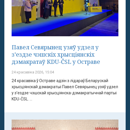
Павел Севярынец узяў удзел у
з’ездзе чэшскіх хрысціянскіх
дэмакратаў KDU-ČSL у Остраве
24 красавіка 2026, 15:04
24 красавіка ў Остраве адзін з лідараў Беларускай
хрысціянскай дэмакратыі Павел Севярынец узяў удзел
у з’ездзе чэшскай хрысціянска-дэмакратычнай партыі
KDU-ČSL. ...