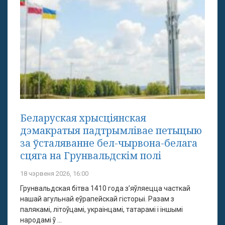
Беларуская хрысціянская
дэмакратыя падтрымлівае петыцыю
за ўсталяванне бел-чырвона-белага
сцяга на Грунвальдскім полі
18 чэрвеня 2026, 16:00
Грунвальдская бітва 1410 года з’яўляецца часткай
нашай агульнай еўрапейскай гісторыі. Разам з
палякамі, літоўцамі, украінцамі, татарамі і іншымі
народамі ў ...