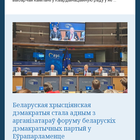
выбарчай кампаніі ў Каардынацыйную раду ў яе ...
Беларуская хрысціянская
дэмакратыя стала адным з
арганізатараў форуму беларускіх
дэмакратычных партый у
Еўрапарламенце