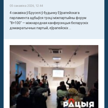
05 сакавіка 2026, 12:44
4 сакавіка ў Бруселі ў будынку Еўрапейскага
парламента адбыўся трэці міжпартыйны форум
“8+100" — міжнародная канферэнцыя беларускіх
дэмакратычных партый, еўрапейскіх ...