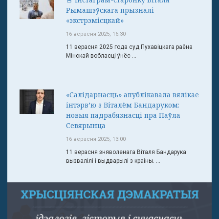
Рымашэўскага прызналі
«экстрэмісцкай»
16 верасня 2025, 16:30
11 верасня 2025 года суд Пухавіцкага раёна
Мінскай вобласці ўнёс ...
«Салідарнасць» апублікавала вялікае
інтэрв’ю з Віталём Бандаруком:
новыя падрабязнасці пра Паўла
Севярынца
16 верасня 2025, 13:00
11 верасня зняволенага Віталя Бандарука
вызвалілі і выдварылі з краіны. ...