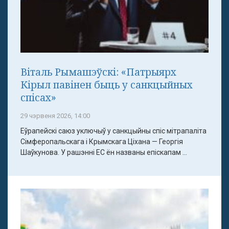
Віталь Рымашэўскі: «Патрыярх
Кірыл павінен быць у санкцыйных
спісах»
29 чэрвеня 2026, 14:00
Еўрапейскі саюз уключыў у санкцыйны спіс мітрапаліта
Сімферопальскага і Крымскага Ціхана — Георгія
Шаўкунова. У рашэнні ЕС ён названы епіскапам ...