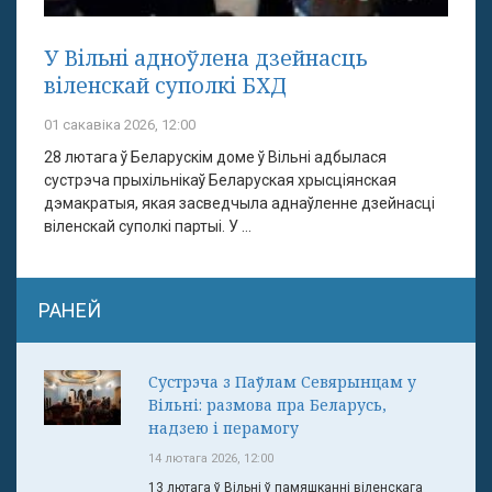
У Вільні адноўлена дзейнасць
віленскай суполкі БХД
01 сакавіка 2026, 12:00
28 лютага ў Беларускім доме ў Вільні адбылася
сустрэча прыхільнікаў Беларуская хрысціянская
дэмакратыя, якая засведчыла аднаўленне дзейнасці
віленскай суполкі партыі. У ...
РАНЕЙ
Сустрэча з Паўлам Севярынцам у
Вільні: размова пра Беларусь,
надзею і перамогу
14 лютага 2026, 12:00
13 лютага ў Вільні ў памяшканні віленскага