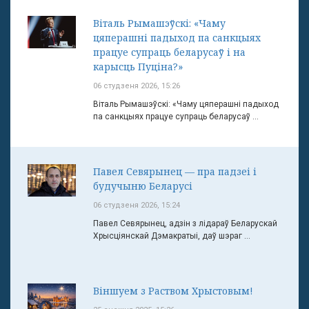
Віталь Рымашэўскі: «Чаму
цяперашні падыход па санкцыях
працуе супраць беларусаў і на
карысць Пуціна?»
06 студзеня 2026, 15:26
Віталь Рымашэўскі: «Чаму цяперашні падыход
па санкцыях працуе супраць беларусаў ...
Павел Севярынец — пра падзеі і
будучыню Беларусі
06 студзеня 2026, 15:24
Павел Севярынец, адзін з лідараў Беларускай
Хрысціянскай Дэмакратыі, даў шэраг ...
Віншуем з Раством Хрыстовым!