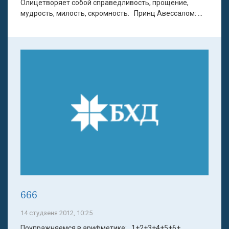
Олицетворяет собой справедливость, прощение,
мудрость, милость, скромность. Принц Авессалом: ...
666
14 студзеня 2012, 10:25
Поупражняемся в арифметике: 1+2+3+4+5+6+