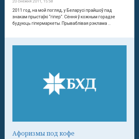
20 снежня 2011, 15:58
2011 год, на мой погляд, у Беларусі прайшоў пад
знакам прыстаўкі "гіпер". Сёння ў кожным горадзе
будуюць гіпермаркеты. Прываблiвая рэклама ...
Афоризмы под кофе