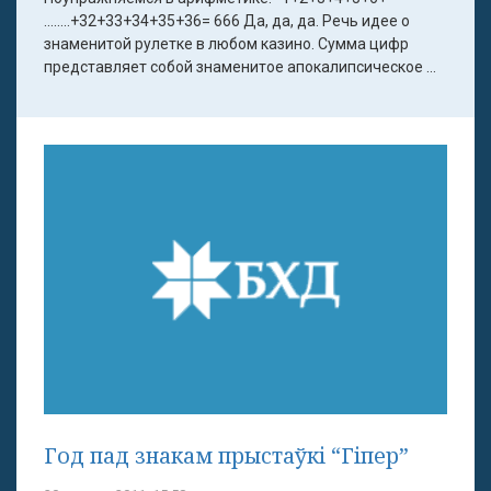
……..+32+33+34+35+36= 666 Да, да, да. Речь идее о
знаменитой рулетке в любом казино. Сумма цифр
представляет собой знаменитое апокалипсическое ...
Год пад знакам прыстаўкі “Гіпер”