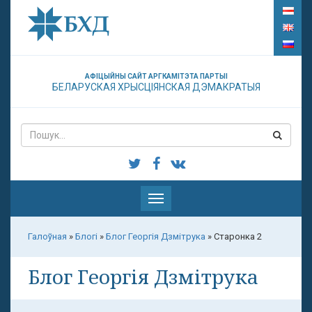
АФІЦЫЙНЫ САЙТ АРГКАМІТЭТА ПАРТЫІ
БЕЛАРУСКАЯ ХРЫСЦІЯНСКАЯ ДЭМАКРАТЫЯ
Паказаць
меню
Галоўная
»
Блогі
»
Блог Георгія Дзмітрука
»
Старонка 2
Блог Георгія Дзмітрука