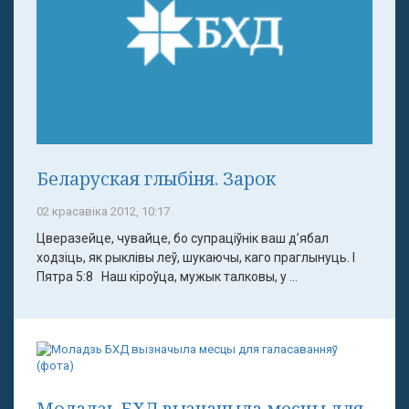
Беларуская глыбіня. Зарок
02 красавіка 2012, 10:17
Цверазейце, чувайце, бо супраціўнік ваш д’ябал
ходзіць, як рыклівы леў, шукаючы, каго праглынуць. І
Пятра 5:8 Наш кіроўца, мужык талковы, у ...
Моладзь БХД вызначыла месцы для