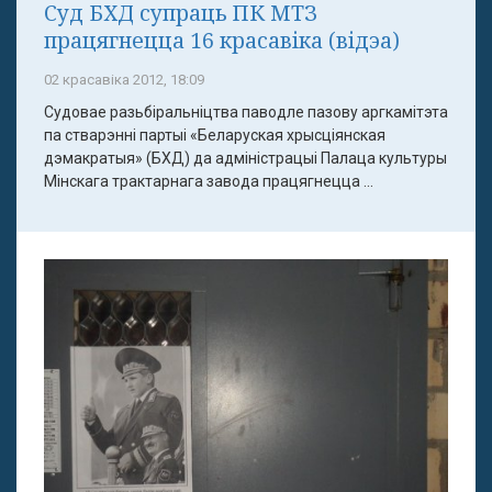
Суд БХД супраць ПК МТЗ
працягнецца 16 красавіка (відэа)
02 красавіка 2012, 18:09
Судовае разьбіральніцтва паводле пазову аргкамітэта
па стварэнні партыі «Беларуская хрысціянская
дэмакратыя» (БХД) да адміністрацыі Палаца культуры
Мінскага трактарнага завода працягнецца ...