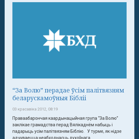
“За Волю” перадае ўсім палітвязням
беларускамоўныя Бібліі
03 красавіка 2012, 08:19
Праваабарончая каардынацыйная група “За Волю”
заклікае грамадства перад Вялікаднём набыць і
падарыць усім палітвязням Біблію. У турме, як нідзе
адчуваецца неабходнасць духоўнага ...