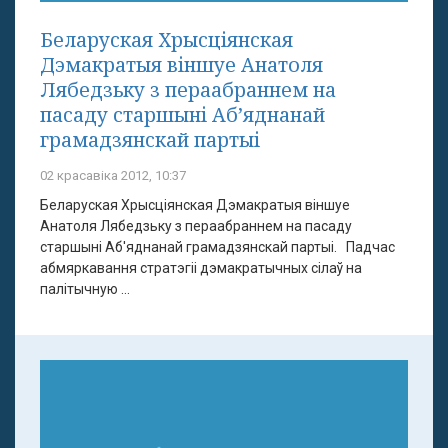
Беларуская Хрысціянская
Дэмакратыя віншуе Анатоля
Лябедзьку з пераабраннем на
пасаду старшыні Аб’яднанай
грамадзянскай партыі
02 красавіка 2012, 10:37
Беларуская Хрысціянская Дэмакратыя віншуе
Анатоля Лябедзьку з пераабраннем на пасаду
старшыні Аб'яднанай грамадзянскай партыі. Падчас
абмяркавання стратэгіі дэмакратычных сілаў на
палітычную ...