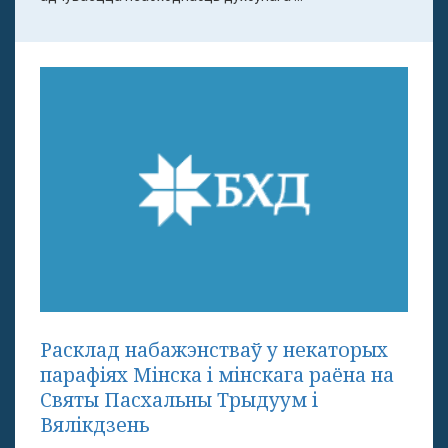
Расклад набажэнстваў у некаторых
парафіях Мінска і мінскага раёна на
Святы Пасхальны Трыдуум і
Вялікдзень