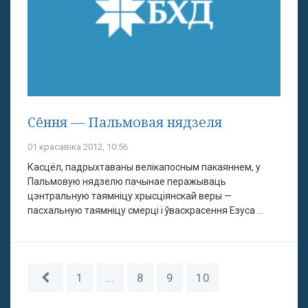
Сёння — Пальмовая нядзеля
01 красавіка 2012, 10:56
Касцёл, падрыхтаваны велікапосным пакаяннем, у
Пальмовую нядзелю пачынае перажываць
цэнтральную таямніцу хрысціянскай веры —
пасхальную таямніцу смерці і ўваскрасення Езуса ...
1
...
8
9
10