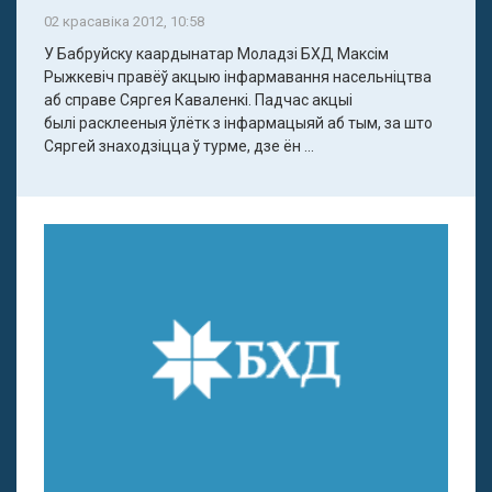
02 красавіка 2012, 10:58
У Бабруйску каардынатар Моладзі БХД Максім
Рыжкевіч правёў акцыю інфармавання насельніцтва
аб справе Сяргея Каваленкі. Падчас акцыі
былі расклееныя ўлётк з інфармацыяй аб тым, за што
Сяргей знаходзіцца ў турме, дзе ён ...