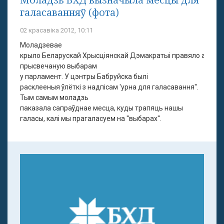
галасаванняў (фота)
02 красавіка 2012, 10:11
Моладзевае
крыло Беларускай Хрысціянскай Дэмакратыі правяло акцыю
прысвечаную выбарам
у парламент. У цэнтры Бабруйска былі
расклееныя ўлёткі з надпісам 'урна для галасавання''.
Тым самым моладзь
паказала сапраўднае месца, куды трапяць нашы
галасы, калі мы прагаласуем на ''выбарах''.