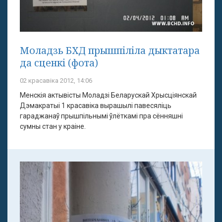
Моладзь БХД прышпіліла дыктатара
да сценкі (фота)
02 красавіка 2012, 14:06
Менскія актывісты Моладзі Беларускай Хрысціянскай
Дэмакратыі 1 красавіка вырашылі павесяліць
гараджанаў прышпільнымі ўлёткамі пра сённяшні
сумны стан у краіне.