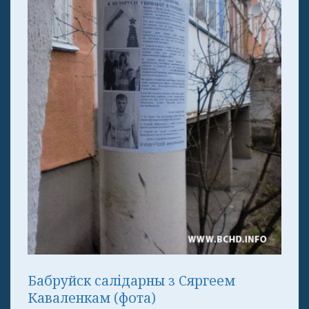
Бабруйск салідарны з Сяргеем
Каваленкам (фота)