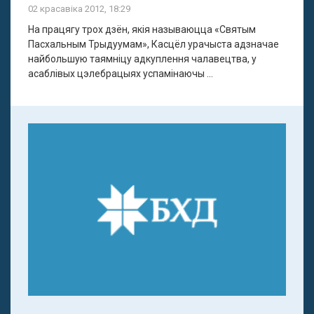
02 красавіка 2012, 18:29
На працягу трох дзён, якія называюцца «Святым
Пасхальным Трыдуумам», Касцёл урачыста адзначае
найбольшую таямніцу адкуплення чалавецтва, у
асаблівых цэлебрацыях успамінаючы ...