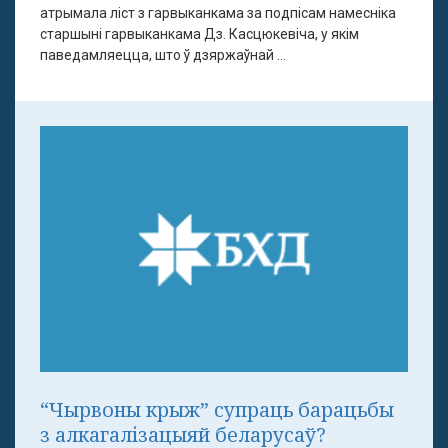
атрымала ліст з гарвыканкама за подпісам намесніка
старшыні гарвыканкама Дз. Касцюкевіча, у якім
паведамляецца, што ў дзяржаўнай ...
“Чырвоны крыж” супраць барацьбы
з алкагалізацыяй беларусаў?