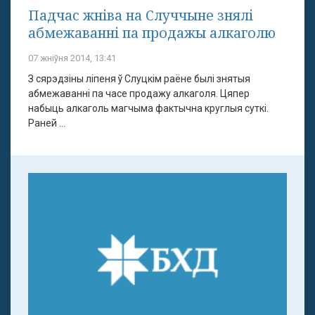
Падчас жніва на Случчыне знялі
абмежаванні па продажы алкаголю
07 жніўня 2014, 13:41
З сярэдзіны ліпеня ў Слуцкім раёне былі знятыя
абмежаванні па часе продажу алкаголя. Цяпер
набыць алкаголь магчыма фактычна круглыя суткі.
Раней ...