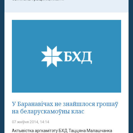
У Баранавічах не знайшлося грошаў
на беларускамоўны клас
07 жніўня 2014, 14:14
Актывістка аргкамітэту БХД Таццяна Малашчанка