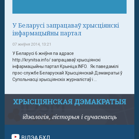
У Беларусі запрацаваў хрысціянскі
інфармацыйны партал
07 жніўня 2014, 13:21
У Беларусі 6 жніўня па адрасе
http://krynitsa.info/ запрацаваў хрысціянскі
інфармацыйны партал Крыніца.INFO. Як паведамілі
прэс-службе Беларускай Хрысціянскай Дэмакратыі ў
Супольнасці хрысціянскіх журналістаў і ...
ВІДЭА БХД