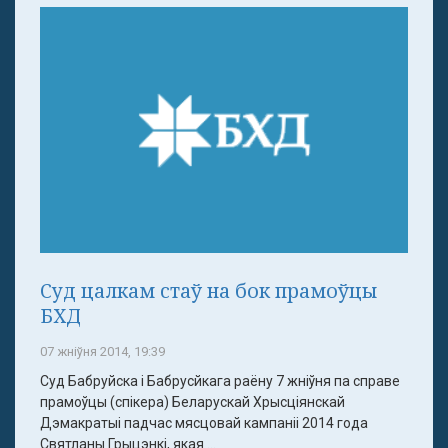
Суд цалкам стаў на бок прамоўцы
БХД
07 жніўня 2014, 19:39
Суд Бабруйска і Бабрусйкага раёну 7 жніўня па справе
прамоўцы (спікера) Беларускай Хрысціянскай
Дэмакратыі падчас мясцовай кампаніі 2014 года
Святланы Грыцэнкі, якая ...