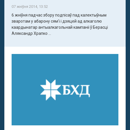
07 жніўня 2014, 13:52
6 жніўня падчас збору подпісаў пад калектыўным
зваротам у абарону сям'і і дзяцей ад алкаголю
каардынатар антыалкагольнай кампаніі ў Берасці
Аляксандр Храпко ...