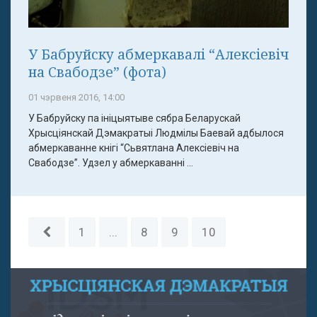
У Бабруйску абмеркавалі “Алексіевіч
на Свабодзе” (фота)
01 чэрвеня 2016, 14:00
У Бабруйску па ініцыятыве сябра Беларускай
Хрысціянскай Дэмакратыі Людмілы Баевай адбылося
абмеркаванне кнігі “Сьвятлана Алексіевіч на
Свабодзе”. Удзел у абмеркаванні ...
1
...
8
9
10