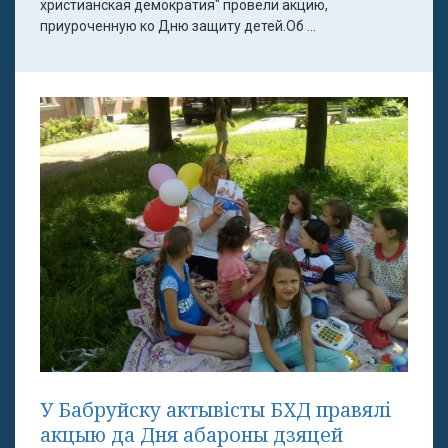
христианская демократия" провели акцию,
приуроченную ко Дню защиту детей.Об ...
У Бабруйску актывісты БХД правялі
акцыю да Дня абароны дзяцей