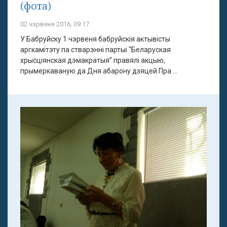
(фота)
02 чэрвеня 2016, 09:17
У Бабруйску 1 чэрвеня бабруйскія актывісты
аргкамітэту па стварэнні партыі “Беларуская
хрысціянская дэмакратыя” правялі акцыю,
прымеркаваную да Дня абарону дзяцей.Пра ...