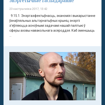
энэргетычнае гаспадаранне
23 кастрычніка 2017, 13:42
9.15.1. Энэргаэфектыўнасць, эканомія і выкарыстанне
ўзнаўляльных альтэрнатыўных крыніц энэргіі
з’яўляюцца асноўнымі задачамі нашай палітыкі ў
сферы аховы навакольнага асяроддзя. Каб зменшыць
...