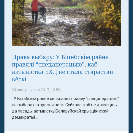
Права выбару: У Віцебскім раёне
правялі “спецаперацыю”, каб
актывістка БХД не стала старастай
вёскі
23 кастрычніка 2017, 10:59
У Віцебскім раёне сельсавет правёў “спецаперацыю”
па выбарах старасты вёскі Суйкава, каб не дапусціць
да пасады актывістку Беларуйскай хрысціянскай
дэмакратыі ...