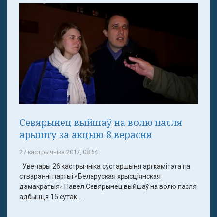
Севярынец выйшаў на волю пасля
арышту за акцыю 8 верасня
27 кастрычніка 2017, 08:54
Увечары 26 кастрычніка сустаршыня аргкамітэта па
стварэнні партыі «Беларуская хрысціянская
дэмакратыя» Павел Севярынец выйшаў на волю пасля
адбыцця 15 сутак ...