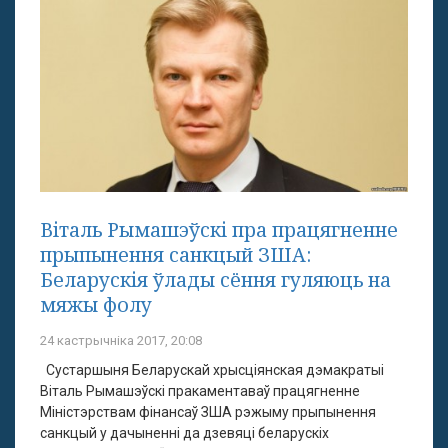
Віталь Рымашэўскі пра працягненне
прыпынення санкцый ЗША:
Беларускія ўлады сёння гуляюць на
мяжы фолу
24 кастрычніка 2017, 20:08
Сустаршыня Беларускай хрысціянская дэмакратыі
Віталь Рымашэўскі пракаментаваў працягненне
Міністэрствам фінансаў ЗША рэжыму прыпынення
санкцый у дачыненні да дзевяці беларускіх