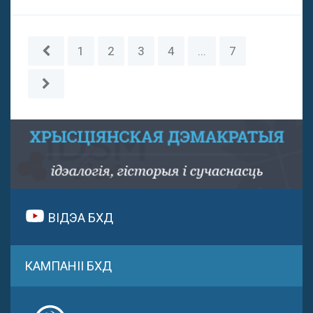
1
2
3
4
...
7
ВІДЭА БХД
КАМПАНІІ БХД