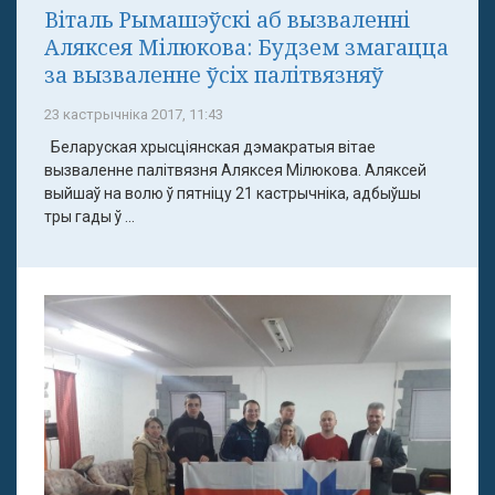
Віталь Рымашэўскі аб вызваленні
Аляксея Мілюкова: Будзем змагацца
за вызваленне ўсіх палітвязняў
23 кастрычніка 2017, 11:43
Беларуская хрысціянская дэмакратыя вітае
вызваленне палітвязня Аляксея Мілюкова. Аляксей
выйшаў на волю ў пятніцу 21 кастрычніка, адбыўшы
тры гады ў ...