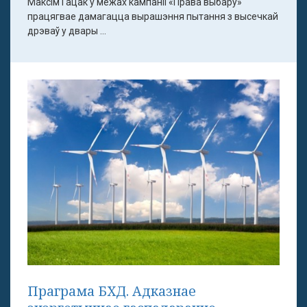
Максім Гацак у межах кампаніі «Права выбару»
працягвае дамагацца вырашэння пытання з высечкай
дрэваў у двары ...
Праграма БХД. Адказнае