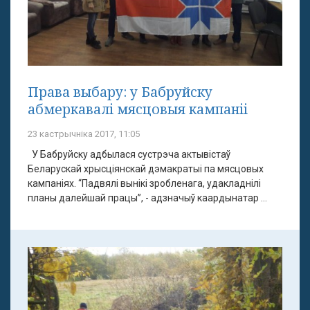
Права выбару: у Бабруйску
абмеркавалі мясцовыя кампаніі
23 кастрычніка 2017, 11:05
У Бабруйску адбылася сустрэча актывістаў
Беларускай хрысціянскай дэмакратыі па мясцовых
кампаніях. “Падвялі вынікі зробленага, удакладнілі
планы далейшай працы”, - адзначыў каардынатар ...