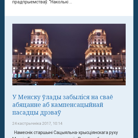
прадпрыемстваў. “Наколькі ...
У Менску ўлады забыліся на сваё
абяцанне аб кампенсацыйнай
пасадцы дрэваў
24 кастрычніка 2017, 10:14
Намеснік старшыні Сацыяльна-хрысціянскага руху