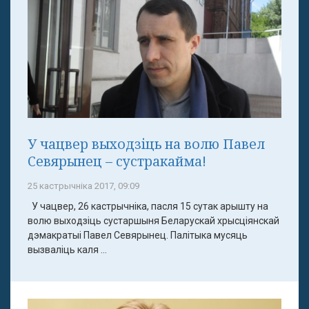
У чацвер выходзіць на волю Павел
Севярынец – сустракайма!
25 кастрычніка 2017, 09:09
У чацвер, 26 кастрычніка, пасля 15 сутак арышту на
волю выходзіць сустаршыня Беларускай хрысціянскай
дэмакратыі Павел Севярынец. Палітыка мусяць
вызваліць каля ...