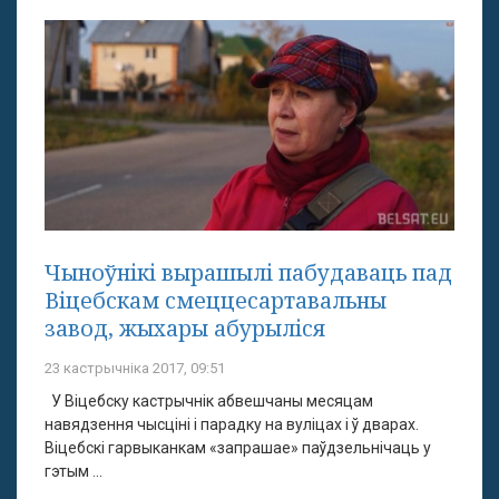
Чыноўнікі вырашылі пабудаваць пад
Віцебскам смеццесартавальны
завод, жыхары абурыліся
23 кастрычніка 2017, 09:51
У Віцебску кастрычнік абвешчаны месяцам
навядзення чысціні і парадку на вуліцах і ў дварах.
Віцебскі гарвыканкам «запрашае» паўдзельнічаць у
гэтым ...