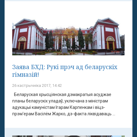
Заява БХД: Рукі прэч ад беларускіх
гімназій!
26 кастрычніка 2017, 14:42
Беларуская хрысціянская дэмакратыя асуджае
планы беларускіх уладаў, уключана з міністрам
адукацыі камуністам Ігарам Карпенкам і віцэ-
прэм'ерам Васілём Жарко, дэ-факта ліквідаваць ...