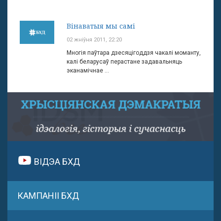
Вінаватыя мы самі
02 жніўня 2011, 22:20
Многія паўтара дзесяцігоддзя чакалі моманту,
калі беларусаў перастане задавальняць
эканамічнае ...
ВІДЭА БХД
КАМПАНІІ БХД