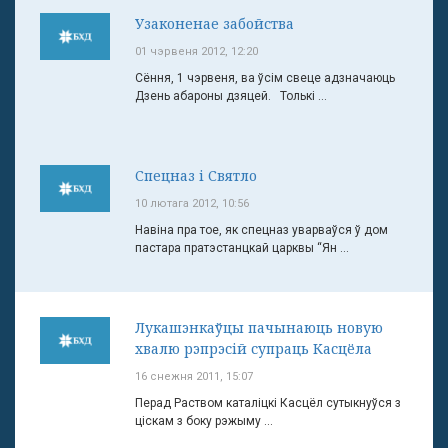
Узаконенае забойства
01 чэрвеня 2012, 12:20
Сёння, 1 чэрвеня, ва ўсім свеце адзначаюць
Дзень абароны дзяцей. Толькі ...
Спецназ і Святло
10 лютага 2012, 10:56
Навіна пра тое, як спецназ уварваўся ў дом
пастара пратэстанцкай царквы “Ян ...
Лукашэнкаўцы пачынаюць новую
хвалю рэпрэсій супраць Касцёла
16 снежня 2011, 15:07
Перад Раством каталіцкі Касцёл сутыкнуўся з
ціскам з боку рэжыму ...