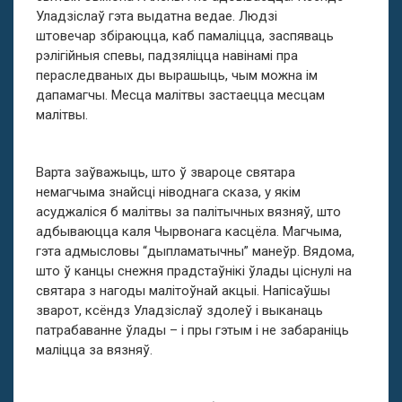
Уладзіслаў гэта выдатна ведае. Людзі
штовечар
збіраюцца, каб памаліцца, заспяваць
рэлігійныя спевы, падзяліцца навінамі пра
пераследваных ды вырашыць, чым можна ім
дапамагчы. Месца малітвы застаецца месцам
малітвы.
Варта заўважыць, што ў звароце святара
немагчыма знайсці ніводнага сказа, у якім
асуджаліся б малітвы за палітычных вязняў, што
адбываюцца каля Чырвонага касцёла. Магчыма,
гэта адмысловы “дыпламатычны” манеўр. Вядома,
што ў канцы снежня прадстаўнікі ўлады ціснулі на
святара з нагоды малітоўнай акцыі. Напісаўшы
зварот, ксёндз Уладзіслаў здолеў і выканаць
патрабаванне ўлады – і пры гэтым і не забараніць
маліцца за вязняў.