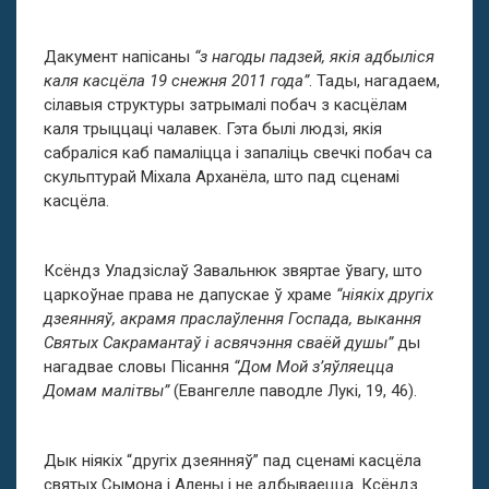
Дакумент напісаны
“з нагоды падзей, якія адбыліся
каля касцёла 19 снежня 2011 года”
. Тады, нагадаем,
сілавыя структуры затрымалі побач з касцёлам
каля трыццаці чалавек. Гэта былі людзі, якія
сабраліся каб памаліцца і запаліць свечкі побач са
скульптурай Міхала Арханёла, што пад сценамі
касцёла.
Ксёндз Уладзіслаў Завальнюк звяртае ўвагу, што
царкоўнае права не дапускае ў храме
“ніякіх другіх
дзеянняў, акрамя праслаўлення Госпада, выкання
Святых Сакрамантаў і асвячэння сваёй душы”
ды
нагадвае словы Пісання
“Дом Мой з’яўляецца
Домам малітвы”
(Евангелле паводле Лукі, 19, 46).
Дык ніякіх “другіх дзеянняў” пад сценамі касцёла
святых Сымона і Алены і не адбываецца. Ксёндз