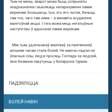
Тым не менш, зварот можа быць успрыняты
неадназначна і выклікаць непаразуменні паміж
вернікамі. Большасць тых, хто яго чытае, бачыць
там тое, чаго там няма – а менавіта асуджэнне
малітоўнай акцыі. І гэта можа мець негатыўныя
наступствы ў адносінах паміж вернікамі.
…Між тым, удзельнікаў малітваў за палітвязняў
апошнім часам стала болей. Не маючы надзеі на
ўласныя сілы, людзі просяць Госпада за людзей,
якія бязвінна пакутуюць у беларускіх турмах.
ПАДЗЯЛІЦЦА:
БОЛЕЙ НАВІН