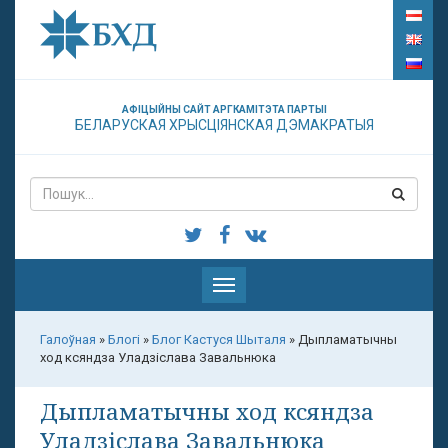
АФІЦЫЙНЫ САЙТ АРГКАМІТЭТА ПАРТЫІ
БЕЛАРУСКАЯ ХРЫСЦІЯНСКАЯ ДЭМАКРАТЫЯ
Паказаць
меню
Галоўная
»
Блогі
»
Блог Кастуся Шыталя
»
Дыпламатычны
ход ксяндза Уладзіслава Завальнюка
Дыпламатычны ход ксяндза
Уладзіслава Завальнюка