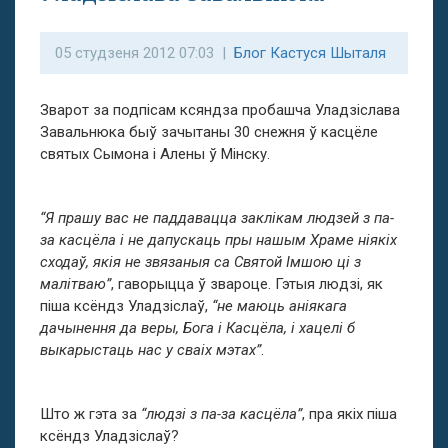
05 студзеня 2012 07:03 |
Блог Кастуся Шыталя
Зварот
за подпісам ксяндза пробашча Уладзіслава
Завальнюка быў зачытаны 30 снежня ў касцёле
святых Сымона і Алены ў Мінску.
“Я прашу вас не паддавацца заклікам людзей з па-
за касцёла і не дапускаць пры нашым Храме ніякіх
сходаў, якія не звязаныя са Святой Імшою ці з
малітваю”
, гаворыцца ў звароце. Гэтыя людзі, як
піша ксёндз Уладзіслаў,
“не маюць аніякага
дачынення да веры, Бога і Касцёла, і хацелі б
выкарыстаць нас у сваіх мэтах”
.
Што ж гэта за
“людзі з па-за касцёла”
, пра якіх піша
ксёндз Уладзіслаў?