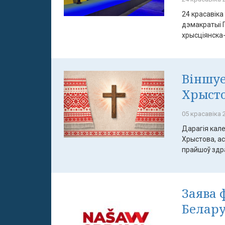
24 красавіка
дэмакратыі 
хрысціянска-
Віншуе
Хрыст
05 красавіка 2
Дарагія кале
Хрыстова, а
прайшоў здрад
Заява 
Белару