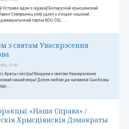
 ў Остраве адзін з лідараў Беларускай хрысціянскай
Павел Севярынец узяў удзел у з’ездзе чэшскай
дэмакратычнай партыі KDU-ČSL. ...
м з святам Уваскрэсення
ова
026, 17:40
гі, браты і сёстры! Віншуем з святам Уваскрэсення
сновай нашай веры! Дзеля любові да чалавека Сын Божы
у, ...
фракцыі «Наша Справа» /
скія Хрысціянскія Дэмакраты