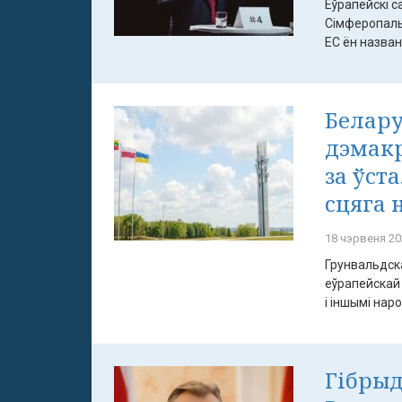
Еўрапейскі с
Сімферопальс
ЕС ён названы
Белару
дэмак
за ўст
сцяга 
18 чэрвеня 20
Грунвальдска
еўрапейскай 
і іншымі народ
Гібрыд