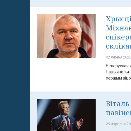
Хрысці
Міхнав
спіке
скліка
02 ліпеня 2026
Беларуская 
Нацыянальна
першым віцэ-
Віталь
павіне
29 чэрвеня 20