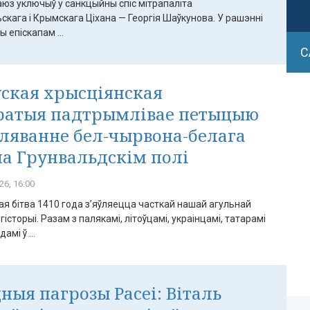
аюз уключыў у санкцыйны спіс мітрапаліта
кага і Крымскага Ціхана — Георгія Шаўкунова. У рашэнні
 епіскапам ...
С
ская хрысціянская
ратыя падтрымлівае петыцыю
аляванне бел-чырвона-белага
на Грунвальдскім полі
26, 16:00
я бітва 1410 года з’яўляецца часткай нашай агульнай
гісторыі. Разам з палякамі, літоўцамі, украінцамі, татарамі
амі ў ...
ныя пагрозы Расеі: Віталь