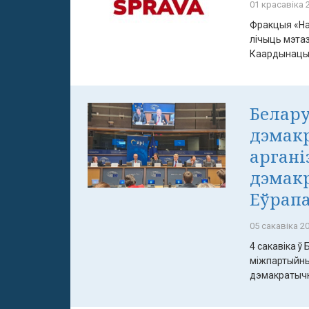
01 красавіка 2
Фракцыя «На
лічыць мэта
Каардынацыйн
Белару
дэмакр
аргані
дэмак
Еўрап
05 сакавіка 20
4 сакавіка ў
міжпартыйны
дэмакратычны