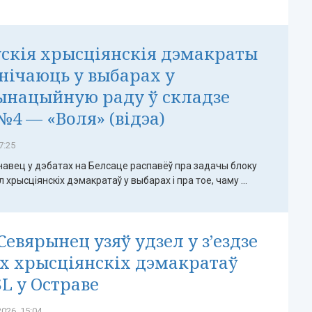
скія хрысціянскія дэмакраты
нічаюць у выбарах у
ынацыйную раду ў складзе
№4 — «Воля» (відэа)
7:25
навец у дэбатах на Белсаце распавёў пра задачы блоку
 хрысціянскіх дэмакратаў у выбарах і пра тое, чаму ...
Севярынец узяў удзел у з’ездзе
х хрысціянскіх дэмакратаў
L у Остраве
026, 15:04