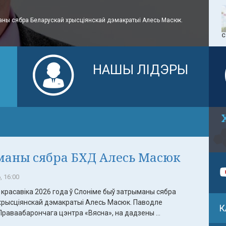
аны сябра Беларускай хрысціянскай дэмакратыі Алесь Масюк.
С
Я
НАШЫ ЛІДЭРЫ
аны сябра БХД Алесь Масюк
, 16:00
красавіка 2026 года ў Слоніме быў затрыманы сябра
хрысціянскай дэмакратыі Алесь Масюк. Паводле
К
раваабарончага цэнтра «Вясна», на дадзены ...