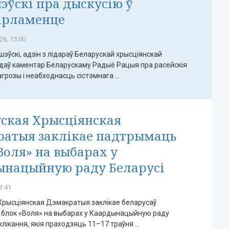
ўскі пра дыскусію ў
арламенце
26, 15:00
эўскі, адзін з лідараў Беларускай хрысціянскай
 даў каментар Беларускаму Радыё Рацыя пра расейскія
грозы і неабходнасць сістэмнага ...
ская Хрысціянская
ратыя заклікае падтрымаць
Воля» на выбарах у
ынацыйную раду Беларусі
3:41
Хрысціянская Дэмакратыя заклікае беларусаў
блок «Воля» на выбарах у Каардынацыйную раду
клікання, якія праходзяць 11–17 траўня ...