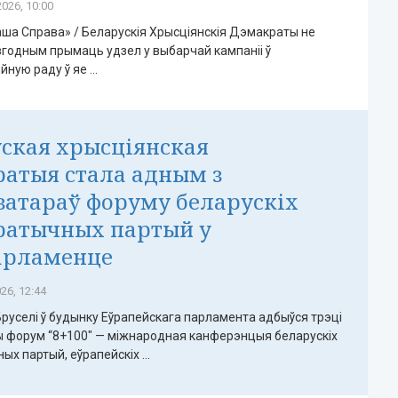
026, 10:00
ша Справа» / Беларускія Хрысціянскія Дэмакраты не
згодным прымаць удзел у выбарчай кампаніі ў
ую раду ў яе ...
ская хрысціянская
атыя стала адным з
затараў форуму беларускіх
ратычных партый у
арламенце
26, 12:44
 Бруселі ў будынку Еўрапейскага парламента адбыўся трэці
 форум “8+100" — міжнародная канферэнцыя беларускіх
х партый, еўрапейскіх ...