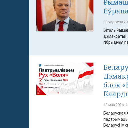
Рымашэ
Еўрап
09 чэрвеня 20
Віталь Рымаш
дэмакратыі,
гібрыдныя па
Белару
Дэмак
блок «
Каард
12 мая 2026, 1
Беларуская 
падтрымаць 
Беларусі IV с