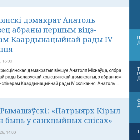
янскі дэмакрат Анатоль
ец абраны першым віцэ-
рам Каардынацыйнай рады IV
П
ння
, 16:00
Т
хрысціянская дэмакратыя віншуе Анатоля Міхнаўца, сябра
Р
й рады Беларускай хрысціянскай дэмакратыі, з абраннем
Д
спікерам Каардынацыйнай рады IV склікання. Анатоль ...
Ф
 Рымашэўскі: «Патрыярх Кірыл
н быць у санкцыйных спісах»
Т
26, 14:00