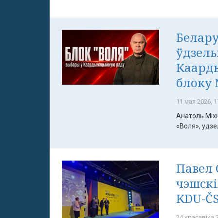
Белару
ўдзель
Каард
блоку 
11 мая 2026, 1
Анатоль Міх
«Воля», удзел
Павел 
чэшскі
KDU-ČS
24 красавіка 2