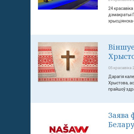
24 красавіка
дэмакратыі 
хрысціянска-
Віншуе
Хрыст
05 красавіка 2
Дарагія кале
Хрыстова, а
прайшоў здрад
Заява 
Белару