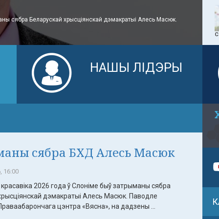
аны сябра Беларускай хрысціянскай дэмакратыі Алесь Масюк.
С
Я
НАШЫ ЛІДЭРЫ
аны сябра БХД Алесь Масюк
, 16:00
красавіка 2026 года ў Слоніме быў затрыманы сябра
хрысціянскай дэмакратыі Алесь Масюк. Паводле
К
раваабарончага цэнтра «Вясна», на дадзены ...