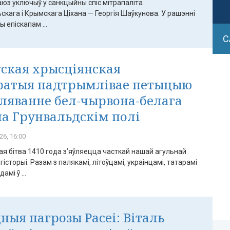
аюз уключыў у санкцыйны спіс мітрапаліта
кага і Крымскага Ціхана — Георгія Шаўкунова. У рашэнні
 епіскапам ...
С
ская хрысціянская
ратыя падтрымлівае петыцыю
аляванне бел-чырвона-белага
на Грунвальдскім полі
26, 16:00
я бітва 1410 года з’яўляецца часткай нашай агульнай
гісторыі. Разам з палякамі, літоўцамі, украінцамі, татарамі
амі ў ...
ныя пагрозы Расеі: Віталь