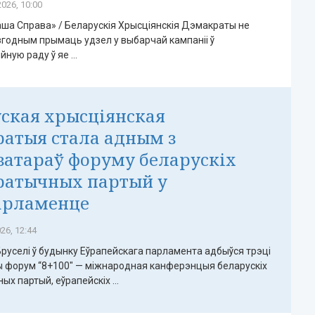
026, 10:00
ша Справа» / Беларускія Хрысціянскія Дэмакраты не
згодным прымаць удзел у выбарчай кампаніі ў
ую раду ў яе ...
ская хрысціянская
атыя стала адным з
затараў форуму беларускіх
ратычных партый у
арламенце
26, 12:44
 Бруселі ў будынку Еўрапейскага парламента адбыўся трэці
 форум “8+100" — міжнародная канферэнцыя беларускіх
х партый, еўрапейскіх ...