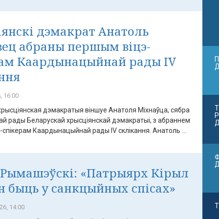
янскі дэмакрат Анатоль
ец абраны першым віцэ-
рам Каардынацыйнай рады IV
П
ння
, 16:00
Т
хрысціянская дэмакратыя віншуе Анатоля Міхнаўца, сябра
Р
й рады Беларускай хрысціянскай дэмакратыі, з абраннем
Д
спікерам Каардынацыйнай рады IV склікання. Анатоль ...
Ф
 Рымашэўскі: «Патрыярх Кірыл
н быць у санкцыйных спісах»
Т
26, 14:00