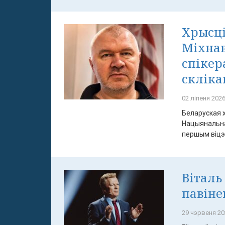
Хрысці
Міхнав
спіке
скліка
02 ліпеня 2026
Беларуская 
Нацыянальна
першым віцэ-
Віталь
павіне
29 чэрвеня 20