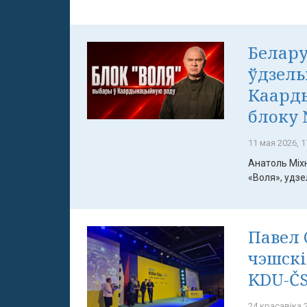
Белару
ўдзель
Каард
блоку 
11 мая 2026, 1
Анатоль Міх
«Воля», удзел
Павел 
чэшскі
KDU-ČS
24 красавіка 2