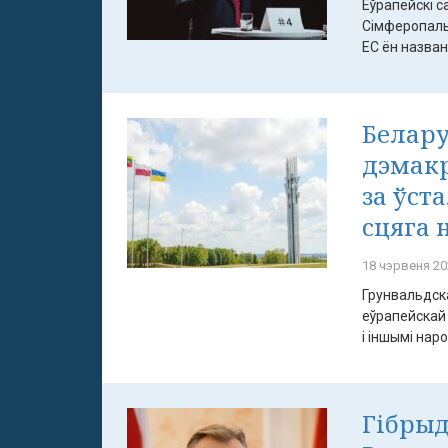
Еўрапейскі с
Сімферопальс
ЕС ён названы
Белару
дэмак
за ўст
сцяга 
18 чэрвеня 20
Грунвальдска
еўрапейскай 
і іншымі народ
Гібрыд