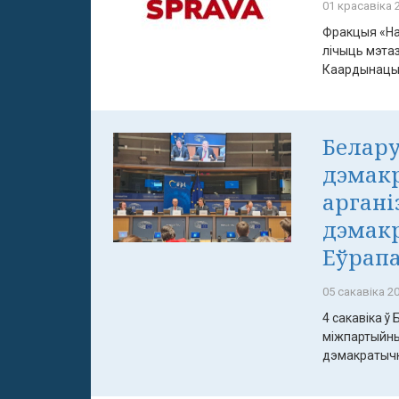
01 красавіка 2
Фракцыя «На
лічыць мэта
Каардынацыйн
Белару
дэмакр
аргані
дэмак
Еўрап
05 сакавіка 20
4 сакавіка ў
міжпартыйны
дэмакратычны