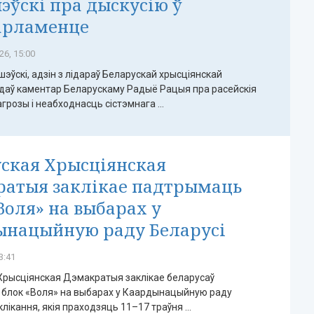
ўскі пра дыскусію ў
арламенце
26, 15:00
эўскі, адзін з лідараў Беларускай хрысціянскай
 даў каментар Беларускаму Радыё Рацыя пра расейскія
грозы і неабходнасць сістэмнага ...
ская Хрысціянская
ратыя заклікае падтрымаць
Воля» на выбарах у
ынацыйную раду Беларусі
3:41
Хрысціянская Дэмакратыя заклікае беларусаў
блок «Воля» на выбарах у Каардынацыйную раду
клікання, якія праходзяць 11–17 траўня ...