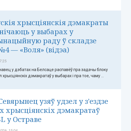
скія хрысціянскія дэмакраты
нічаюць у выбарах у
ынацыйную раду ў складзе
№4 — «Воля» (відэа)
7:25
навец у дэбатах на Белсаце распавёў пра задачы блоку
 хрысціянскіх дэмакратаў у выбарах і пра тое, чаму ...
Севярынец узяў удзел у з’ездзе
х хрысціянскіх дэмакратаў
L у Остраве
026, 15:04