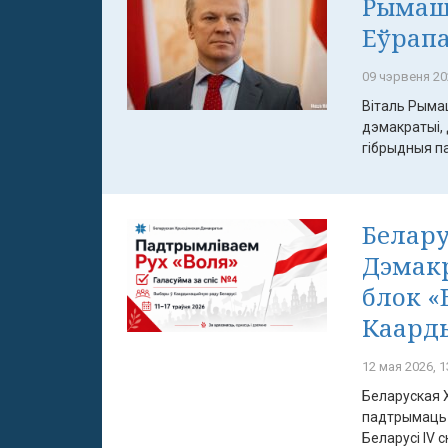
Рымашэ
Еўрап
09 чэрвеня 20
Віталь Рымаш
дэмакратыі,
гібрыдныя па
Белару
Дэмак
блок «
Каард
12 мая 2026, 1
Беларуская 
падтрымаць 
Беларусі IV с