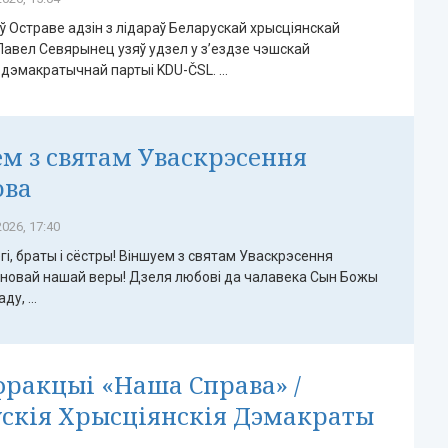
 ў Остраве адзін з лідараў Беларускай хрысціянскай
Павел Севярынец узяў удзел у з’ездзе чэшскай
дэмакратычнай партыі KDU-ČSL. ...
м з святам Уваскрэсення
ова
026, 17:40
гі, браты і сёстры! Віншуем з святам Уваскрэсення
сновай нашай веры! Дзеля любові да чалавека Сын Божы
у, ...
фракцыі «Наша Справа» /
скія Хрысціянскія Дэмакраты