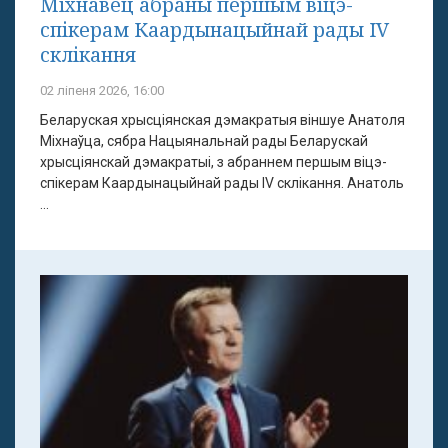
Міхнавец абраны першым віцэ-
спікерам Каардынацыйнай рады IV
склікання
02 ліпеня 2026, 16:00
Беларуская хрысціянская дэмакратыя віншуе Анатоля
Міхнаўца, сябра Нацыянальнай рады Беларускай
хрысціянскай дэмакратыі, з абраннем першым віцэ-
спікерам Каардынацыйнай рады IV склікання. Анатоль
...