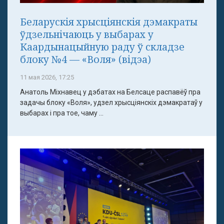
Беларускія хрысціянскія дэмакраты
ўдзельнічаюць у выбарах у
Каардынацыйную раду ў складзе
блоку №4 — «Воля» (відэа)
11 мая 2026, 17:25
Анатоль Міхнавец у дэбатах на Белсаце распавёў пра
задачы блоку «Воля», удзел хрысціянскіх дэмакратаў у
выбарах і пра тое, чаму ...