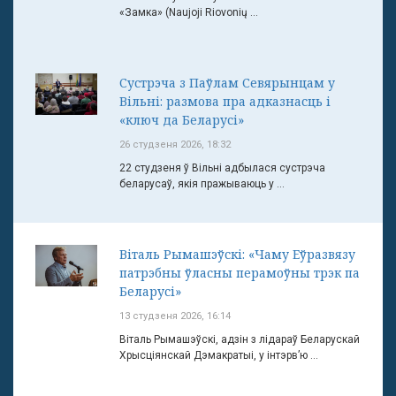
«Замка» (Naujoji Riovonių ...
Сустрэча з Паўлам Севярынцам у
Вільні: размова пра адказнасць і
«ключ да Беларусі»
26 студзеня 2026, 18:32
22 студзеня ў Вільні адбылася сустрэча
беларусаў, якія пражываюць у ...
Віталь Рымашэўскі: «Чаму Еўразвязу
патрэбны ўласны перамоўны трэк па
Беларусі»
13 студзеня 2026, 16:14
Віталь Рымашэўскі, адзін з лідараў Беларускай
Хрысціянскай Дэмакратыі, у інтэрв’ю ...