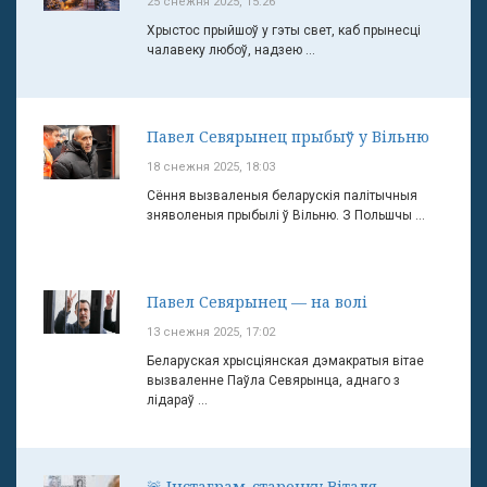
25 снежня 2025, 15:26
Хрыстос прыйшоў у гэты свет, каб прынесці
чалавеку любоў, надзею ...
Павел Севярынец прыбыў у Вільню
18 снежня 2025, 18:03
Сёння вызваленыя беларускія палітычныя
зняволеныя прыбылі ў Вільню. З Польшчы ...
Павел Севярынец — на волі
13 снежня 2025, 17:02
Беларуская хрысціянская дэмакратыя вітае
вызваленне Паўла Севярынца, аднаго з
лідараў ...
🚨 Інстаграм-старонку Віталя