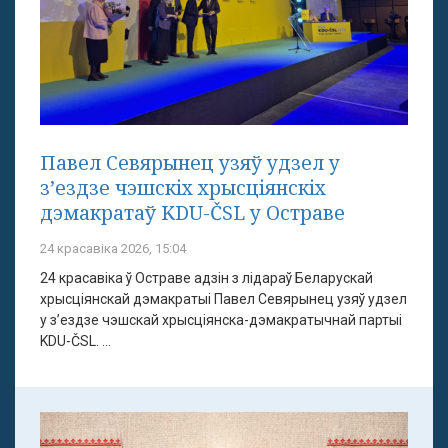
Павел Севярынец узяў удзел у
з’ездзе чэшскіх хрысціянскіх
дэмакратаў KDU-ČSL у Остраве
24 красавіка 2026, 15:04
24 красавіка ў Остраве адзін з лідараў Беларускай
хрысціянскай дэмакратыі Павел Севярынец узяў удзел
у з’ездзе чэшскай хрысціянска-дэмакратычнай партыі
KDU-ČSL. ...