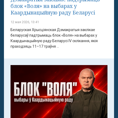
блок «Воля» на выбарах у
Каардынацыйную раду Беларусі
12 мая 2026, 13:41
Беларуская Хрысціянская Дэмакратыя заклікае
беларусаў падтрымаць блок «Воля» на выбарах у
Каардынацыйную раду Беларусі IV склікання, якія
праходзяць 11–17 траўня ...