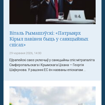
Віталь Рымашэўскі: «Патрыярх
Кірыл павінен быць у санкцыйных
спісах»
29 чэрвеня 2026, 14:00
Еўрапейскі саюз уключыў у санкцыйны спіс мітрапаліта
Сімферопальскага і Крымскага Ціхана — Георгія
Шаўкунова. У рашэнні ЕС ён названы епіскапам ...