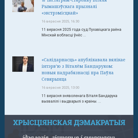
Рымашэўскага прызналі
«экстрэмісцкай»
16 верасня 2025, 16:30
11 верасня 2025 года суд Пухавіцкага раёна
Мінскай вобласці ўнёс ...
«Салідарнасць» апублікавала вялікае
інтэрв’ю з Віталём Бандаруком:
новыя падрабязнасці пра Паўла
Севярынца
16 верасня 2025, 13:00
11 верасня зняволенага Віталя Бандарука
вызвалілі і выдварылі з краіны. ...