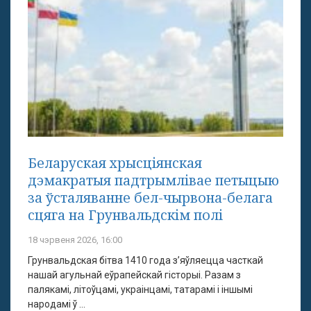
Беларуская хрысціянская
дэмакратыя падтрымлівае петыцыю
за ўсталяванне бел-чырвона-белага
сцяга на Грунвальдскім полі
18 чэрвеня 2026, 16:00
Грунвальдская бітва 1410 года з’яўляецца часткай
нашай агульнай еўрапейскай гісторыі. Разам з
палякамі, літоўцамі, украінцамі, татарамі і іншымі
народамі ў ...