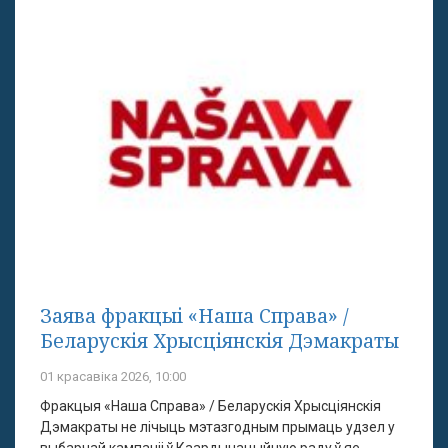
Заява фракцыі «Наша Справа» /
Беларускія Хрысціянскія Дэмакраты
01 красавіка 2026, 10:00
Фракцыя «Наша Справа» / Беларускія Хрысціянскія
Дэмакраты не лічыць мэтазгодным прымаць удзел у