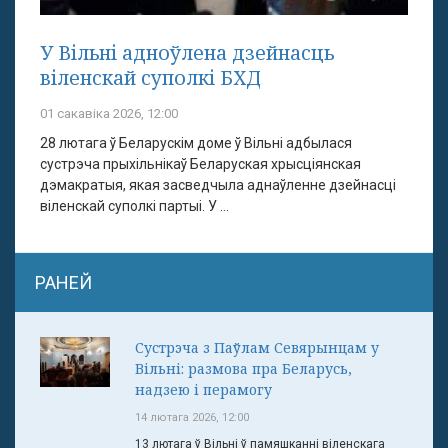
У Вільні адноўлена дзейнасць
віленскай суполкі БХД
01 сакавіка 2026, 12:00
28 лютага ў Беларускім доме ў Вільні адбылася
сустрэча прыхільнікаў Беларуская хрысціянская
дэмакратыя, якая засведчыла аднаўленне дзейнасці
віленскай суполкі партыі. У ...
РАНЕЙ
Сустрэча з Паўлам Севярынцам у
Вільні: размова пра Беларусь,
надзею і перамогу
14 лютага 2026, 12:00
13 лютага ў Вільні ў памяшканні віленскага