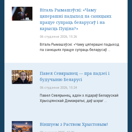
Віталь Рымашэўскі: «Чаму
цяперашні падыход па санкцыях
працуе супраць беларусаў і на
карысць Пуціна?»
06 студзеня 2026, 15:26
Віталь Рымашэўскі: «Чаму цяперашні падыход
па санкцыях працуе супраць беларусаў ...
Павел Севярынец — пра падзеі і
будучыню Беларусі
06 студзеня 2026, 15:24
Павел Севярынец, адзін з лідараў Беларускай
Хрысціянскай Дэмакратыі, даў шэраг ...
Віншуем з Раством Хрыстовым!