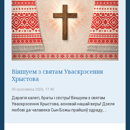
Віншуем з святам Уваскрэсення
Хрыстова
05 красавіка 2026, 17:40
Дарагія калегі, браты і сёстры! Віншуем з святам
Уваскрэсення Хрыстова, асновай нашай веры! Дзеля
любові да чалавека Сын Божы прайшоў здраду, ...