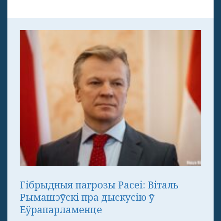
Гібрыдныя пагрозы Расеі: Віталь
Рымашэўскі пра дыскусію ў
Еўрапарламенце