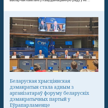
выбарчай кампаніі ў Каардынацыйную раду ў яе ...
Беларуская хрысціянская
дэмакратыя стала адным з
арганізатараў форуму беларускіх
дэмакратычных партый у
Еўрапарламенце