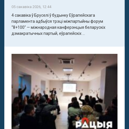
05 сакавіка 2026, 12:44
4 сакавіка ў Бруселі ў будынку Еўрапейскага
парламента адбыўся трэці міжпартыйны форум
“8+100" — міжнародная канферэнцыя беларускіх
дэмакратычных партый, еўрапейскіх ...