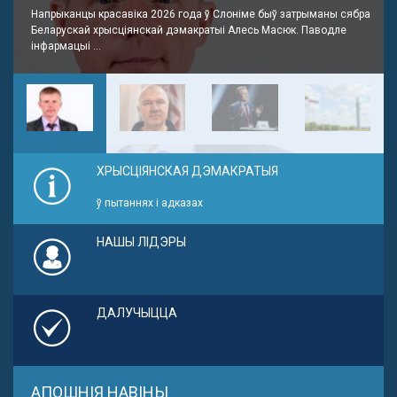
Напрыканцы красавіка 2026 года ў Слоніме быў затрыманы сябра
Беларускай хрысціянскай дэмакратыі Алесь Масюк. Паводле
інфармацыі ...
ХРЫСЦІЯНСКАЯ ДЭМАКРАТЫЯ
ў пытаннях і адказах
НАШЫ ЛІДЭРЫ
ДАЛУЧЫЦЦА
АПОШНІЯ НАВІНЫ