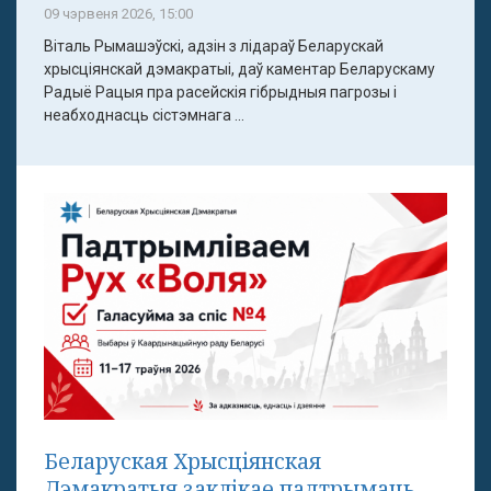
09 чэрвеня 2026, 15:00
Віталь Рымашэўскі, адзін з лідараў Беларускай
хрысціянскай дэмакратыі, даў каментар Беларускаму
Радыё Рацыя пра расейскія гібрыдныя пагрозы і
неабходнасць сістэмнага ...
Беларуская Хрысціянская
Дэмакратыя заклікае падтрымаць