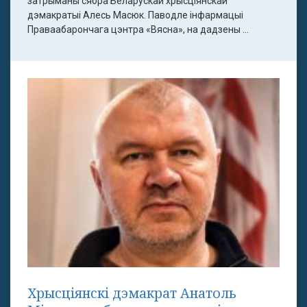
затрыманы сябра Беларускай хрысціянскай
дэмакратыі Алесь Масюк. Паводле інфармацыі
Праваабарончага цэнтра «Вясна», на дадзены ...
Хрысціянскі дэмакрат Анатоль