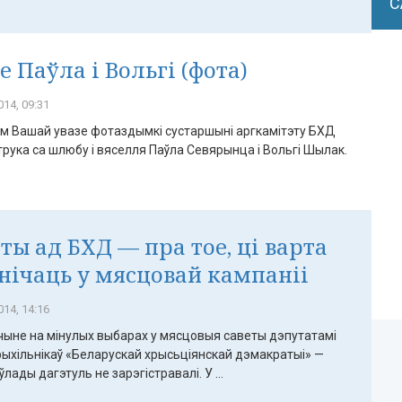
С
е Паўла і Вольгі (фота)
14, 09:31
м Вашай увазе фотаздымкі сустаршыні аргкамітэту БХД
трука са шлюбу і вяселля Паўла Севярынца і Вольгі Шылак.
ты ад БХД — пра тое, ці варта
нічаць у мясцовай кампаніі
14, 14:16
чыне на мінулых выбарах у мясцовыя саветы дэпутатамі
рыхільнікаў «Беларускай хрысьціянскай дэмакратыі» —
ўлады дагэтуль не зарэгістравалі. У ...