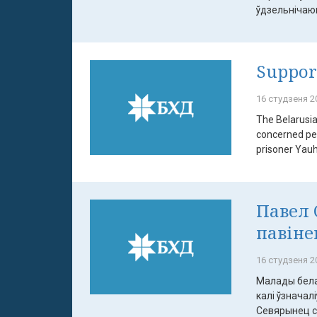
ўдзельнічаюц
Suppor
16 студзеня 20
The Belarusia
concerned per
prisoner Yauhe
Павел 
павіне
16 студзеня 20
Малады бела
калі ўзнача
Севярынец ст