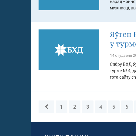
нараджэння 
мужнасці, вы
Яўген 
у турм
14 студзеня 20
Сябру БХД Яў
турме № 4, д
гэта сайту ch
1
2
3
4
5
6