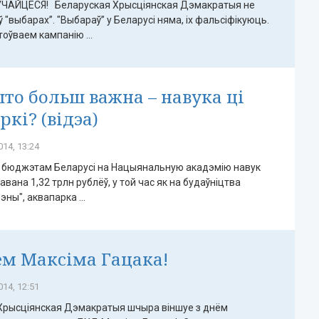
УЧАЙЦЕСЯ! Беларуская Хрысціянская Дэмакратыя не
ў "выбарах”. "Выбараў” у Беларусі няма, іх фальсіфікуюць.
оўваем кампанію ...
то больш важна – навука ці
ркі? (відэа)
14, 13:24
е бюджэтам Беларусі на Нацыянальную акадэмію навук
вана 1,32 трлн рублёў, у той час як на будаўніцтва
ны", аквапарка ...
м Максіма Гацака!
14, 12:51
Хрысціянская Дэмакратыя шчыра віншуе з днём