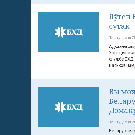
Яўген 
сутак
15 студзеня 20
Адказны сакр
Хрысціянска
службе БХД 
Васьковічам, 
Вы мо
Белару
Дэмакр
15 студзеня 20
Беларуская 