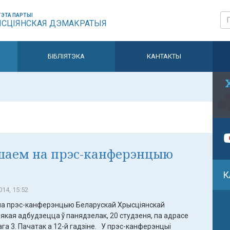
ЭТА ПАРТЫІ
ЫСЦІЯНСКАЯ ДЭМАКРАТЫЯ
БІБЛІЯТЭКА
КАНТАКТЫ
шаем на прэс-канферэнцыю
К
14, 15:52
а прэс-канферэнцыю Беларускай Хрысціянскай
якая адбудзецца ў панядзелак, 20 студзеня, па адрасе
а 3. Пачатак а 12-й гадзіне. У прэс-канферэнцыі