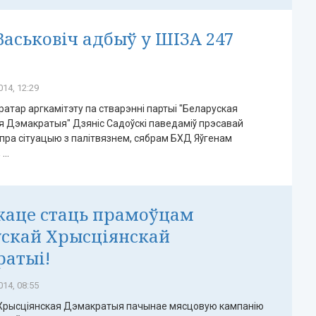
Васьковіч адбыў у ШІЗА 247
14, 12:29
атар аргкамітэту па стварэнні партыі "Беларуская
я Дэмакратыя" Дзяніс Садоўскі паведаміў прэсавай
пра сітуацыю з палітвязнем, сябрам БХД Яўгенам
...
жаце стаць прамоўцам
скай Хрысціянскай
атыі!
14, 08:55
Хрысціянская Дэмакратыя пачынае мясцовую кампанію