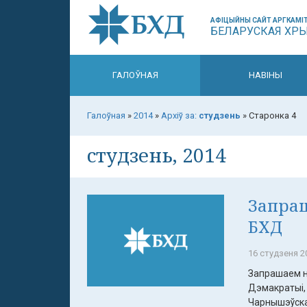
АФІЦЫЙНЫ САЙТ АРГКАМІТ
БЕЛАРУСКАЯ ХР
ГАЛОЎНАЯ
НАВІНЫ
Галоўная
»
2014
»
Архіў за:
студзень
»
Старонка 4
студзень, 2014
Запра
БХД
16 студзеня 20
Запрашаем н
Дэмакратыі, 
Чарнышэўскаг