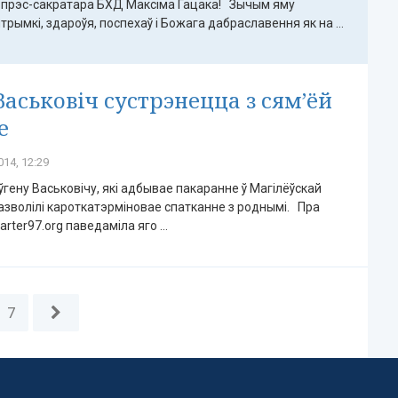
прэс-сакратара БХД Максіма Гацака! Зычым яму
трымкі, здароўя, поспехаў і Божага дабраславення як на ...
Васьковіч сустрэнецца з сям’ёй
е
14, 12:29
гену Васьковічу, які адбывае пакаранне ў Магілёўскай
азволілі кароткатэрміновае спатканне з роднымі. Пра
arter97.org паведаміла яго ...
7