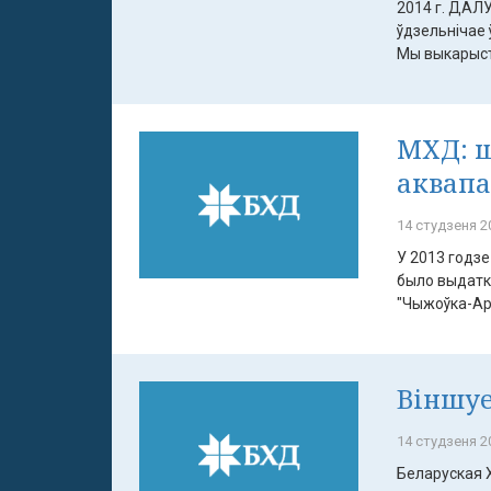
2014 г. ДАЛ
ўдзельнічае 
Мы выкарыст
МХД: ш
аквапа
14 студзеня 20
У 2013 годз
было выдатка
"Чыжоўка-Арэ
Віншуе
14 студзеня 20
Беларуская 