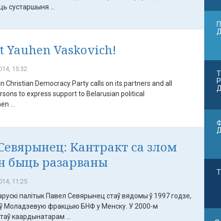
ь сустаршыня ...
П
t Yauhen Vaskovich!
14, 15:32
Т
Р
n Christian Democracy Party calls on its partners and all
Д
sons to express support to Belarusian political
n ...
Ф
Севярынец: Кантракт са злом
н быць разарваны
Т
14, 11:25
рускі палітык Павел Севярынец стаў вядомы ў 1997 годзе,
ліў Моладзевую фракцыю БНФ у Менску. У 2000-м
аў каардынатарам ...