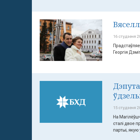
Вяселл
16 студзеня 20
Прадстаўляе
Георгія Дзмі
Дэпута
ўдзель
15 студзеня 20
На Магілёўш
сталі двое п
партыі, якую 