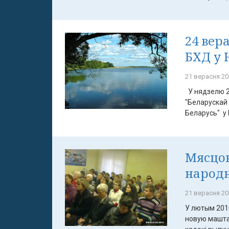
24 вер
БХД у 
21 верасня 20
У нядзелю 2
"Беларускай 
Беларусь" у
Мясцов
народн
21 верасня 20
У лютым 201
новую машта