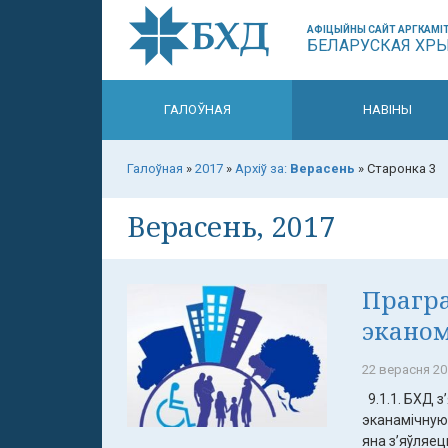
АФІЦЫЙНЫ САЙТ АРГКАМІТ
БЕЛАРУСКАЯ ХР
ГАЛОЎНАЯ
НАВІНЫ
Галоўная
»
2017
»
Архіў за:
Верасень
»
Старонка 3
Верасень, 2017
Прагра
эканом
22 верасня 20
9.1.1. БХД з
эканамічную
яна з’яўляец