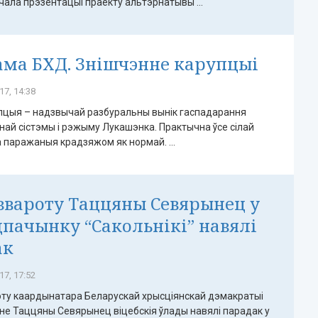
чала прэзентацыі праекту альтэрнатывы ...
ма БХД. Знішчэнне карупцыі
17, 14:38
упцыя – надзвычай разбуральны вынік гаспадарання
ай сістэмы і рэжыму Лукашэнка. Практычна ўсе сілай
 паражаныя крадзяжом як нормай. ...
звароту Таццяны Севярынец у
дпачынку “Сакольнікі” навялі
ак
17, 17:52
ту каардынатара Беларускай хрысціянскай дэмакратыі
не Таццяны Севярынец віцебскія ўлады навялі парадак у