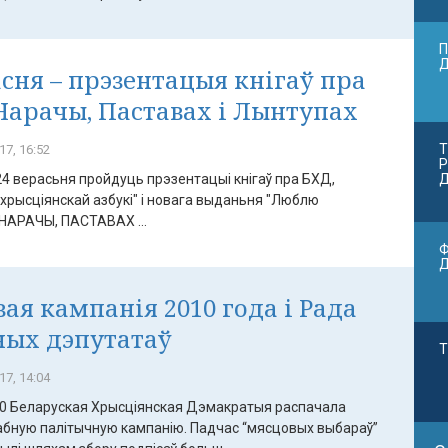
П
асня – прэзентацыя кнігаў пра
Нарачы, Паставах і Лынтупах
Т
17, 16:52
Р
4 верасьня пройдуць прэзентацыі кнігаў пра БХД,
Д
хрысціянскай азбукі" і новага выданьня "Люблю
 НАРАЧЫ, ПАСТАВАХ ...
Ф
ая кампанія 2010 года і Рада
ых дэпутатаў
Т
17, 14:04
0 Беларуская Хрысціянская Дэмакратыя распачала
бную палітычную кампанію. Падчас “мясцовых выбараў”