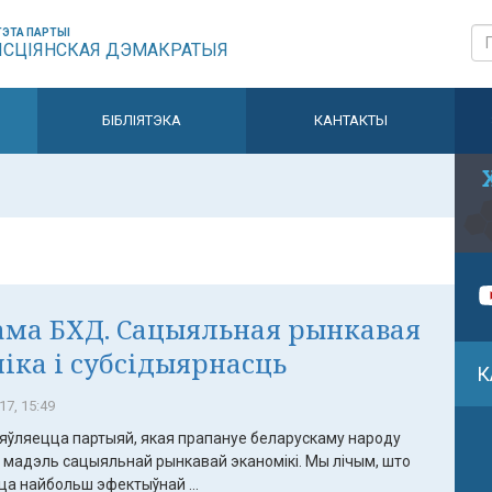
ЭТА ПАРТЫІ
ЫСЦІЯНСКАЯ ДЭМАКРАТЫЯ
БІБЛІЯТЭКА
КАНТАКТЫ
ма БХД. Сацыяльная рынкавая
іка і субсідыярнасць
К
17, 15:49
’яўляецца партыяй, якая прапануе беларускаму народу
 мадэль сацыяльнай рынкавай эканомікі. Мы лічым, што
ца найбольш эфектыўнай ...