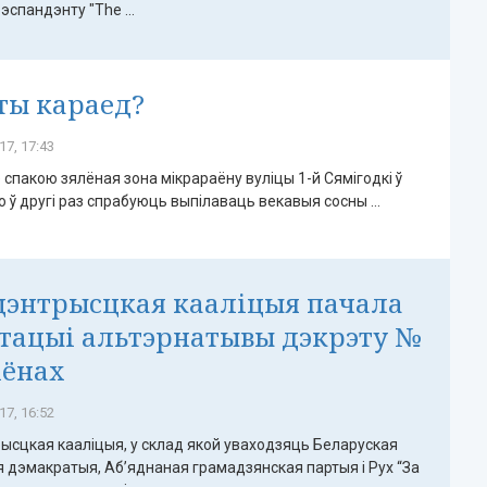
эспандэнту "The ...
ты караед?
17, 17:43
спакою зялёная зона мікрараёну вуліцы 1-й Сямігодкі ў
 ў другі раз спрабуюць выпілаваць векавыя сосны ...
энтрысцкая кааліцыя пачала
тацыі альтэрнатывы дэкрэту №
іёнах
17, 16:52
сцкая кааліцыя, у склад якой уваходзяць Беларуская
 дэмакратыя, Аб’яднаная грамадзянская партыя і Рух “За