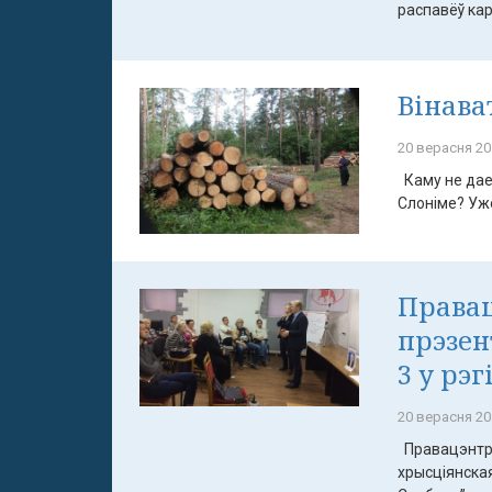
распавёў кар
Вінава
20 верасня 20
Каму не дае 
Слоніме? Ужо
Правац
прэзен
3 у рэг
20 верасня 20
Правацэнтры
хрысціянская