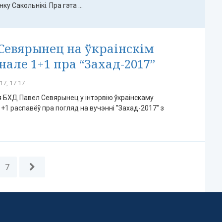
у Сакольнікі. Пра гэта ...
Севярынец на ўкраінскім
нале 1+1 пра “Захад-2017”
17, 17:17
БХД Павел Севярынец у інтэрвію ўкраінскаму
+1 распавёў пра погляд на вучэнні "Захад-2017" з
7