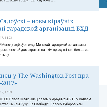
ылі шляхам збору подпісаў больш ...
С
 Садоўскі – новы кіраўнік
й гарадской арганізацыі БХД
17, 14:03
ў Менску адбыўся сход Менскай гарадской арганізацыі
рысціянскай дэмакратыі, на якім прысутнічалі больш за
тыву ...
нец у The Washington Post пра
-2017»
17, 17:53
БХД Павел Севярынец разам з кіраўніком БНК Мікалаем
 і старшынём Руху "За Свабоду" Юрасём Губарэвічам