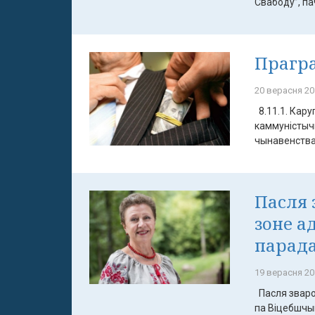
Свабоду”, па
Прагра
20 верасня 20
8.11.1. Кар
каммуністычн
чынавенства
Пасля 
зоне а
парад
19 верасня 20
Пасля зваро
па Віцебшчы