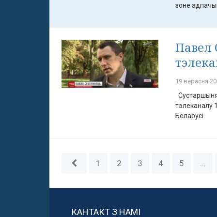
зоне адпачынк
Павел 
тэлека
19 верасня 20
Сустаршыня 
тэлеканалу 1
Беларусі.
1
2
3
4
5
...
КАНТАКТ З НАМІ