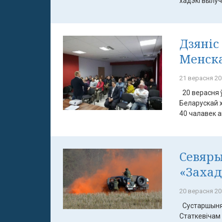
хадэкі вылуч
Дзяніс
Менска
21 верасня 20
20 верасня 
Беларускай х
40 чалавек ак
Севяры
«Захад
20 верасня 20
Сустаршыня 
Статкевічам