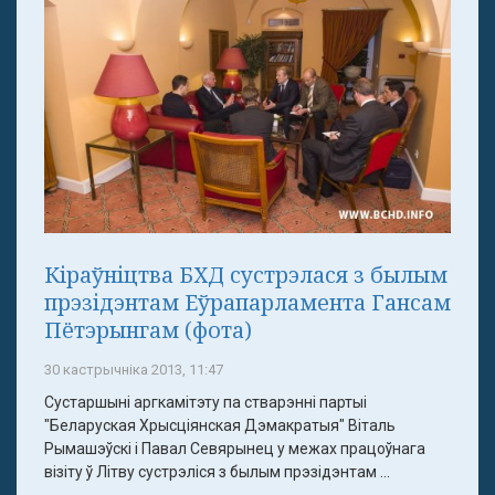
Кіраўніцтва БХД сустрэлася з былым
прэзідэнтам Еўрапарламента Гансам
Пётэрынгам (фота)
30 кастрычніка 2013, 11:47
Сустаршыні аргкамітэту па стварэнні партыі
"Беларуская Хрысціянская Дэмакратыя" Віталь
Рымашэўскі і Павал Севярынец у межах працоўнага
візіту ў Літву сустрэліся з былым прэзідэнтам ...