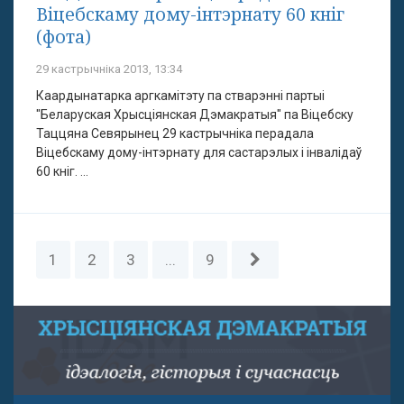
Віцебскаму дому-інтэрнату 60 кніг
(фота)
29 кастрычніка 2013, 13:34
Каардынатарка аргкамітэту па стварэнні партыі
"Беларуская Хрысціянская Дэмакратыя" па Віцебску
Таццяна Севярынец 29 кастрычніка перадала
Віцебскаму дому-інтэрнату для састарэлых і інвалідаў
60 кніг. ...
1
2
3
...
9