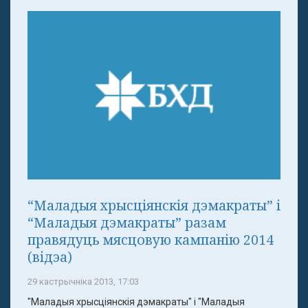
“Маладыя хрысціянскія дэмакраты” і
“Маладыя дэмакраты” разам
правядуць мясцовую кампанію 2014
(відэа)
29 кастрычніка 2013, 17:03
"Маладыя хрысціянскія дэмакраты" і "Маладыя