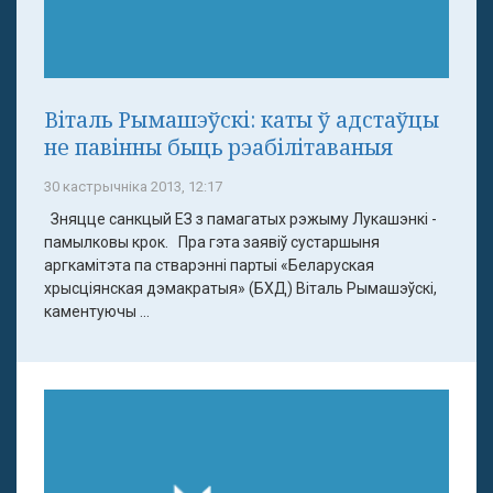
Віталь Рымашэўскі: каты ў адстаўцы
не павінны быць рэабілітаваныя
30 кастрычніка 2013, 12:17
Зняцце санкцый ЕЗ з памагатых рэжыму Лукашэнкі -
памылковы крок. Пра гэта заявіў сустаршыня
аргкамітэта па стварэнні партыі «Беларуская
хрысціянская дэмакратыя» (БХД) Віталь Рымашэўскі,
каментуючы ...