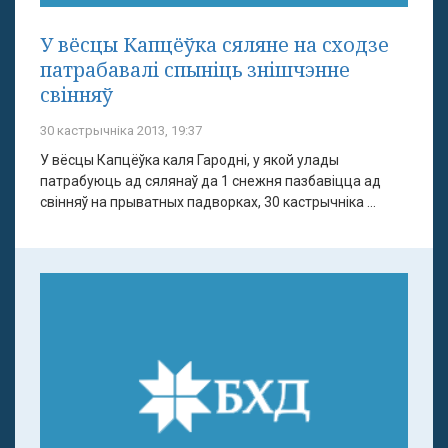
У вёсцы Капцёўка сяляне на сходзе
патрабавалі спыніць знішчэнне
свінняў
30 кастрычніка 2013, 19:37
У вёсцы Капцёўка каля Гародні, у якой улады
патрабуюць ад сялянаў да 1 снежня пазбавіцца ад
свінняў на прыватных падворках, 30 кастрычніка ...