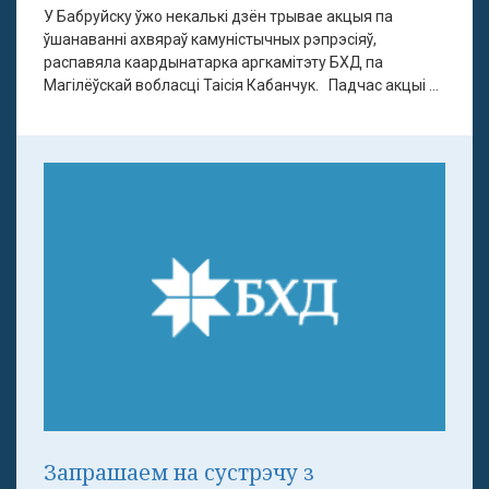
У Бабруйску ўжо некалькі дзён трывае акцыя па
ўшанаванні ахвяраў камуністычных рэпрэсіяў,
распавяла каардынатарка аргкамітэту БХД па
Магілёўскай вобласці Таісія Кабанчук. Падчас акцыі ...
Запрашаем на сустрэчу з