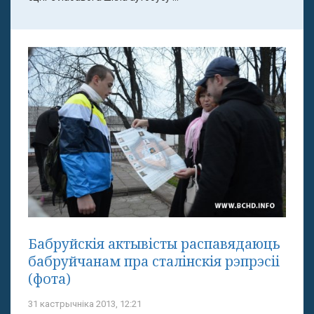
Бабруйскія актывісты распавядаюць
бабруйчанам пра сталінскія рэпрэсіі
(фота)
31 кастрычніка 2013, 12:21