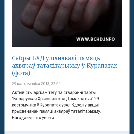
Сябры БХД ушанавалі памяць
ахвяраў таталітарызму ў Курапатах
(фота)
29 кастрычніка 2013, 22:04
Актывісты аргкамітэту па стварэнні партыі
"Беларуская Хрысціянская Дэмакратыя" 29
кастрычніка ў Курапатах узялі ўдзел у акцыі,
прысвечанай памяці ахвяраў таталітарызму.
Нагадаем, што ўноч з ...