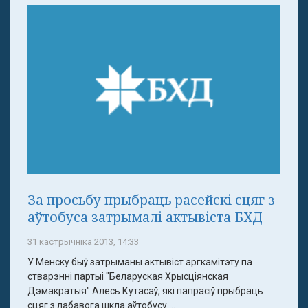
За просьбу прыбраць расейскі сцяг з
аўтобуса затрымалі актывіста БХД
31 кастрычніка 2013, 14:33
У Менску быў затрыманы актывіст аргкамітэту па
стварэнні партыі "Беларуская Хрысціянская
Дэмакратыя" Алесь Кутасаў, які папрасіў прыбраць
сцяг з лабавога шкла аўтобусу ...