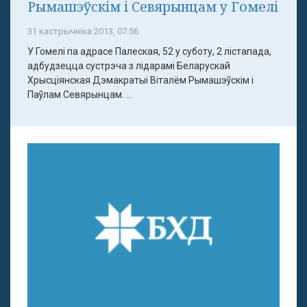
Рымашэўскім і Севярынцам у Гомелі
31 кастрычніка 2013, 07:56
У Гомелі па адрасе Палеская, 52 у суботу, 2 лістапада,
адбудзецца сустрэча з лідарамі Беларускай
Хрысціянская Дэмакратыі Віталём Рымашэўскім і
Паўлам Севярынцам. ...