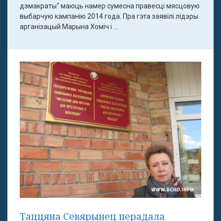
дэмакраты" маюць намер сумесна правесці мясцовую
выбарчую кампанію 2014 года. Пра гэта заявілі лідэры
арганізацый Марына Хоміч і ...
Таццяна Севярынец перадала