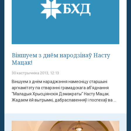
Віншуем з днём народзінаў Насту
Мацак!
30 кастрычніка 2013, 12:13
Віншуем з днём нараджэння намесніцу старшыні
аргкамітэту па стварэнні грамадскага аб'яднання
"Маладыя Хрысціянскія Дэмакраты" Насту Мацак.
Жадаем ёй вытрымкі, дабраславенняў і поспехаў ва ...