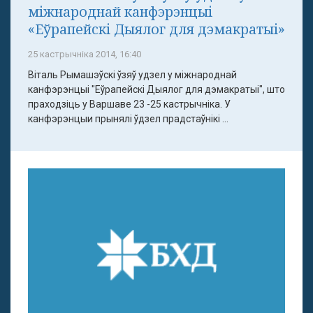
міжнароднай канфэрэнцыі
«Еўрапейскі Дыялог для дэмакратыі»
25 кастрычніка 2014, 16:40
Віталь Рымашэўскі ўзяў удзел у міжнароднай
канфэрэнцыі "Еўрапейскі Дыялог для дэмакратыі", што
праходзіць у Варшаве 23 -25 кастрычніка. У
канфэрэнцыи прынялі ўдзел прадстаўнікі ...