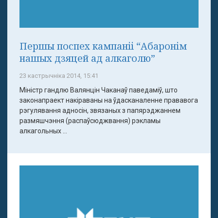
Першы поспех кампаніі “Абаронім
нашых дзяцей ад алкаголю”
23 кастрычніка 2014, 15:41
Міністр гандлю Валянцін Чаканаў паведаміў, што
законапраект накіраваны на ўдасканаленне прававога
рэгулявання адносін, звязаных з папярэджаннем
размяшчэння (распаўсюджвання) рэкламы
алкагольных ...