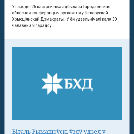
У Гародні 26 кастрычніка адбылася Гарадзенская
абласная канферэнцыя аргкамітэту Беларускай
Хрысціянскай Дэмакратыі. У ёй удзельнічалі каля 30
чалавек з 8 гарадоў ...
Віталь Рымашэўскі ўзяў удзел у