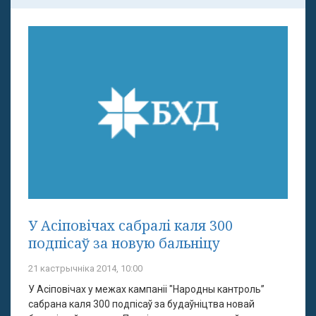
У Асіповічах сабралі каля 300
подпісаў за новую бальніцу
21 кастрычніка 2014, 10:00
У Асіповічах у межах кампаніі "Народны кантроль”
сабрана каля 300 подпісаў за будаўніцтва новай