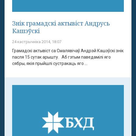
Знік грамадскі актывіст Андрусь
Кашэўскі
24 кастрычніка 2014, 18:07
Грамадскі актывіст са Смалявічаў Андрэй Кашэўскі знік
пасля 15 сутак арышту. Аб гэтым паведамілі яго
сябры, якія прыйшлі сустракаць яго ...