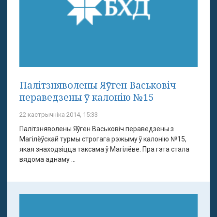
Палітзняволены Яўген Васьковіч
пераведзены ў калонію №15
22 кастрычніка 2014, 15:33
Палітзняволены Яўген Васьковіч пераведзены з
Магілёўскай турмы строгага рэжыму ў калонію №15,
якая знаходзіцца таксама ў Магілёве. Пра гэта стала
вядома аднаму ...