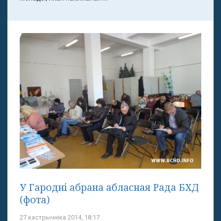
У Гародні абрана абласная Рада БХД
(фота)
27 кастрычніка 2014, 18:17