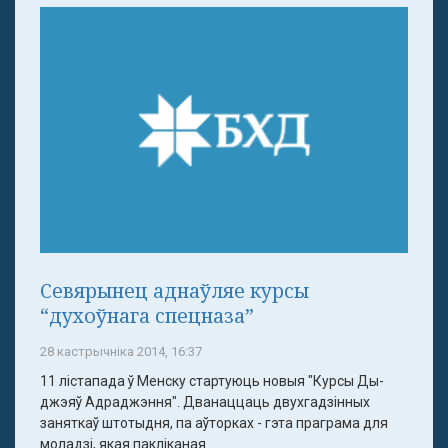
Севярынец аднаўляе курсы
“духоўнага спецназа”
28 кастрычніка 2014, 16:37
11 лістапада ў Менску стартуюць новыя "Курсы Ды-
джэяў Адраджэння". Дванаццаць двухгадзінных
заняткаў штотыдня, па аўторках - гэта праграма для
моладзі, якая пакліканая ...