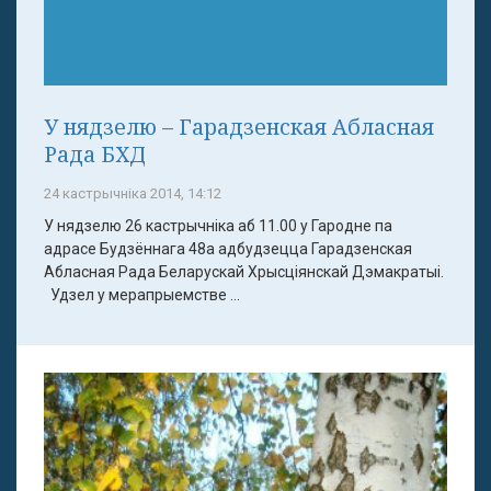
У нядзелю – Гарадзенская Абласная
Рада БХД
24 кастрычніка 2014, 14:12
У нядзелю 26 кастрычніка аб 11.00 у Гародне па
адрасе Будзённага 48а адбудзецца Гарадзенская
Абласная Рада Беларускай Хрысціянскай Дэмакратыі.
Удзел у мерапрыемстве ...