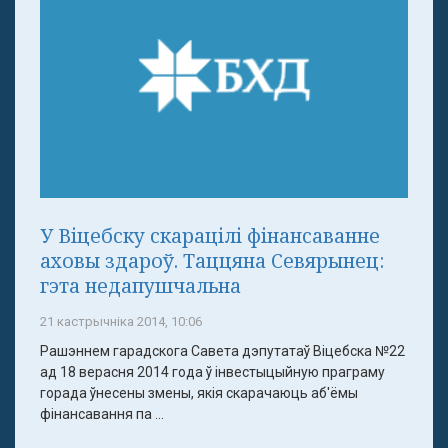
У Віцебску скарацілі фінансаванне
аховы здароў. Таццяна Севярынец:
гэта недапушчальна
21 кастрычніка 2014, 10:06
Рашэннем гарадскога Савета дэпутатаў Віцебска №22
ад 18 верасня 2014 года ў інвестыцыйную праграму
горада ўнесены змены, якія скарачаюць аб'ёмы
фінансавання па ...