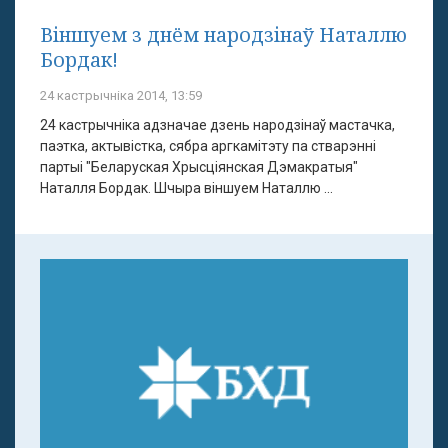
Віншуем з днём народзінаў Наталлю
Бордак!
24 кастрычніка 2014, 13:59
24 кастрычніка адзначае дзень народзінаў мастачка,
паэтка, актывістка, сябра аргкамітэту па стварэнні
партыі "Беларуская Хрысціянская Дэмакратыя"
Наталля Бордак. Шчыра віншуем Наталлю ...