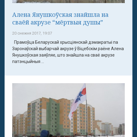
Алена Янушкоўская знайшла на
сваёй акрузе “мёртвыя душы”
20 снежня 2017, 19:07
Прамоўца Беларускай хрысціянскай дэмакратыі па
Заронаўскай выбарчай акрузе ў Віцебскім раёне Алена
Янушкоўская заяўляе, што знайшла на сваё акрузе
патэнцыйныя ...