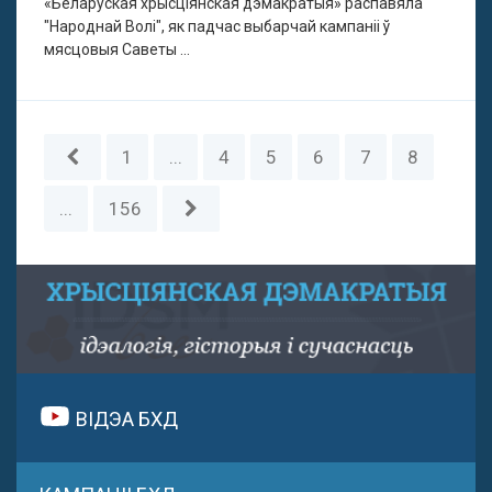
«Беларуская хрысціянская дэмакратыя» распавяла
"Народнай Волі", як падчас выбарчай кампаніі ў
мясцовыя Саветы ...
1
...
4
5
6
7
8
...
156
ВІДЭА БХД