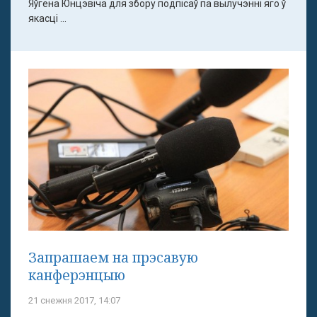
Яўгена Юнцэвіча для збору подпісаў па вылучэнні яго ў
якасці ...
Запрашаем на прэсавую
канферэнцыю
21 снежня 2017, 14:07