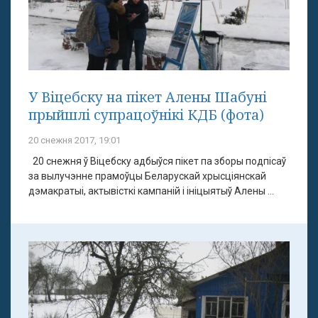
У Віцебску на пікет Алены Шабуні
прыйшлі супрацоўнікі КДБ (фота)
20 снежня 2017, 19:01
20 снежня ў Віцебску адбыўся пікет па зборы подпісаў
за вылучэнне прамоўцы Беларускай хрысціянскай
дэмакратыі, актывісткі кампаній і ініцыятыў Алены ...