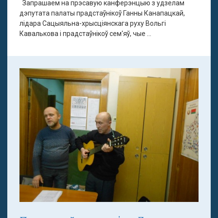
Запрашаем на прэсавую канферэнцыю з удзелам
дэпутата палаты прадстаўнікоў Ганны Канапацкай,
лідара Сацыяльна-хрысціянскага руху Вольгі
Кавалькова і прадстаўнікоў сем'яў, чые ...