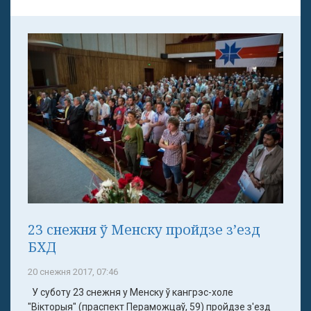
23 снежня ў Менску пройдзе з’езд
БХД
20 снежня 2017, 07:46
У суботу 23 снежня у Менску ў кангрэс-холе
"Вікторыя" (праспект Пераможцаў, 59) пройдзе з'езд