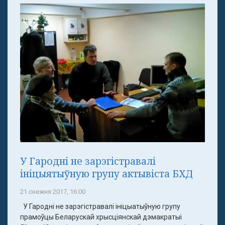
У Гародні не зарэгістравалі
ініцыятыўную групу актывіста БХД
21 снежня 2017, 16:00
У Гародні не зарэгістравалі ініцыатыўную групу
прамоўцы Беларускай хрысціянскай дэмакратыі