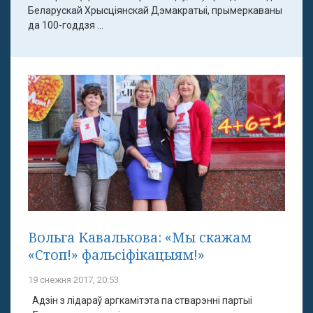
Беларускай Хрысціянскай Дэмакратыі, прымеркаваны
да 100-годдзя ...
Вольга Кавалькова: «Мы скажам
«Стоп!» фальсіфікацыям!»
19 снежня 2017, 20:53
Адзін з лідараў аргкамітэта па стварэнні партыі