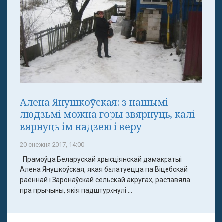
Алена Янушкоўская: з нашымі
людзьмі можна горы звярнуць, калі
вярнуць ім надзею і веру
20 снежня 2017, 14:00
Прамоўца Беларускай хрысціянскай дэмакратыі
Алена Янушкоўская, якая балатуецца па Віцебскай
раённай і Заронаўскай сельскай акругах, распавяла
пра прычыны, якія падштурхнулі ...