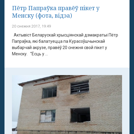
Пётр Папраўка правёў пікет у
Менску (фота, відэа)
20 снежня 2017, 19:49
Актывіст Беларускай хрысціянскай дэмакратыі Пётр
Папраўка, які балатуецца па Курасоўшчынскай
выбарчай акрузе, правёў 20 снежня свой пікет у
Менску. “Ёсць у ...