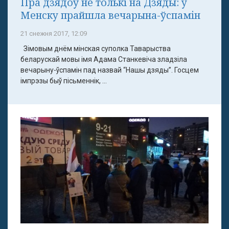
Пра дзядоў не толькі на Дзяды: у
Менску прайшла вечарына-ўспамін
21 снежня 2017, 12:09
Зімовым днём мінская суполка Таварыства
беларускай мовы імя Адама Станкевіча зладзіла
вечарыну-ўспамін пад назвай “Нашы дзяды”. Госцем
імпрэзы быў пісьменнік, ...