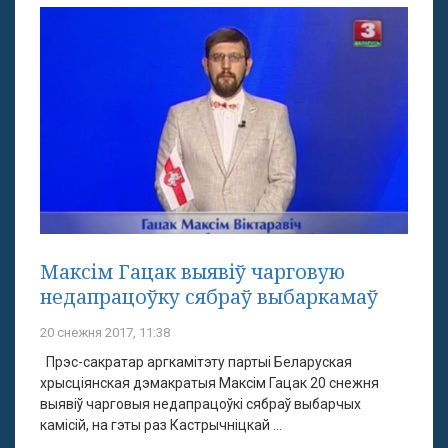
Максім Гацак выявіў чарговую
недапрацоўку сябраў выбаркамаў
20 снежня 2017, 11:38
Прэс-сакратар аргкамітэту партыі Беларуская
хрысціянская дэмакратыя Максім Гацак 20 снежня
выявіў чарговыя недапрацоўкі сябраў выбарчых
камісій, на гэты раз Кастрычніцкай ...