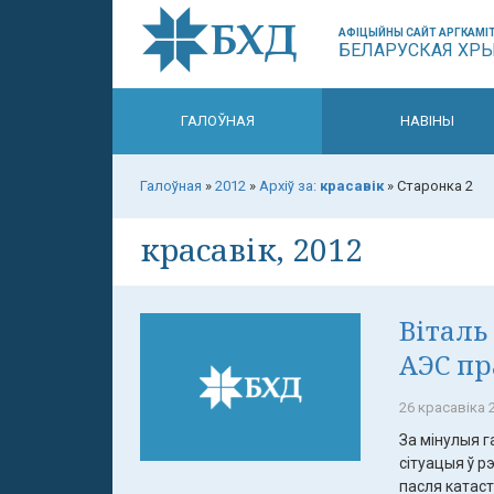
АФІЦЫЙНЫ САЙТ АРГКАМІТ
БЕЛАРУСКАЯ ХР
ГАЛОЎНАЯ
НАВІНЫ
Галоўная
»
2012
»
Архіў за:
красавік
»
Старонка 2
красавік, 2012
Віталь
АЭС пр
26 красавіка 2
За мінулыя 
сітуацыя ў 
пасля катаст