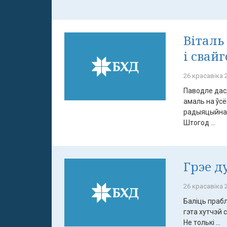
Віталь
і свай
26 красавіка 2
Паводле дасл
амаль на ўс
радыяцыйнаг
Штогод ...
Грэе д
26 красавіка 2
Баліць прабл
гэта хутчэй 
Не толькі ...