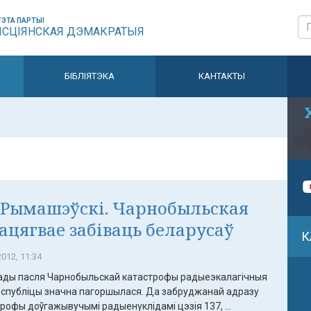
ЭТА ПАРТЫІ
ЫСЦІЯНСКАЯ ДЭМАКРАТЫЯ
БІБЛІЯТЭКА
КАНТАКТЫ
 Рымашэўскі. Чарнобыльская
ацягвае забіваць беларусаў
К
012, 11:34
гады пасля Чарнобыльскай катастрофы радыеэкалагічныя
рэспубліцы значна пагоршылася. Да забруджанай адразу
рофы доўгажывучымі радыенуклідамі цэзія 137, ...