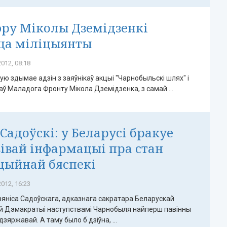
эру Міколы Дземідзенкі
ца міліцыянты
012, 08:18
кую здымае адзін з заяўнікаў акцыі "Чарнобыльскі шлях" і
раў Маладога Фронту Мікола Дземідзенка, з самай ...
 Садоўскі: у Беларусі бракуе
івай інфармацыі пра стан
цыйнай бяспекі
012, 16:23
яніса Садоўскага, адказнага сакратара Беларускай
й Дэмакратыі наступствамі Чарнобыля найперш павінны
зяржавай. А таму было б дзіўна, ...