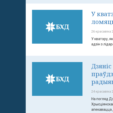
У кват
ломяц
26 красавіка 2
У кватэру, я
адзін з ліда
Дзяніс
праўдз
радыя
24 красавіка 2
На погляд Дз
Хрысціянска
апекавацца д