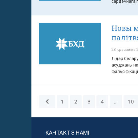
сардэчнага п
Новы м
палітв
23 красавіка 2
Лідэр белар
асуджаны на 
фальсіфікацыі
1
2
3
4
...
10
КАНТАКТ З НАМІ