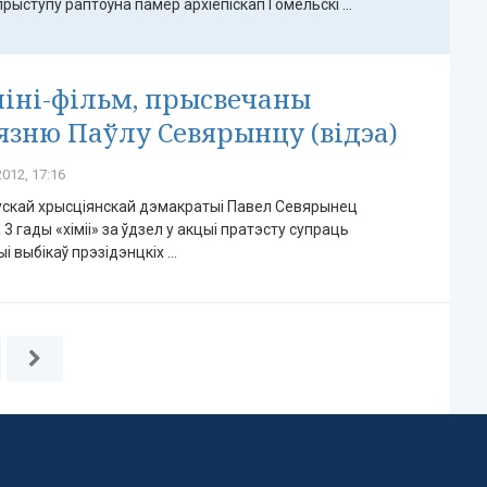
рыступу раптоўна памёр архіепіскап Гомельскі ...
іні-фільм, прысвечаны
язню Паўлу Севярынцу (відэа)
012, 17:16
ускай хрысціянскай дэмакратыі Павел Севярынец
3 гады «хіміі» за ўдзел у акцыі пратэсту супраць
 выбікаў прэзідэнцкіх ...