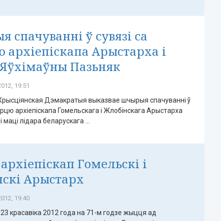
 спачуванні ў сувязі са
 архіепіскапа Арыстарха і
 Яўхімаўны Пазьняк
012, 19:51
Хрысціянская Дэмакратыя выказвае шчырыя спачуванні ў
ерцю архіепіскапа Гомельскага і Жлобінскага Арыстарха
і маці лідара беларускага ...
архіепіскап Гомельскі і
скі Арыстарх
012, 19:40
а 23 красавіка 2012 года на 71-м годзе жыцця ад