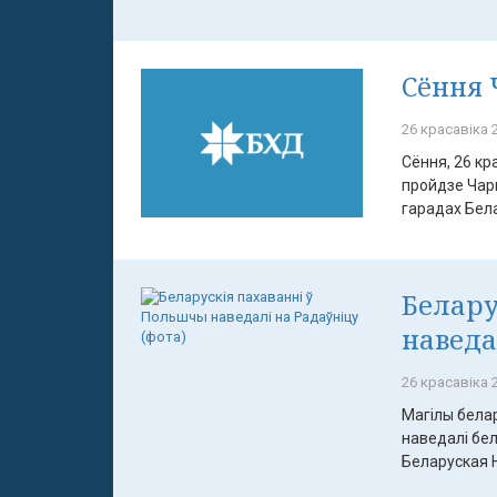
Сёння 
26 красавіка 2
Сёння, 26 кр
пройдзе Чар
гарадах Белар
Белару
наведа
26 красавіка 2
Магілы белар
наведалі бе
Беларуская 