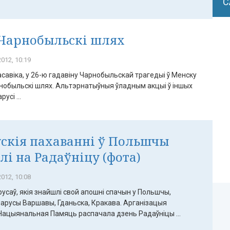
С
Чарнобыльскі шлях
012, 10:19
асавіка, у 26-ю гадавіну Чарнобыльскай трагедыі ў Менску
нобыльскі шлях. Альтэрнатыўныя ўладным акцыі ў іншых
усі ...
скія пахаванні ў Польшчы
лі на Радаўніцу (фота)
012, 10:08
усаў, якія знайшлі свой апошні спачын у Польшчы,
ларусы Варшавы, Гданьска, Кракава. Арганізацыя
Нацыянальная Памяць распачала дзень Радаўніцы ...