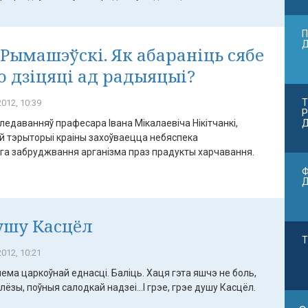
П
 Рымашэўскі. Як абараніць сябе
го дзіцяці ад радыяцыі?
Т
012, 10:39
Р
едаванняў прафесара Івана Мікалаевіча Нікітчанкі,
Д
ёй тэрыторыі краіны захоўваецца небяспека
а забруджвання арганізма праз прадукты харчавання.
Ф
ушу Касцёл
Т
012, 10:21
ема царкоўнай еднасці. Баліць. Хаця гэта яшчэ не боль,
слёзы, поўныя салодкай надзеі...І грэе, грэе душу Касцёл.