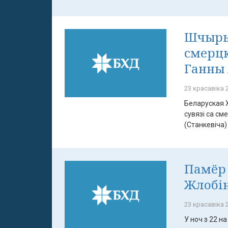
Шчырыя
смерцю
Ганны
23 красавіка 2
Беларуская 
сувязі са см
(Станкевіча) 
Памёр 
Жлобін
23 красавіка 2
У ноч з 22 н